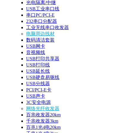
光电隔离/中继
USB工业串口线
串口PC/PCI-E
232串口分配器
工业无线串口收发器
电脑周边线材
数码清洁套装
USB网卡
音视频线
USB打印共享器
USB打印线
USB延长线
USB硬盘易驱线
USB分线器
PCI/PCI-E卡
USB声卡
3C安全电源
网络光纤收发器
百兆收发器20km
千兆收发器3km
百兆1光4电20km