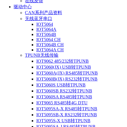
在线反馈
驱动中心
CAN系列产品资料
无线蓝牙串口
IOT5064
IOT5064A
IOT5064B
IOT5064 CH
IOT5064B CH
IOT5064A CH
TPUNB无线传输
IOT9062 485/232转TPUNB
IOT5060(JX) USB转TPUNB
IOT5060A(JX) RS485转TPUNB
IOT5060B(JX) RS232转TPUNB
IOT5060S USB转TPUNB
IOT5060SB RS232转TPUNB
IOT5060SA RS485转TPUNB
IOT9065 RS485转4G DTU
IOT5095SA-X RS485转TPUNB
IOT5095SB-X RS232转TPUNB
IOT5095S-X USB转TPUNB
IOT5095SA-J RS485转TPUNB