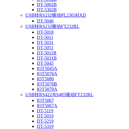
DT-5002B
DT-5302B
USB转RS232驱动PL2303HXD
DT-5046
USB转RS232驱动FT232RL
DT-5018
DT-5011
DT-5031
DT-5051
DT-5011B
DT-5031B
DT-5045
IOT5045A
IOT5076A
IOT5080
IOT5076B
IOT5079A
USB转RS422/RS485驱动FT232RL
IOT5067
IOT5067A
DT-5119
DT-5019
DT-5219
DT-5319