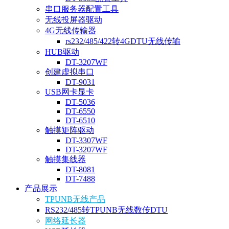
串口服务器配置工具
无线投屏器驱动
4G无线传输器
rs232/485/422转4GDTU无线传输
HUB驱动
DT-3207WF
创建虚拟串口
DT-9031
USB网卡显卡
DT-5036
DT-6550
DT-6510
触摸矩阵驱动
DT-3307WF
DT-3207WF
触摸集线器
DT-8081
DT-7488
产品展示
TPUNB无线产品
RS232/485转TPUNB无线数传DTU
网络延长器