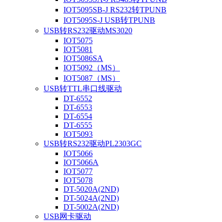
IOT5095SB-J RS232转TPUNB
IOT5095S-J USB转TPUNB
USB转RS232驱动MS3020
IOT5075
IOT5081
IOT5086SA
IOT5092（MS）
IOT5087（MS）
USB转TTL串口线驱动
DT-6552
DT-6553
DT-6554
DT-6555
IOT5093
USB转RS232驱动PL2303GC
IOT5066
IOT5066A
IOT5077
IOT5078
DT-5020A(2ND)
DT-5024A(2ND)
DT-5002A(2ND)
USB网卡驱动