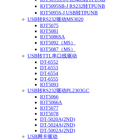
IOT5095SB-J RS232转TPUNB
IOT5095S-J USB转TPUNB
USB转RS232驱动MS3020
IOT5075
IOT5081
IOT5086SA
IOT5092（MS）
IOT5087（MS）
USB转TTL串口线驱动
DT-6552
DT-6553
DT-6554
DT-6555
IOT5093
USB转RS232驱动PL2303GC
IOT5066
IOT5066A
IOT5077
IOT5078
DT-5020A(2ND)
DT-5024A(2ND)
DT-5002A(2ND)
USB网卡驱动