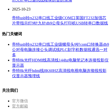
芯九针串口通讯线模块防雷防浪涌
2025-10-23
帝特usb转rs232串口线工业级COM口英国FT232加强芯
片带指示灯9针九针db9公母头打印机USB转串口数据线
热门关键词
帝特usb转rs232串口线工业级螺母头9针com口转换器db9
公对母电脑连接公头调试线PLC刻字机数据线通迅一对
多
帝特8k光纤HDMI线高清线144hz电脑笔记本连接投影仪
显示器
帝特8k光纤hdmi线8K60HZ高清线电视电脑连接线投影
仪显示器预埋线
关注我们
官方微信
官方邮箱