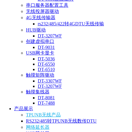
串口服务器配置工具
无线投屏器驱动
4G无线传输器
rs232/485/422转4GDTU无线传输
HUB驱动
DT-3207WF
创建虚拟串口
DT-9031
USB网卡显卡
DT-5036
DT-6550
DT-6510
触摸矩阵驱动
DT-3307WF
DT-3207WF
触摸集线器
DT-8081
DT-7488
产品展示
TPUNB无线产品
RS232/485转TPUNB无线数传DTU
网络延长器