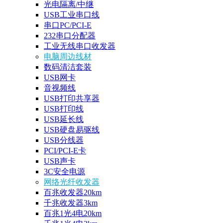
光电隔离/中继
USB工业串口线
串口PC/PCI-E
232串口分配器
工业无线串口收发器
电脑周边线材
数码清洁套装
USB网卡
音视频线
USB打印共享器
USB打印线
USB延长线
USB硬盘易驱线
USB分线器
PCI/PCI-E卡
USB声卡
3C安全电源
网络光纤收发器
百兆收发器20km
千兆收发器3km
百兆1光4电20km