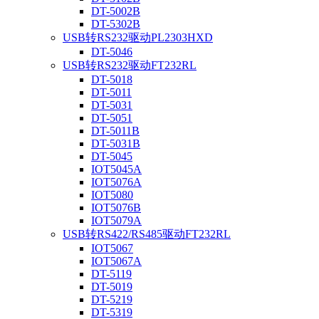
DT-5002B
DT-5302B
USB转RS232驱动PL2303HXD
DT-5046
USB转RS232驱动FT232RL
DT-5018
DT-5011
DT-5031
DT-5051
DT-5011B
DT-5031B
DT-5045
IOT5045A
IOT5076A
IOT5080
IOT5076B
IOT5079A
USB转RS422/RS485驱动FT232RL
IOT5067
IOT5067A
DT-5119
DT-5019
DT-5219
DT-5319