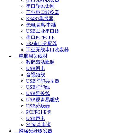
串口转以太网
工业串口转换器
RS485集线器
光电隔离/中继
USB工业串口线
串口PC/PCI-E
232串口分配器
工业无线串口收发器
电脑周边线材
数码清洁套装
USB网卡
音视频线
USB打印共享器
USB打印线
USB延长线
USB硬盘易驱线
USB分线器
PCI/PCI-E卡
USB声卡
3C安全电源
网络光纤收发器