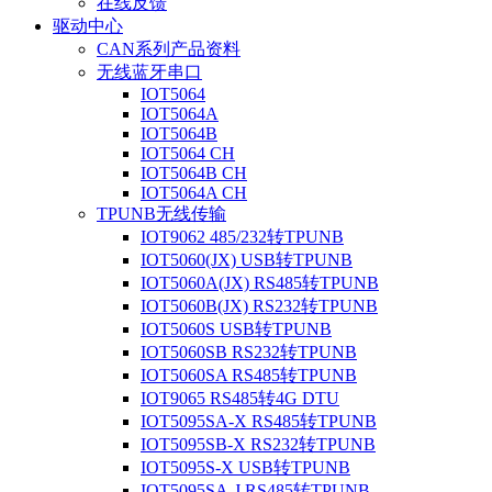
在线反馈
驱动中心
CAN系列产品资料
无线蓝牙串口
IOT5064
IOT5064A
IOT5064B
IOT5064 CH
IOT5064B CH
IOT5064A CH
TPUNB无线传输
IOT9062 485/232转TPUNB
IOT5060(JX) USB转TPUNB
IOT5060A(JX) RS485转TPUNB
IOT5060B(JX) RS232转TPUNB
IOT5060S USB转TPUNB
IOT5060SB RS232转TPUNB
IOT5060SA RS485转TPUNB
IOT9065 RS485转4G DTU
IOT5095SA-X RS485转TPUNB
IOT5095SB-X RS232转TPUNB
IOT5095S-X USB转TPUNB
IOT5095SA-J RS485转TPUNB