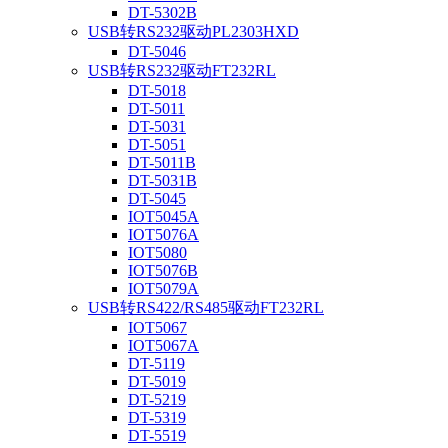
DT-5302B
USB转RS232驱动PL2303HXD
DT-5046
USB转RS232驱动FT232RL
DT-5018
DT-5011
DT-5031
DT-5051
DT-5011B
DT-5031B
DT-5045
IOT5045A
IOT5076A
IOT5080
IOT5076B
IOT5079A
USB转RS422/RS485驱动FT232RL
IOT5067
IOT5067A
DT-5119
DT-5019
DT-5219
DT-5319
DT-5519