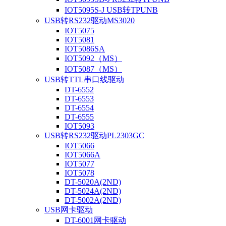
IOT5095S-J USB转TPUNB
USB转RS232驱动MS3020
IOT5075
IOT5081
IOT5086SA
IOT5092（MS）
IOT5087（MS）
USB转TTL串口线驱动
DT-6552
DT-6553
DT-6554
DT-6555
IOT5093
USB转RS232驱动PL2303GC
IOT5066
IOT5066A
IOT5077
IOT5078
DT-5020A(2ND)
DT-5024A(2ND)
DT-5002A(2ND)
USB网卡驱动
DT-6001网卡驱动