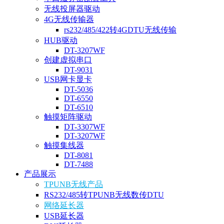
无线投屏器驱动
4G无线传输器
rs232/485/422转4GDTU无线传输
HUB驱动
DT-3207WF
创建虚拟串口
DT-9031
USB网卡显卡
DT-5036
DT-6550
DT-6510
触摸矩阵驱动
DT-3307WF
DT-3207WF
触摸集线器
DT-8081
DT-7488
产品展示
TPUNB无线产品
RS232/485转TPUNB无线数传DTU
网络延长器
USB延长器