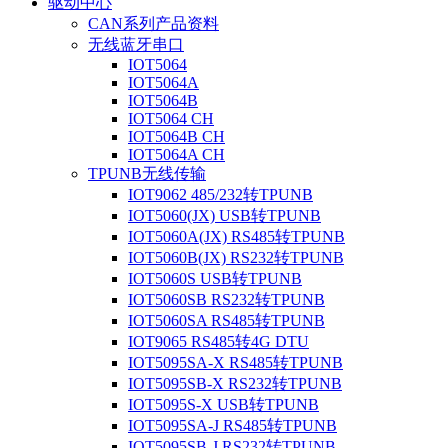
驱动中心
CAN系列产品资料
无线蓝牙串口
IOT5064
IOT5064A
IOT5064B
IOT5064 CH
IOT5064B CH
IOT5064A CH
TPUNB无线传输
IOT9062 485/232转TPUNB
IOT5060(JX) USB转TPUNB
IOT5060A(JX) RS485转TPUNB
IOT5060B(JX) RS232转TPUNB
IOT5060S USB转TPUNB
IOT5060SB RS232转TPUNB
IOT5060SA RS485转TPUNB
IOT9065 RS485转4G DTU
IOT5095SA-X RS485转TPUNB
IOT5095SB-X RS232转TPUNB
IOT5095S-X USB转TPUNB
IOT5095SA-J RS485转TPUNB
IOT5095SB-J RS232转TPUNB