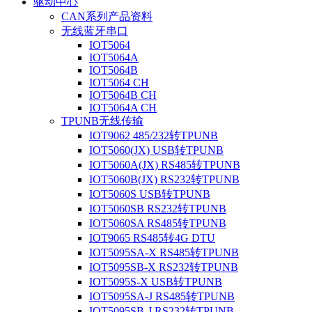
驱动中心
CAN系列产品资料
无线蓝牙串口
IOT5064
IOT5064A
IOT5064B
IOT5064 CH
IOT5064B CH
IOT5064A CH
TPUNB无线传输
IOT9062 485/232转TPUNB
IOT5060(JX) USB转TPUNB
IOT5060A(JX) RS485转TPUNB
IOT5060B(JX) RS232转TPUNB
IOT5060S USB转TPUNB
IOT5060SB RS232转TPUNB
IOT5060SA RS485转TPUNB
IOT9065 RS485转4G DTU
IOT5095SA-X RS485转TPUNB
IOT5095SB-X RS232转TPUNB
IOT5095S-X USB转TPUNB
IOT5095SA-J RS485转TPUNB
IOT5095SB-J RS232转TPUNB