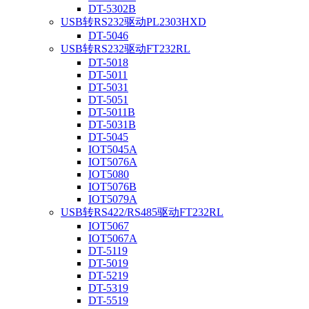
DT-5302B
USB转RS232驱动PL2303HXD
DT-5046
USB转RS232驱动FT232RL
DT-5018
DT-5011
DT-5031
DT-5051
DT-5011B
DT-5031B
DT-5045
IOT5045A
IOT5076A
IOT5080
IOT5076B
IOT5079A
USB转RS422/RS485驱动FT232RL
IOT5067
IOT5067A
DT-5119
DT-5019
DT-5219
DT-5319
DT-5519