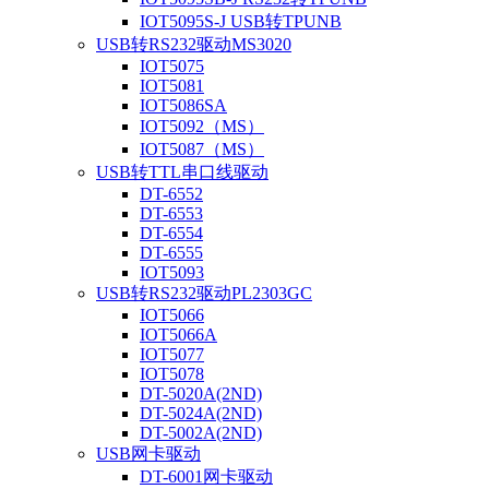
IOT5095S-J USB转TPUNB
USB转RS232驱动MS3020
IOT5075
IOT5081
IOT5086SA
IOT5092（MS）
IOT5087（MS）
USB转TTL串口线驱动
DT-6552
DT-6553
DT-6554
DT-6555
IOT5093
USB转RS232驱动PL2303GC
IOT5066
IOT5066A
IOT5077
IOT5078
DT-5020A(2ND)
DT-5024A(2ND)
DT-5002A(2ND)
USB网卡驱动
DT-6001网卡驱动