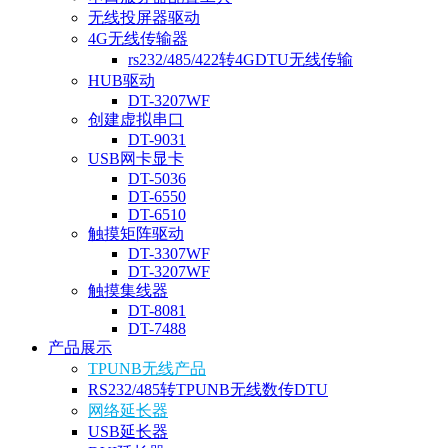
无线投屏器驱动
4G无线传输器
rs232/485/422转4GDTU无线传输
HUB驱动
DT-3207WF
创建虚拟串口
DT-9031
USB网卡显卡
DT-5036
DT-6550
DT-6510
触摸矩阵驱动
DT-3307WF
DT-3207WF
触摸集线器
DT-8081
DT-7488
产品展示
TPUNB无线产品
RS232/485转TPUNB无线数传DTU
网络延长器
USB延长器