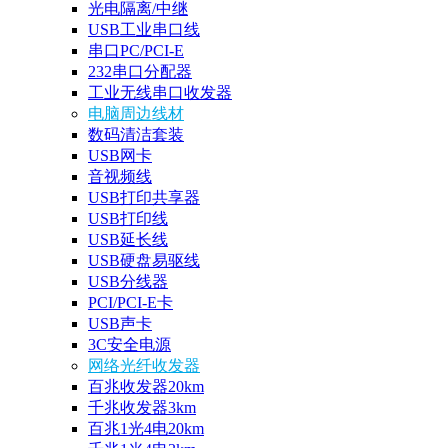
光电隔离/中继
USB工业串口线
串口PC/PCI-E
232串口分配器
工业无线串口收发器
电脑周边线材
数码清洁套装
USB网卡
音视频线
USB打印共享器
USB打印线
USB延长线
USB硬盘易驱线
USB分线器
PCI/PCI-E卡
USB声卡
3C安全电源
网络光纤收发器
百兆收发器20km
千兆收发器3km
百兆1光4电20km