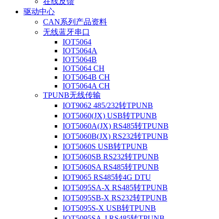
在线反馈
驱动中心
CAN系列产品资料
无线蓝牙串口
IOT5064
IOT5064A
IOT5064B
IOT5064 CH
IOT5064B CH
IOT5064A CH
TPUNB无线传输
IOT9062 485/232转TPUNB
IOT5060(JX) USB转TPUNB
IOT5060A(JX) RS485转TPUNB
IOT5060B(JX) RS232转TPUNB
IOT5060S USB转TPUNB
IOT5060SB RS232转TPUNB
IOT5060SA RS485转TPUNB
IOT9065 RS485转4G DTU
IOT5095SA-X RS485转TPUNB
IOT5095SB-X RS232转TPUNB
IOT5095S-X USB转TPUNB
IOT5095SA-J RS485转TPUNB