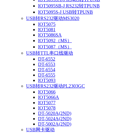
IOT5095SB-J RS232转TPUNB
IOT5095S-J USB转TPUNB
USB转RS232驱动MS3020
IOT5075
IOT5081
IOT5086SA
IOT5092（MS）
IOT5087（MS）
USB转TTL串口线驱动
DT-6552
DT-6553
DT-6554
DT-6555
IOT5093
USB转RS232驱动PL2303GC
IOT5066
IOT5066A
IOT5077
IOT5078
DT-5020A(2ND)
DT-5024A(2ND)
DT-5002A(2ND)
USB网卡驱动