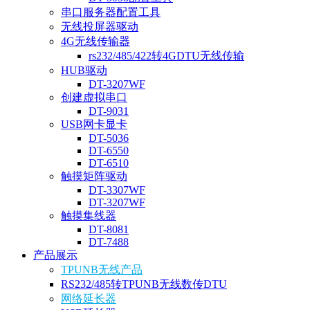
串口服务器配置工具
无线投屏器驱动
4G无线传输器
rs232/485/422转4GDTU无线传输
HUB驱动
DT-3207WF
创建虚拟串口
DT-9031
USB网卡显卡
DT-5036
DT-6550
DT-6510
触摸矩阵驱动
DT-3307WF
DT-3207WF
触摸集线器
DT-8081
DT-7488
产品展示
TPUNB无线产品
RS232/485转TPUNB无线数传DTU
网络延长器