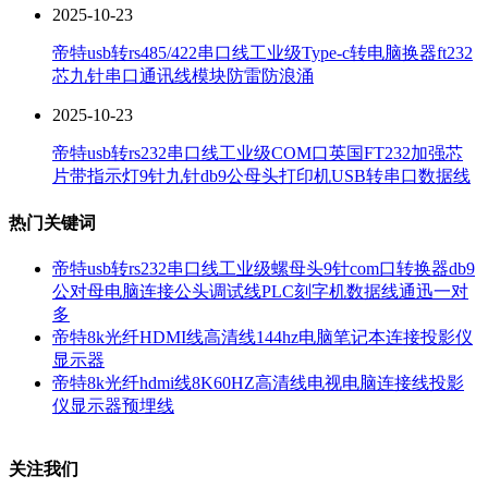
2025-10-23
帝特usb转rs485/422串口线工业级Type-c转电脑换器ft232
芯九针串口通讯线模块防雷防浪涌
2025-10-23
帝特usb转rs232串口线工业级COM口英国FT232加强芯
片带指示灯9针九针db9公母头打印机USB转串口数据线
热门关键词
帝特usb转rs232串口线工业级螺母头9针com口转换器db9
公对母电脑连接公头调试线PLC刻字机数据线通迅一对
多
帝特8k光纤HDMI线高清线144hz电脑笔记本连接投影仪
显示器
帝特8k光纤hdmi线8K60HZ高清线电视电脑连接线投影
仪显示器预埋线
关注我们