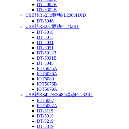
DT-5002B
DT-5302B
USB转RS232驱动PL2303HXD
DT-5046
USB转RS232驱动FT232RL
DT-5018
DT-5011
DT-5031
DT-5051
DT-5011B
DT-5031B
DT-5045
IOT5045A
IOT5076A
IOT5080
IOT5076B
IOT5079A
USB转RS422/RS485驱动FT232RL
IOT5067
IOT5067A
DT-5119
DT-5019
DT-5219
DT-5319