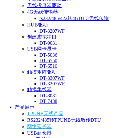
无线投屏器驱动
4G无线传输器
rs232/485/422转4GDTU无线传输
HUB驱动
DT-3207WF
创建虚拟串口
DT-9031
USB网卡显卡
DT-5036
DT-6550
DT-6510
触摸矩阵驱动
DT-3307WF
DT-3207WF
触摸集线器
DT-8081
DT-7488
产品展示
TPUNB无线产品
RS232/485转TPUNB无线数传DTU
网络延长器
USB延长器