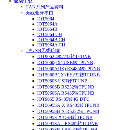
驱动中心
CAN系列产品资料
无线蓝牙串口
IOT5064
IOT5064A
IOT5064B
IOT5064 CH
IOT5064B CH
IOT5064A CH
TPUNB无线传输
IOT9062 485/232转TPUNB
IOT5060(JX) USB转TPUNB
IOT5060A(JX) RS485转TPUNB
IOT5060B(JX) RS232转TPUNB
IOT5060S USB转TPUNB
IOT5060SB RS232转TPUNB
IOT5060SA RS485转TPUNB
IOT9065 RS485转4G DTU
IOT5095SA-X RS485转TPUNB
IOT5095SB-X RS232转TPUNB
IOT5095S-X USB转TPUNB
IOT5095SA-J RS485转TPUNB
IOT5095SB-J RS232转TPUNB