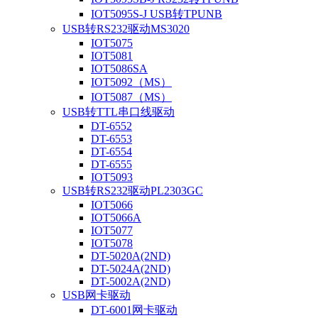
IOT5095S-J USB转TPUNB
USB转RS232驱动MS3020
IOT5075
IOT5081
IOT5086SA
IOT5092（MS）
IOT5087（MS）
USB转TTL串口线驱动
DT-6552
DT-6553
DT-6554
DT-6555
IOT5093
USB转RS232驱动PL2303GC
IOT5066
IOT5066A
IOT5077
IOT5078
DT-5020A(2ND)
DT-5024A(2ND)
DT-5002A(2ND)
USB网卡驱动
DT-6001网卡驱动