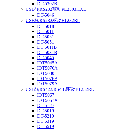
DT-5302B
USB转RS232驱动PL2303HXD
DT-5046
USB转RS232驱动FT232RL
DT-5018
DT-5011
DT-5031
DT-5051
DT-5011B
DT-5031B
DT-5045
IOT5045A
IOT5076A
IOT5080
IOT5076B
IOT5079A
USB转RS422/RS485驱动FT232RL
IOT5067
IOT5067A
DT-5119
DT-5019
DT-5219
DT-5319
DT-5519