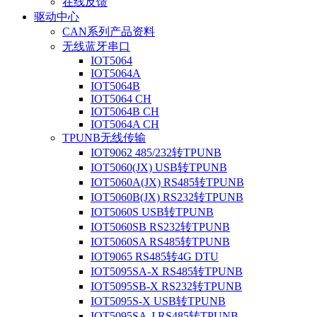
在线反馈
驱动中心
CAN系列产品资料
无线蓝牙串口
IOT5064
IOT5064A
IOT5064B
IOT5064 CH
IOT5064B CH
IOT5064A CH
TPUNB无线传输
IOT9062 485/232转TPUNB
IOT5060(JX) USB转TPUNB
IOT5060A(JX) RS485转TPUNB
IOT5060B(JX) RS232转TPUNB
IOT5060S USB转TPUNB
IOT5060SB RS232转TPUNB
IOT5060SA RS485转TPUNB
IOT9065 RS485转4G DTU
IOT5095SA-X RS485转TPUNB
IOT5095SB-X RS232转TPUNB
IOT5095S-X USB转TPUNB
IOT5095SA-J RS485转TPUNB