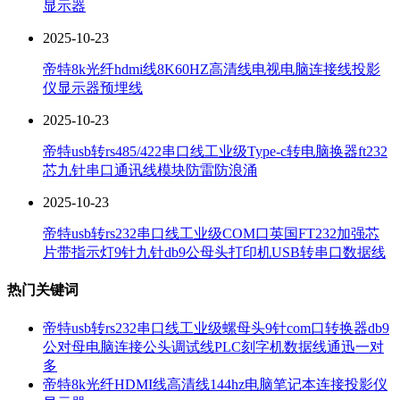
显示器
2025-10-23
帝特8k光纤hdmi线8K60HZ高清线电视电脑连接线投影
仪显示器预埋线
2025-10-23
帝特usb转rs485/422串口线工业级Type-c转电脑换器ft232
芯九针串口通讯线模块防雷防浪涌
2025-10-23
帝特usb转rs232串口线工业级COM口英国FT232加强芯
片带指示灯9针九针db9公母头打印机USB转串口数据线
热门关键词
帝特usb转rs232串口线工业级螺母头9针com口转换器db9
公对母电脑连接公头调试线PLC刻字机数据线通迅一对
多
帝特8k光纤HDMI线高清线144hz电脑笔记本连接投影仪