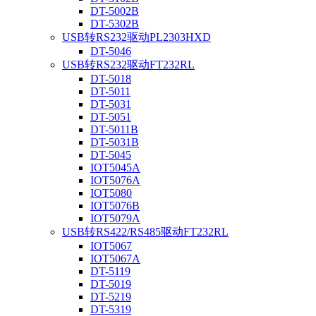
DT-5002B
DT-5302B
USB转RS232驱动PL2303HXD
DT-5046
USB转RS232驱动FT232RL
DT-5018
DT-5011
DT-5031
DT-5051
DT-5011B
DT-5031B
DT-5045
IOT5045A
IOT5076A
IOT5080
IOT5076B
IOT5079A
USB转RS422/RS485驱动FT232RL
IOT5067
IOT5067A
DT-5119
DT-5019
DT-5219
DT-5319