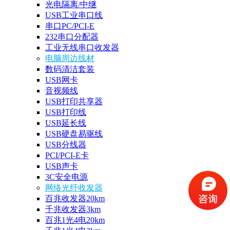
光电隔离/中继
USB工业串口线
串口PC/PCI-E
232串口分配器
工业无线串口收发器
电脑周边线材
数码清洁套装
USB网卡
音视频线
USB打印共享器
USB打印线
USB延长线
USB硬盘易驱线
USB分线器
PCI/PCI-E卡
USB声卡
3C安全电源
网络光纤收发器
百兆收发器20km
千兆收发器3km
百兆1光4电20km