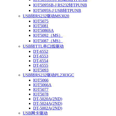
IOT5095SB-J RS232转TPUNB
IOT5095S-J USB转TPUNB
USB转RS232驱动MS3020
IOT5075
IOT5081
IOT5086SA
IOT5092（MS）
IOT5087（MS）
USB转TTL串口线驱动
DT-6552
DT-6553
DT-6554
DT-6555
IOT5093
USB转RS232驱动PL2303GC
IOT5066
IOT5066A
IOT5077
IOT5078
DT-5020A(2ND)
DT-5024A(2ND)
DT-5002A(2ND)
USB网卡驱动