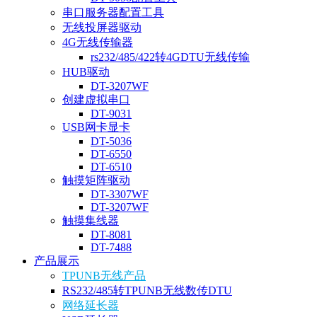
串口服务器配置工具
无线投屏器驱动
4G无线传输器
rs232/485/422转4GDTU无线传输
HUB驱动
DT-3207WF
创建虚拟串口
DT-9031
USB网卡显卡
DT-5036
DT-6550
DT-6510
触摸矩阵驱动
DT-3307WF
DT-3207WF
触摸集线器
DT-8081
DT-7488
产品展示
TPUNB无线产品
RS232/485转TPUNB无线数传DTU
网络延长器