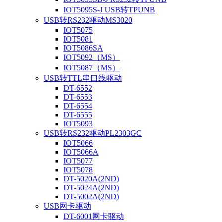
IOT5095S-J USB转TPUNB
USB转RS232驱动MS3020
IOT5075
IOT5081
IOT5086SA
IOT5092（MS）
IOT5087（MS）
USB转TTL串口线驱动
DT-6552
DT-6553
DT-6554
DT-6555
IOT5093
USB转RS232驱动PL2303GC
IOT5066
IOT5066A
IOT5077
IOT5078
DT-5020A(2ND)
DT-5024A(2ND)
DT-5002A(2ND)
USB网卡驱动
DT-6001网卡驱动