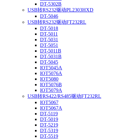
DT-5302B
USB转RS232驱动PL2303HXD
DT-5046
USB转RS232驱动FT232RL
DT-5018
DT-5011
DT-5031
DT-5051
DT-5011B
DT-5031B
DT-5045
IOT5045A
IOT5076A
IOT5080
IOT5076B
IOT5079A
USB转RS422/RS485驱动FT232RL
IOT5067
IOT5067A
DT-5119
DT-5019
DT-5219
DT-5319
DT-5519