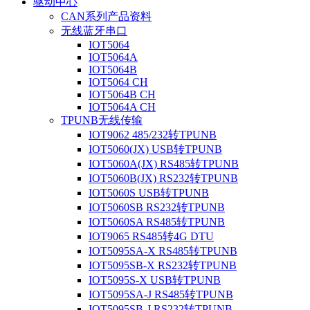
驱动中心
CAN系列产品资料
无线蓝牙串口
IOT5064
IOT5064A
IOT5064B
IOT5064 CH
IOT5064B CH
IOT5064A CH
TPUNB无线传输
IOT9062 485/232转TPUNB
IOT5060(JX) USB转TPUNB
IOT5060A(JX) RS485转TPUNB
IOT5060B(JX) RS232转TPUNB
IOT5060S USB转TPUNB
IOT5060SB RS232转TPUNB
IOT5060SA RS485转TPUNB
IOT9065 RS485转4G DTU
IOT5095SA-X RS485转TPUNB
IOT5095SB-X RS232转TPUNB
IOT5095S-X USB转TPUNB
IOT5095SA-J RS485转TPUNB
IOT5095SB-J RS232转TPUNB