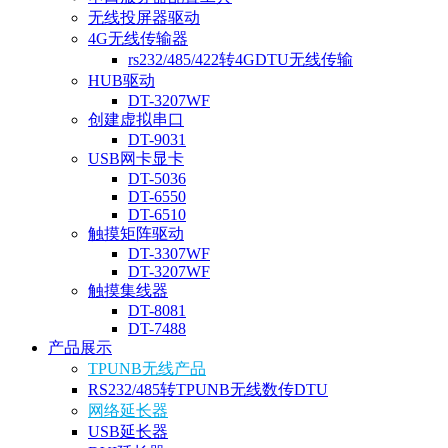
无线投屏器驱动
4G无线传输器
rs232/485/422转4GDTU无线传输
HUB驱动
DT-3207WF
创建虚拟串口
DT-9031
USB网卡显卡
DT-5036
DT-6550
DT-6510
触摸矩阵驱动
DT-3307WF
DT-3207WF
触摸集线器
DT-8081
DT-7488
产品展示
TPUNB无线产品
RS232/485转TPUNB无线数传DTU
网络延长器
USB延长器