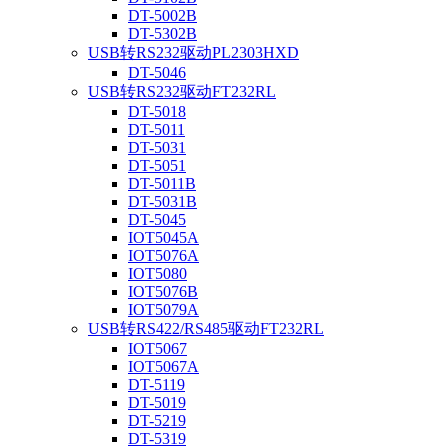
DT-5002B
DT-5302B
USB转RS232驱动PL2303HXD
DT-5046
USB转RS232驱动FT232RL
DT-5018
DT-5011
DT-5031
DT-5051
DT-5011B
DT-5031B
DT-5045
IOT5045A
IOT5076A
IOT5080
IOT5076B
IOT5079A
USB转RS422/RS485驱动FT232RL
IOT5067
IOT5067A
DT-5119
DT-5019
DT-5219
DT-5319