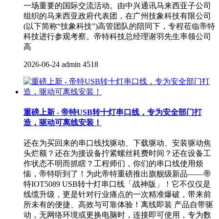
一场重要的国际交流活动。由中兴通讯马来西亚子公司
组织的马来西亚政府代表团，在广州技象科技有限公司
(以下简称“技象科技”)高管团队的陪同下，专程莅临帝特
科技进行参观考察。帝特科技总经理谢羽先生率领公司
高
2026-06-24
admin
4518
重磅上新 - 帝特USB转十灯串口线，专为安全部门打
造，驱动可离线安装！
还在为买回来的串口线找驱动、下载驱动、安装驱动焦
头烂额？还在为接设备拧紧螺丝耗费时间？还在设备工
作状态不明而抓瞎？工程师们，你们的串口线使用烦
恼，帝特听到了！为此帝特重磅推出旗舰级新品——帝
特IOT5089 USB转十灯串口线「战神版」！它不仅仅是
线缆升级，更是针对行业痛点的一次精准爆破，带来前
所未有的便捷、高效与可靠体验！离线即装 产品自带驱
动，无网络环境或更换电脑时，连接即可使用，专为数