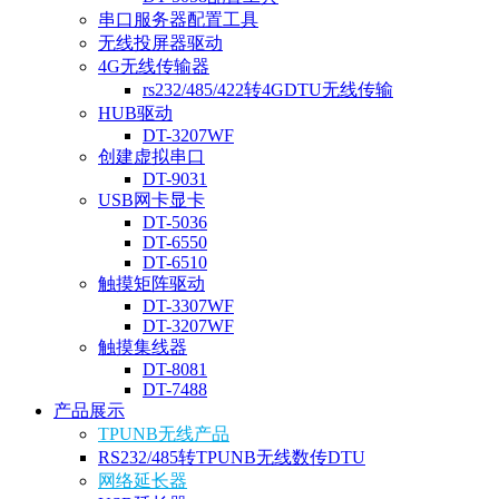
串口服务器配置工具
无线投屏器驱动
4G无线传输器
rs232/485/422转4GDTU无线传输
HUB驱动
DT-3207WF
创建虚拟串口
DT-9031
USB网卡显卡
DT-5036
DT-6550
DT-6510
触摸矩阵驱动
DT-3307WF
DT-3207WF
触摸集线器
DT-8081
DT-7488
产品展示
TPUNB无线产品
RS232/485转TPUNB无线数传DTU
网络延长器