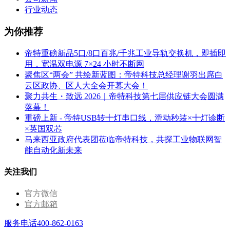
行业动态
为你推荐
帝特重磅新品5口/8口百兆/千兆工业导轨交换机，即插即
用，宽温双电源 7×24 小时不断网
聚焦区“两会” 共绘新蓝图：帝特科技总经理谢羽出席白
云区政协、区人大全会开幕大会！
聚力共生・致远 2026｜帝特科技第七届供应链大会圆满
落幕！
重磅上新 - 帝特USB转十灯串口线，滑动秒装×十灯诊断
×英国双芯
马来西亚政府代表团莅临帝特科技，共探工业物联网智
能自动化新未来
关注我们
官方微信
官方邮箱
服务电话400-862-0163