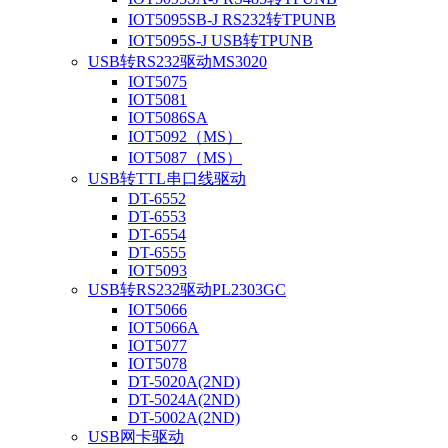
IOT5095SB-J RS232转TPUNB
IOT5095S-J USB转TPUNB
USB转RS232驱动MS3020
IOT5075
IOT5081
IOT5086SA
IOT5092（MS）
IOT5087（MS）
USB转TTL串口线驱动
DT-6552
DT-6553
DT-6554
DT-6555
IOT5093
USB转RS232驱动PL2303GC
IOT5066
IOT5066A
IOT5077
IOT5078
DT-5020A(2ND)
DT-5024A(2ND)
DT-5002A(2ND)
USB网卡驱动