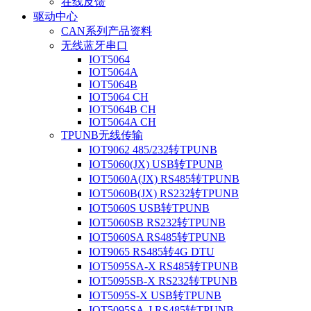
在线反馈
驱动中心
CAN系列产品资料
无线蓝牙串口
IOT5064
IOT5064A
IOT5064B
IOT5064 CH
IOT5064B CH
IOT5064A CH
TPUNB无线传输
IOT9062 485/232转TPUNB
IOT5060(JX) USB转TPUNB
IOT5060A(JX) RS485转TPUNB
IOT5060B(JX) RS232转TPUNB
IOT5060S USB转TPUNB
IOT5060SB RS232转TPUNB
IOT5060SA RS485转TPUNB
IOT9065 RS485转4G DTU
IOT5095SA-X RS485转TPUNB
IOT5095SB-X RS232转TPUNB
IOT5095S-X USB转TPUNB
IOT5095SA-J RS485转TPUNB