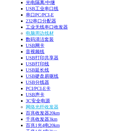
光电隔离/中继
USB工业串口线
串口PC/PCI-E
232串口分配器
工业无线串口收发器
电脑周边线材
数码清洁套装
USB网卡
音视频线
USB打印共享器
USB打印线
USB延长线
USB硬盘易驱线
USB分线器
PCI/PCI-E卡
USB声卡
3C安全电源
网络光纤收发器
百兆收发器20km
千兆收发器3km
百兆1光4电20km