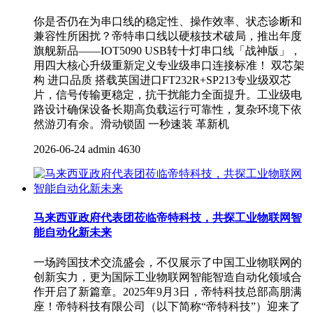
你是否仍在为串口线的稳定性、操作效率、状态诊断和
兼容性所困扰？帝特串口线以硬核技术破局，推出年度
旗舰新品——IOT5090 USB转十灯串口线「战神版」，
用四大核心升级重新定义专业级串口连接标准！ 双芯架
构 进口品质 搭载英国进口FT232R+SP213专业级双芯
片，信号传输更稳定，抗干扰能力全面提升。工业级电
路设计确保设备长期高负载运行可靠性，复杂环境下依
然游刃有余。滑动锁固 一秒速装 革新机
2026-06-24
admin
4630
马来西亚政府代表团莅临帝特科技，共探工业物联网智
能自动化新未来
一场跨国技术交流盛会，不仅展示了中国工业物联网的
创新实力，更为国际工业物联网智能智造自动化领域合
作开启了新篇章。2025年9月3日，帝特科技总部高朋满
座！帝特科技有限公司（以下简称“帝特科技”）迎来了