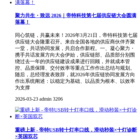
聚力共生・致远 2026｜帝特科技第七届供应链大会圆满
落幕！
同心筑链，共赢未来！2026年3月21日，帝特科技第七届
供应链大会隆重召开。来自全国各地的供应商伙伴齐聚
一堂，共话协同发展，共启合作新程。一、凝心聚力・
携手共话发展方向大会伊始，供应链部、品质部分别围
绕过去一年的供应链建设成果进行回顾，并就成本管
控、品质保障、交付效率等重点工作作出总结与规划。
随后，总经理发表致辞，就2026年供应链协同发展方向
作出系统阐述：以稳定为基础、以品质为根本、以效率
为支撑
2026-03-23
admin
3206
重磅上新 - 帝特USB转十灯串口线，滑动秒装×十灯诊断
×英国双芯