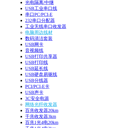
光电隔离/中继
USB工业串口线
串口PC/PCI-E
232串口分配器
工业无线串口收发器
电脑周边线材
数码清洁套装
USB网卡
音视频线
USB打印共享器
USB打印线
USB延长线
USB硬盘易驱线
USB分线器
PCI/PCI-E卡
USB声卡
3C安全电源
网络光纤收发器
百兆收发器20km
千兆收发器3km
百兆1光4电20km