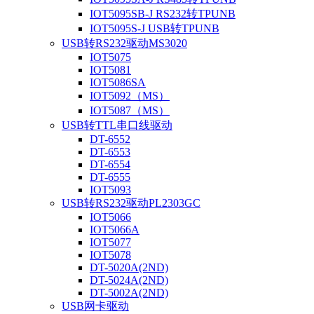
IOT5095SB-J RS232转TPUNB
IOT5095S-J USB转TPUNB
USB转RS232驱动MS3020
IOT5075
IOT5081
IOT5086SA
IOT5092（MS）
IOT5087（MS）
USB转TTL串口线驱动
DT-6552
DT-6553
DT-6554
DT-6555
IOT5093
USB转RS232驱动PL2303GC
IOT5066
IOT5066A
IOT5077
IOT5078
DT-5020A(2ND)
DT-5024A(2ND)
DT-5002A(2ND)
USB网卡驱动