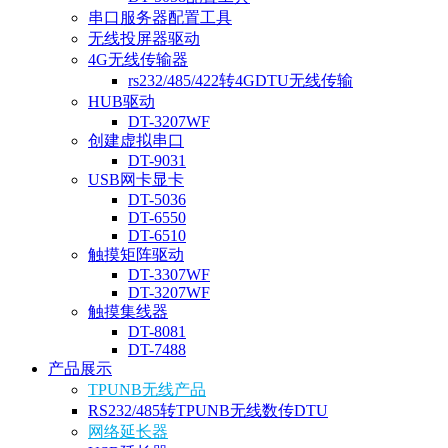
串口服务器配置工具
无线投屏器驱动
4G无线传输器
rs232/485/422转4GDTU无线传输
HUB驱动
DT-3207WF
创建虚拟串口
DT-9031
USB网卡显卡
DT-5036
DT-6550
DT-6510
触摸矩阵驱动
DT-3307WF
DT-3207WF
触摸集线器
DT-8081
DT-7488
产品展示
TPUNB无线产品
RS232/485转TPUNB无线数传DTU
网络延长器