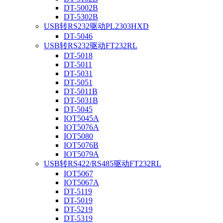
DT-5002B
DT-5302B
USB转RS232驱动PL2303HXD
DT-5046
USB转RS232驱动FT232RL
DT-5018
DT-5011
DT-5031
DT-5051
DT-5011B
DT-5031B
DT-5045
IOT5045A
IOT5076A
IOT5080
IOT5076B
IOT5079A
USB转RS422/RS485驱动FT232RL
IOT5067
IOT5067A
DT-5119
DT-5019
DT-5219
DT-5319