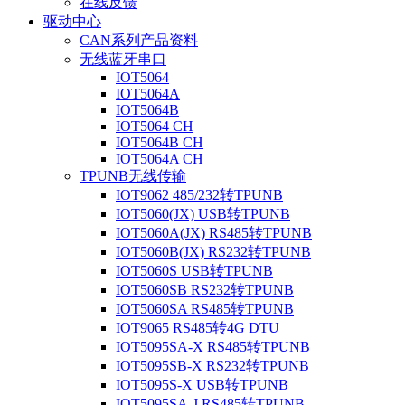
在线反馈
驱动中心
CAN系列产品资料
无线蓝牙串口
IOT5064
IOT5064A
IOT5064B
IOT5064 CH
IOT5064B CH
IOT5064A CH
TPUNB无线传输
IOT9062 485/232转TPUNB
IOT5060(JX) USB转TPUNB
IOT5060A(JX) RS485转TPUNB
IOT5060B(JX) RS232转TPUNB
IOT5060S USB转TPUNB
IOT5060SB RS232转TPUNB
IOT5060SA RS485转TPUNB
IOT9065 RS485转4G DTU
IOT5095SA-X RS485转TPUNB
IOT5095SB-X RS232转TPUNB
IOT5095S-X USB转TPUNB
IOT5095SA-J RS485转TPUNB