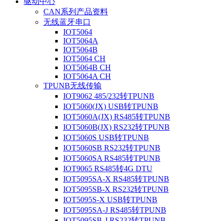
驱动中心
CAN系列产品资料
无线蓝牙串口
IOT5064
IOT5064A
IOT5064B
IOT5064 CH
IOT5064B CH
IOT5064A CH
TPUNB无线传输
IOT9062 485/232转TPUNB
IOT5060(JX) USB转TPUNB
IOT5060A(JX) RS485转TPUNB
IOT5060B(JX) RS232转TPUNB
IOT5060S USB转TPUNB
IOT5060SB RS232转TPUNB
IOT5060SA RS485转TPUNB
IOT9065 RS485转4G DTU
IOT5095SA-X RS485转TPUNB
IOT5095SB-X RS232转TPUNB
IOT5095S-X USB转TPUNB
IOT5095SA-J RS485转TPUNB
IOT5095SB-J RS232转TPUNB