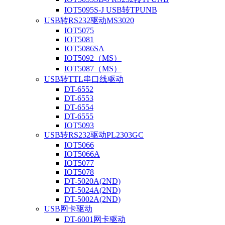
IOT5095S-J USB转TPUNB
USB转RS232驱动MS3020
IOT5075
IOT5081
IOT5086SA
IOT5092（MS）
IOT5087（MS）
USB转TTL串口线驱动
DT-6552
DT-6553
DT-6554
DT-6555
IOT5093
USB转RS232驱动PL2303GC
IOT5066
IOT5066A
IOT5077
IOT5078
DT-5020A(2ND)
DT-5024A(2ND)
DT-5002A(2ND)
USB网卡驱动
DT-6001网卡驱动