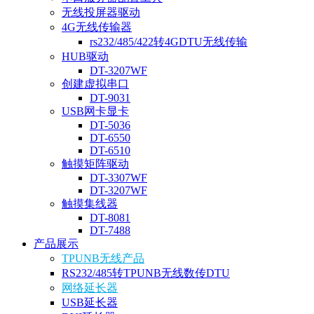
无线投屏器驱动
4G无线传输器
rs232/485/422转4GDTU无线传输
HUB驱动
DT-3207WF
创建虚拟串口
DT-9031
USB网卡显卡
DT-5036
DT-6550
DT-6510
触摸矩阵驱动
DT-3307WF
DT-3207WF
触摸集线器
DT-8081
DT-7488
产品展示
TPUNB无线产品
RS232/485转TPUNB无线数传DTU
网络延长器
USB延长器