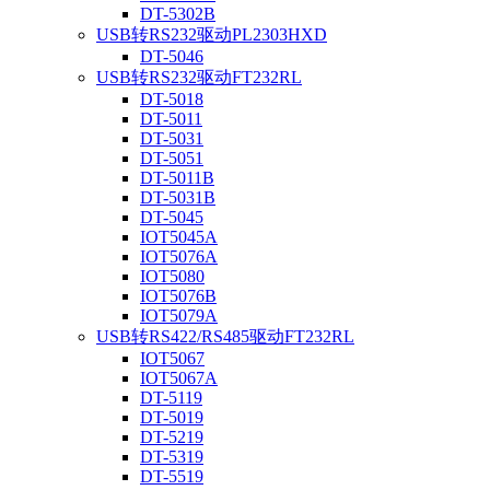
DT-5302B
USB转RS232驱动PL2303HXD
DT-5046
USB转RS232驱动FT232RL
DT-5018
DT-5011
DT-5031
DT-5051
DT-5011B
DT-5031B
DT-5045
IOT5045A
IOT5076A
IOT5080
IOT5076B
IOT5079A
USB转RS422/RS485驱动FT232RL
IOT5067
IOT5067A
DT-5119
DT-5019
DT-5219
DT-5319
DT-5519