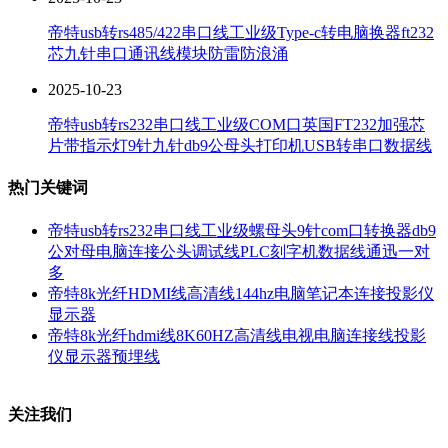
帝特usb转rs485/422串口线工业级Type-c转电脑换器ft232
芯九针串口通讯线模块防雷防浪涌
2025-10-23
帝特usb转rs232串口线工业级COM口英国FT232加强芯
片带指示灯9针九针db9公母头打印机USB转串口数据线
热门关键词
帝特usb转rs232串口线工业级螺母头9针com口转换器db9
公对母电脑连接公头调试线PLC刻字机数据线通迅一对
多
帝特8k光纤HDMI线高清线144hz电脑笔记本连接投影仪
显示器
帝特8k光纤hdmi线8K60HZ高清线电视电脑连接线投影
仪显示器预埋线
关注我们