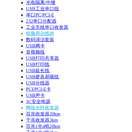
光电隔离/中继
USB工业串口线
串口PC/PCI-E
232串口分配器
工业无线串口收发器
电脑周边线材
数码清洁套装
USB网卡
音视频线
USB打印共享器
USB打印线
USB延长线
USB硬盘易驱线
USB分线器
PCI/PCI-E卡
USB声卡
3C安全电源
网络光纤收发器
百兆收发器20km
千兆收发器3km
百兆1光4电20km