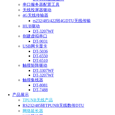
串口服务器配置工具
无线投屏器驱动
4G无线传输器
rs232/485/422转4GDTU无线传输
HUB驱动
DT-3207WF
创建虚拟串口
DT-9031
USB网卡显卡
DT-5036
DT-6550
DT-6510
触摸矩阵驱动
DT-3307WF
DT-3207WF
触摸集线器
DT-8081
DT-7488
产品展示
TPUNB无线产品
RS232/485转TPUNB无线数传DTU
网络延长器