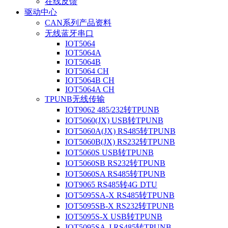
在线反馈
驱动中心
CAN系列产品资料
无线蓝牙串口
IOT5064
IOT5064A
IOT5064B
IOT5064 CH
IOT5064B CH
IOT5064A CH
TPUNB无线传输
IOT9062 485/232转TPUNB
IOT5060(JX) USB转TPUNB
IOT5060A(JX) RS485转TPUNB
IOT5060B(JX) RS232转TPUNB
IOT5060S USB转TPUNB
IOT5060SB RS232转TPUNB
IOT5060SA RS485转TPUNB
IOT9065 RS485转4G DTU
IOT5095SA-X RS485转TPUNB
IOT5095SB-X RS232转TPUNB
IOT5095S-X USB转TPUNB
IOT5095SA-J RS485转TPUNB