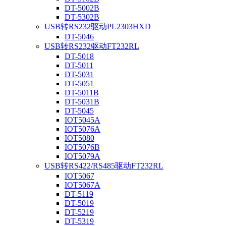
DT-5002B
DT-5302B
USB转RS232驱动PL2303HXD
DT-5046
USB转RS232驱动FT232RL
DT-5018
DT-5011
DT-5031
DT-5051
DT-5011B
DT-5031B
DT-5045
IOT5045A
IOT5076A
IOT5080
IOT5076B
IOT5079A
USB转RS422/RS485驱动FT232RL
IOT5067
IOT5067A
DT-5119
DT-5019
DT-5219
DT-5319