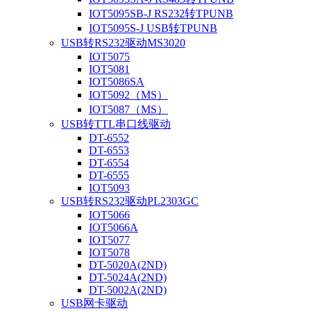
IOT5095SB-J RS232转TPUNB
IOT5095S-J USB转TPUNB
USB转RS232驱动MS3020
IOT5075
IOT5081
IOT5086SA
IOT5092（MS）
IOT5087（MS）
USB转TTL串口线驱动
DT-6552
DT-6553
DT-6554
DT-6555
IOT5093
USB转RS232驱动PL2303GC
IOT5066
IOT5066A
IOT5077
IOT5078
DT-5020A(2ND)
DT-5024A(2ND)
DT-5002A(2ND)
USB网卡驱动