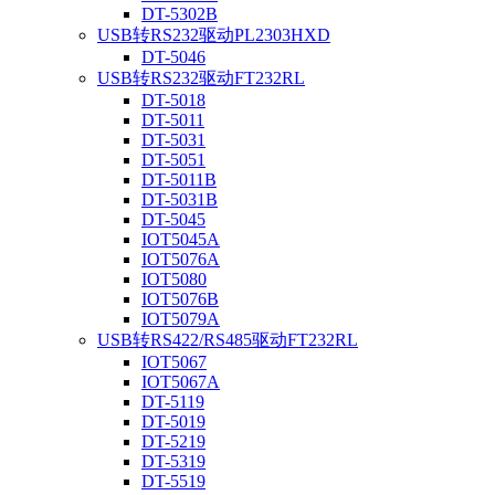
DT-5302B
USB转RS232驱动PL2303HXD
DT-5046
USB转RS232驱动FT232RL
DT-5018
DT-5011
DT-5031
DT-5051
DT-5011B
DT-5031B
DT-5045
IOT5045A
IOT5076A
IOT5080
IOT5076B
IOT5079A
USB转RS422/RS485驱动FT232RL
IOT5067
IOT5067A
DT-5119
DT-5019
DT-5219
DT-5319
DT-5519