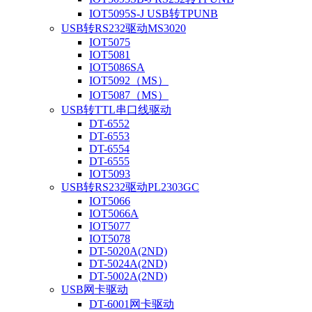
IOT5095S-J USB转TPUNB
USB转RS232驱动MS3020
IOT5075
IOT5081
IOT5086SA
IOT5092（MS）
IOT5087（MS）
USB转TTL串口线驱动
DT-6552
DT-6553
DT-6554
DT-6555
IOT5093
USB转RS232驱动PL2303GC
IOT5066
IOT5066A
IOT5077
IOT5078
DT-5020A(2ND)
DT-5024A(2ND)
DT-5002A(2ND)
USB网卡驱动
DT-6001网卡驱动