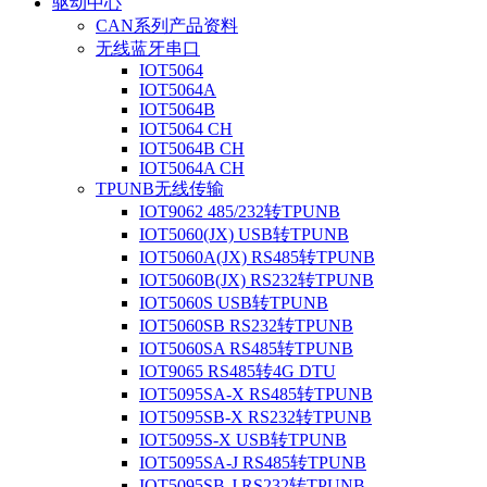
驱动中心
CAN系列产品资料
无线蓝牙串口
IOT5064
IOT5064A
IOT5064B
IOT5064 CH
IOT5064B CH
IOT5064A CH
TPUNB无线传输
IOT9062 485/232转TPUNB
IOT5060(JX) USB转TPUNB
IOT5060A(JX) RS485转TPUNB
IOT5060B(JX) RS232转TPUNB
IOT5060S USB转TPUNB
IOT5060SB RS232转TPUNB
IOT5060SA RS485转TPUNB
IOT9065 RS485转4G DTU
IOT5095SA-X RS485转TPUNB
IOT5095SB-X RS232转TPUNB
IOT5095S-X USB转TPUNB
IOT5095SA-J RS485转TPUNB
IOT5095SB-J RS232转TPUNB