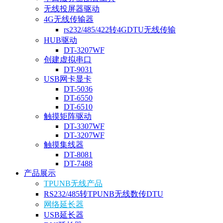
无线投屏器驱动
4G无线传输器
rs232/485/422转4GDTU无线传输
HUB驱动
DT-3207WF
创建虚拟串口
DT-9031
USB网卡显卡
DT-5036
DT-6550
DT-6510
触摸矩阵驱动
DT-3307WF
DT-3207WF
触摸集线器
DT-8081
DT-7488
产品展示
TPUNB无线产品
RS232/485转TPUNB无线数传DTU
网络延长器
USB延长器