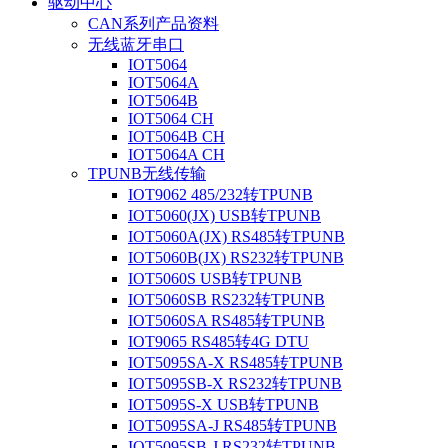
驱动中心
CAN系列产品资料
无线蓝牙串口
IOT5064
IOT5064A
IOT5064B
IOT5064 CH
IOT5064B CH
IOT5064A CH
TPUNB无线传输
IOT9062 485/232转TPUNB
IOT5060(JX) USB转TPUNB
IOT5060A(JX) RS485转TPUNB
IOT5060B(JX) RS232转TPUNB
IOT5060S USB转TPUNB
IOT5060SB RS232转TPUNB
IOT5060SA RS485转TPUNB
IOT9065 RS485转4G DTU
IOT5095SA-X RS485转TPUNB
IOT5095SB-X RS232转TPUNB
IOT5095S-X USB转TPUNB
IOT5095SA-J RS485转TPUNB
IOT5095SB-J RS232转TPUNB