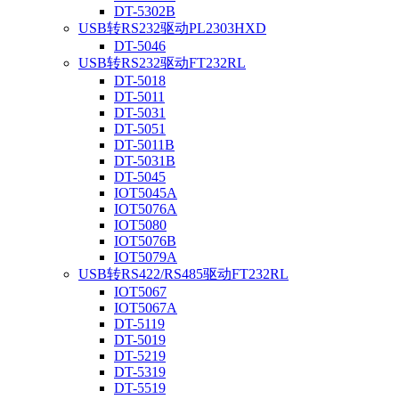
DT-5302B
USB转RS232驱动PL2303HXD
DT-5046
USB转RS232驱动FT232RL
DT-5018
DT-5011
DT-5031
DT-5051
DT-5011B
DT-5031B
DT-5045
IOT5045A
IOT5076A
IOT5080
IOT5076B
IOT5079A
USB转RS422/RS485驱动FT232RL
IOT5067
IOT5067A
DT-5119
DT-5019
DT-5219
DT-5319
DT-5519