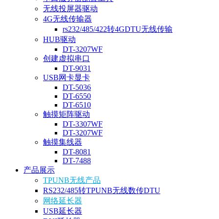
无线投屏器驱动
4G无线传输器
rs232/485/422转4GDTU无线传输
HUB驱动
DT-3207WF
创建虚拟串口
DT-9031
USB网卡显卡
DT-5036
DT-6550
DT-6510
触摸矩阵驱动
DT-3307WF
DT-3207WF
触摸集线器
DT-8081
DT-7488
产品展示
TPUNB无线产品
RS232/485转TPUNB无线数传DTU
网络延长器
USB延长器