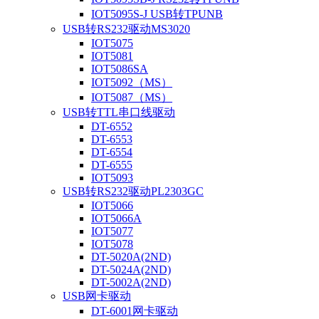
IOT5095S-J USB转TPUNB
USB转RS232驱动MS3020
IOT5075
IOT5081
IOT5086SA
IOT5092（MS）
IOT5087（MS）
USB转TTL串口线驱动
DT-6552
DT-6553
DT-6554
DT-6555
IOT5093
USB转RS232驱动PL2303GC
IOT5066
IOT5066A
IOT5077
IOT5078
DT-5020A(2ND)
DT-5024A(2ND)
DT-5002A(2ND)
USB网卡驱动
DT-6001网卡驱动