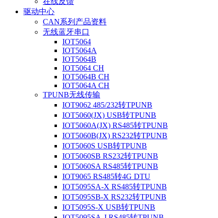
在线反馈
驱动中心
CAN系列产品资料
无线蓝牙串口
IOT5064
IOT5064A
IOT5064B
IOT5064 CH
IOT5064B CH
IOT5064A CH
TPUNB无线传输
IOT9062 485/232转TPUNB
IOT5060(JX) USB转TPUNB
IOT5060A(JX) RS485转TPUNB
IOT5060B(JX) RS232转TPUNB
IOT5060S USB转TPUNB
IOT5060SB RS232转TPUNB
IOT5060SA RS485转TPUNB
IOT9065 RS485转4G DTU
IOT5095SA-X RS485转TPUNB
IOT5095SB-X RS232转TPUNB
IOT5095S-X USB转TPUNB
IOT5095SA-J RS485转TPUNB