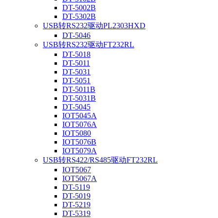
DT-5002B
DT-5302B
USB转RS232驱动PL2303HXD
DT-5046
USB转RS232驱动FT232RL
DT-5018
DT-5011
DT-5031
DT-5051
DT-5011B
DT-5031B
DT-5045
IOT5045A
IOT5076A
IOT5080
IOT5076B
IOT5079A
USB转RS422/RS485驱动FT232RL
IOT5067
IOT5067A
DT-5119
DT-5019
DT-5219
DT-5319