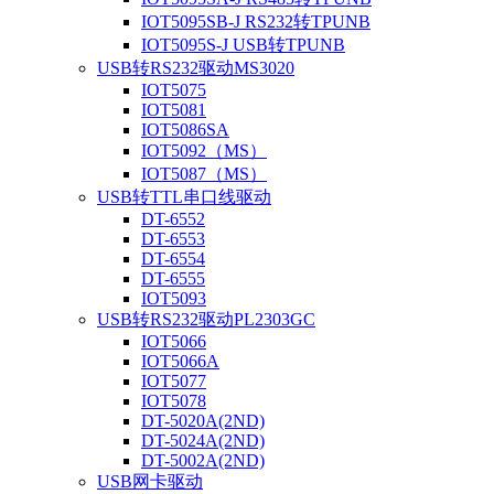
IOT5095SB-J RS232转TPUNB
IOT5095S-J USB转TPUNB
USB转RS232驱动MS3020
IOT5075
IOT5081
IOT5086SA
IOT5092（MS）
IOT5087（MS）
USB转TTL串口线驱动
DT-6552
DT-6553
DT-6554
DT-6555
IOT5093
USB转RS232驱动PL2303GC
IOT5066
IOT5066A
IOT5077
IOT5078
DT-5020A(2ND)
DT-5024A(2ND)
DT-5002A(2ND)
USB网卡驱动