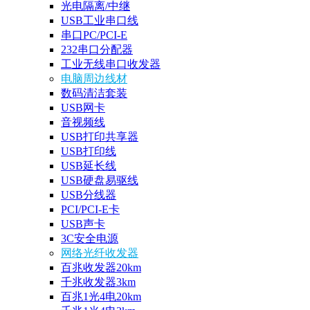
光电隔离/中继
USB工业串口线
串口PC/PCI-E
232串口分配器
工业无线串口收发器
电脑周边线材
数码清洁套装
USB网卡
音视频线
USB打印共享器
USB打印线
USB延长线
USB硬盘易驱线
USB分线器
PCI/PCI-E卡
USB声卡
3C安全电源
网络光纤收发器
百兆收发器20km
千兆收发器3km
百兆1光4电20km