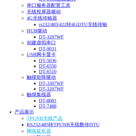
串口服务器配置工具
无线投屏器驱动
4G无线传输器
rs232/485/422转4GDTU无线传输
HUB驱动
DT-3207WF
创建虚拟串口
DT-9031
USB网卡显卡
DT-5036
DT-6550
DT-6510
触摸矩阵驱动
DT-3307WF
DT-3207WF
触摸集线器
DT-8081
DT-7488
产品展示
TPUNB无线产品
RS232/485转TPUNB无线数传DTU
网络延长器