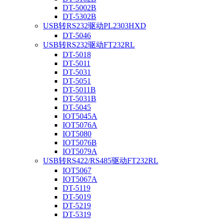
DT-5002B
DT-5302B
USB转RS232驱动PL2303HXD
DT-5046
USB转RS232驱动FT232RL
DT-5018
DT-5011
DT-5031
DT-5051
DT-5011B
DT-5031B
DT-5045
IOT5045A
IOT5076A
IOT5080
IOT5076B
IOT5079A
USB转RS422/RS485驱动FT232RL
IOT5067
IOT5067A
DT-5119
DT-5019
DT-5219
DT-5319