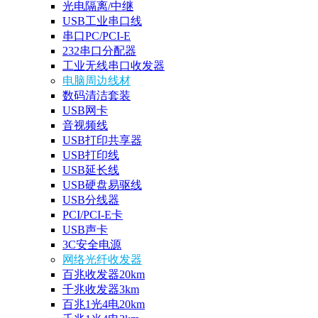
光电隔离/中继
USB工业串口线
串口PC/PCI-E
232串口分配器
工业无线串口收发器
电脑周边线材
数码清洁套装
USB网卡
音视频线
USB打印共享器
USB打印线
USB延长线
USB硬盘易驱线
USB分线器
PCI/PCI-E卡
USB声卡
3C安全电源
网络光纤收发器
百兆收发器20km
千兆收发器3km
百兆1光4电20km