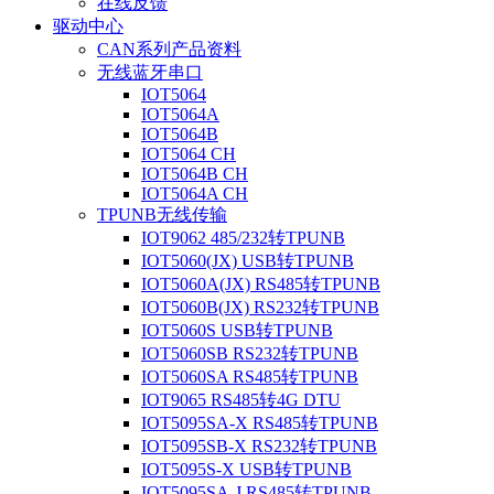
在线反馈
驱动中心
CAN系列产品资料
无线蓝牙串口
IOT5064
IOT5064A
IOT5064B
IOT5064 CH
IOT5064B CH
IOT5064A CH
TPUNB无线传输
IOT9062 485/232转TPUNB
IOT5060(JX) USB转TPUNB
IOT5060A(JX) RS485转TPUNB
IOT5060B(JX) RS232转TPUNB
IOT5060S USB转TPUNB
IOT5060SB RS232转TPUNB
IOT5060SA RS485转TPUNB
IOT9065 RS485转4G DTU
IOT5095SA-X RS485转TPUNB
IOT5095SB-X RS232转TPUNB
IOT5095S-X USB转TPUNB
IOT5095SA-J RS485转TPUNB