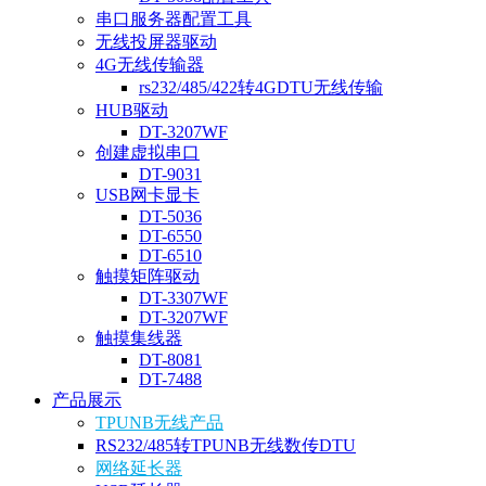
串口服务器配置工具
无线投屏器驱动
4G无线传输器
rs232/485/422转4GDTU无线传输
HUB驱动
DT-3207WF
创建虚拟串口
DT-9031
USB网卡显卡
DT-5036
DT-6550
DT-6510
触摸矩阵驱动
DT-3307WF
DT-3207WF
触摸集线器
DT-8081
DT-7488
产品展示
TPUNB无线产品
RS232/485转TPUNB无线数传DTU
网络延长器