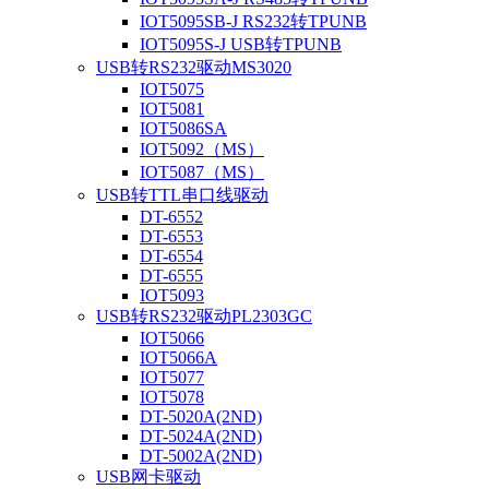
IOT5095SB-J RS232转TPUNB
IOT5095S-J USB转TPUNB
USB转RS232驱动MS3020
IOT5075
IOT5081
IOT5086SA
IOT5092（MS）
IOT5087（MS）
USB转TTL串口线驱动
DT-6552
DT-6553
DT-6554
DT-6555
IOT5093
USB转RS232驱动PL2303GC
IOT5066
IOT5066A
IOT5077
IOT5078
DT-5020A(2ND)
DT-5024A(2ND)
DT-5002A(2ND)
USB网卡驱动