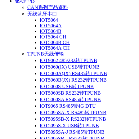
驱动中心
CAN系列产品资料
无线蓝牙串口
IOT5064
IOT5064A
IOT5064B
IOT5064 CH
IOT5064B CH
IOT5064A CH
TPUNB无线传输
IOT9062 485/232转TPUNB
IOT5060(JX) USB转TPUNB
IOT5060A(JX) RS485转TPUNB
IOT5060B(JX) RS232转TPUNB
IOT5060S USB转TPUNB
IOT5060SB RS232转TPUNB
IOT5060SA RS485转TPUNB
IOT9065 RS485转4G DTU
IOT5095SA-X RS485转TPUNB
IOT5095SB-X RS232转TPUNB
IOT5095S-X USB转TPUNB
IOT5095SA-J RS485转TPUNB
IOT5095SB-J RS232转TPUNB