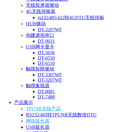
无线投屏器驱动
4G无线传输器
rs232/485/422转4GDTU无线传输
HUB驱动
DT-3207WF
创建虚拟串口
DT-9031
USB网卡显卡
DT-5036
DT-6550
DT-6510
触摸矩阵驱动
DT-3307WF
DT-3207WF
触摸集线器
DT-8081
DT-7488
产品展示
TPUNB无线产品
RS232/485转TPUNB无线数传DTU
网络延长器
USB延长器