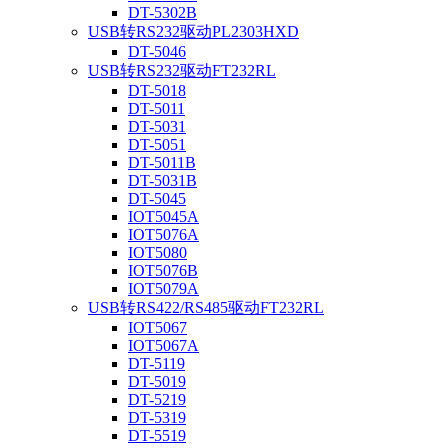
DT-5302B
USB转RS232驱动PL2303HXD
DT-5046
USB转RS232驱动FT232RL
DT-5018
DT-5011
DT-5031
DT-5051
DT-5011B
DT-5031B
DT-5045
IOT5045A
IOT5076A
IOT5080
IOT5076B
IOT5079A
USB转RS422/RS485驱动FT232RL
IOT5067
IOT5067A
DT-5119
DT-5019
DT-5219
DT-5319
DT-5519