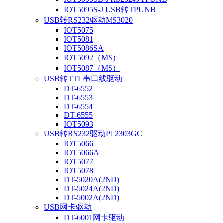
IOT5095S-J USB转TPUNB
USB转RS232驱动MS3020
IOT5075
IOT5081
IOT5086SA
IOT5092（MS）
IOT5087（MS）
USB转TTL串口线驱动
DT-6552
DT-6553
DT-6554
DT-6555
IOT5093
USB转RS232驱动PL2303GC
IOT5066
IOT5066A
IOT5077
IOT5078
DT-5020A(2ND)
DT-5024A(2ND)
DT-5002A(2ND)
USB网卡驱动
DT-6001网卡驱动