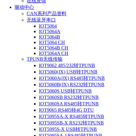
在线反馈
驱动中心
CAN系列产品资料
无线蓝牙串口
IOT5064
IOT5064A
IOT5064B
IOT5064 CH
IOT5064B CH
IOT5064A CH
TPUNB无线传输
IOT9062 485/232转TPUNB
IOT5060(JX) USB转TPUNB
IOT5060A(JX) RS485转TPUNB
IOT5060B(JX) RS232转TPUNB
IOT5060S USB转TPUNB
IOT5060SB RS232转TPUNB
IOT5060SA RS485转TPUNB
IOT9065 RS485转4G DTU
IOT5095SA-X RS485转TPUNB
IOT5095SB-X RS232转TPUNB
IOT5095S-X USB转TPUNB
IOT5095SA-J RS485转TPUNB