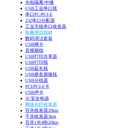
光电隔离/中继
USB工业串口线
串口PC/PCI-E
232串口分配器
工业无线串口收发器
电脑周边线材
数码清洁套装
USB网卡
音视频线
USB打印共享器
USB打印线
USB延长线
USB硬盘易驱线
USB分线器
PCI/PCI-E卡
USB声卡
3C安全电源
网络光纤收发器
百兆收发器20km
千兆收发器3km
百兆1光4电20km