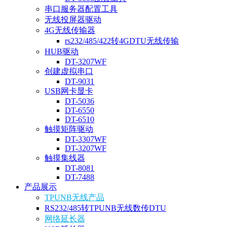
串口服务器配置工具
无线投屏器驱动
4G无线传输器
rs232/485/422转4GDTU无线传输
HUB驱动
DT-3207WF
创建虚拟串口
DT-9031
USB网卡显卡
DT-5036
DT-6550
DT-6510
触摸矩阵驱动
DT-3307WF
DT-3207WF
触摸集线器
DT-8081
DT-7488
产品展示
TPUNB无线产品
RS232/485转TPUNB无线数传DTU
网络延长器