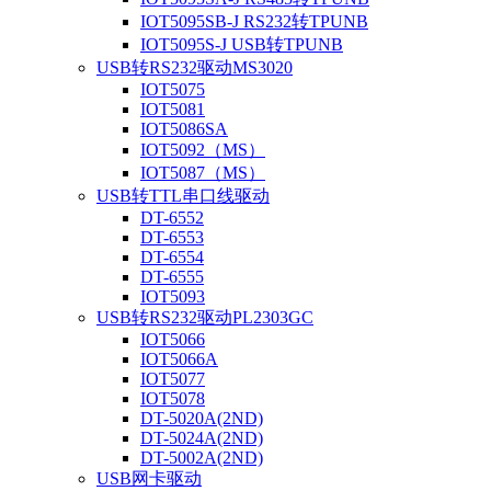
IOT5095SB-J RS232转TPUNB
IOT5095S-J USB转TPUNB
USB转RS232驱动MS3020
IOT5075
IOT5081
IOT5086SA
IOT5092（MS）
IOT5087（MS）
USB转TTL串口线驱动
DT-6552
DT-6553
DT-6554
DT-6555
IOT5093
USB转RS232驱动PL2303GC
IOT5066
IOT5066A
IOT5077
IOT5078
DT-5020A(2ND)
DT-5024A(2ND)
DT-5002A(2ND)
USB网卡驱动