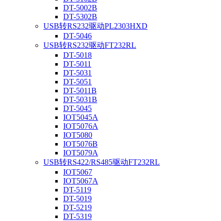
DT-5002B
DT-5302B
USB转RS232驱动PL2303HXD
DT-5046
USB转RS232驱动FT232RL
DT-5018
DT-5011
DT-5031
DT-5051
DT-5011B
DT-5031B
DT-5045
IOT5045A
IOT5076A
IOT5080
IOT5076B
IOT5079A
USB转RS422/RS485驱动FT232RL
IOT5067
IOT5067A
DT-5119
DT-5019
DT-5219
DT-5319