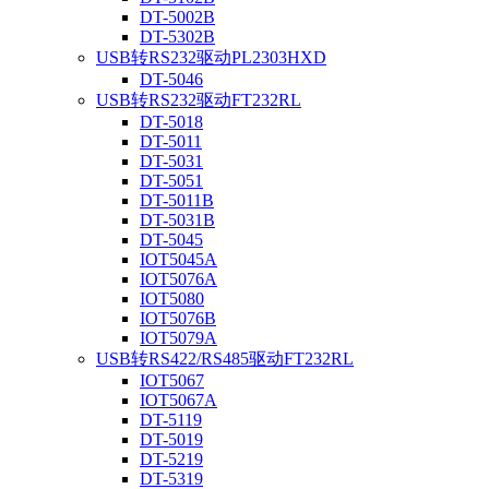
DT-5002B
DT-5302B
USB转RS232驱动PL2303HXD
DT-5046
USB转RS232驱动FT232RL
DT-5018
DT-5011
DT-5031
DT-5051
DT-5011B
DT-5031B
DT-5045
IOT5045A
IOT5076A
IOT5080
IOT5076B
IOT5079A
USB转RS422/RS485驱动FT232RL
IOT5067
IOT5067A
DT-5119
DT-5019
DT-5219
DT-5319