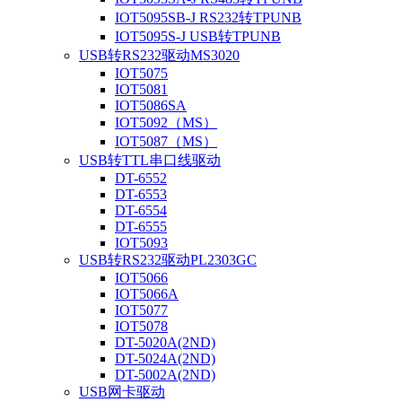
IOT5095SB-J RS232转TPUNB
IOT5095S-J USB转TPUNB
USB转RS232驱动MS3020
IOT5075
IOT5081
IOT5086SA
IOT5092（MS）
IOT5087（MS）
USB转TTL串口线驱动
DT-6552
DT-6553
DT-6554
DT-6555
IOT5093
USB转RS232驱动PL2303GC
IOT5066
IOT5066A
IOT5077
IOT5078
DT-5020A(2ND)
DT-5024A(2ND)
DT-5002A(2ND)
USB网卡驱动