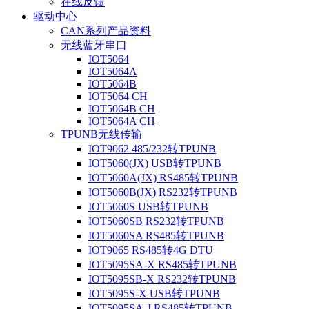
在线反馈
驱动中心
CAN系列产品资料
无线蓝牙串口
IOT5064
IOT5064A
IOT5064B
IOT5064 CH
IOT5064B CH
IOT5064A CH
TPUNB无线传输
IOT9062 485/232转TPUNB
IOT5060(JX) USB转TPUNB
IOT5060A(JX) RS485转TPUNB
IOT5060B(JX) RS232转TPUNB
IOT5060S USB转TPUNB
IOT5060SB RS232转TPUNB
IOT5060SA RS485转TPUNB
IOT9065 RS485转4G DTU
IOT5095SA-X RS485转TPUNB
IOT5095SB-X RS232转TPUNB
IOT5095S-X USB转TPUNB
IOT5095SA-J RS485转TPUNB