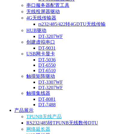
串口服务器配置工具
无线投屏器驱动
4G无线传输器
rs232/485/422转4GDTU无线传输
HUB驱动
DT-3207WF
创建虚拟串口
DT-9031
USB网卡显卡
DT-5036
DT-6550
DT-6510
触摸矩阵驱动
DT-3307WF
DT-3207WF
触摸集线器
DT-8081
DT-7488
产品展示
TPUNB无线产品
RS232/485转TPUNB无线数传DTU
网络延长器