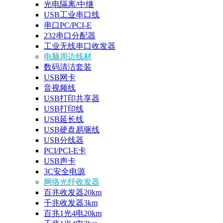
光电隔离/中继
USB工业串口线
串口PC/PCI-E
232串口分配器
工业无线串口收发器
电脑周边线材
数码清洁套装
USB网卡
音视频线
USB打印共享器
USB打印线
USB延长线
USB硬盘易驱线
USB分线器
PCI/PCI-E卡
USB声卡
3C安全电源
网络光纤收发器
百兆收发器20km
千兆收发器3km
百兆1光4电20km