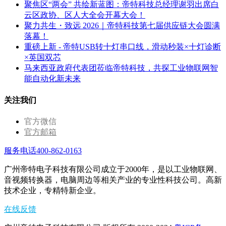
聚焦区“两会” 共绘新蓝图：帝特科技总经理谢羽出席白
云区政协、区人大全会开幕大会！
聚力共生・致远 2026｜帝特科技第七届供应链大会圆满
落幕！
重磅上新 - 帝特USB转十灯串口线，滑动秒装×十灯诊断
×英国双芯
马来西亚政府代表团莅临帝特科技，共探工业物联网智
能自动化新未来
关注我们
官方微信
官方邮箱
服务电话400-862-0163
广州帝特电子科技有限公司成立于2000年，是以工业物联网、
音视频转换器，电脑周边等相关产业的专业性科技公司。高新
技术企业，专精特新企业。
在线反馈