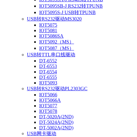
IOT5095SB-J RS232转TPUNB
IOT5095S-J USB转TPUNB
USB转RS232驱动MS3020
IOT5075
IOT5081
IOT5086SA
IOT5092（MS）
IOT5087（MS）
USB转TTL串口线驱动
DT-6552
DT-6553
DT-6554
DT-6555
IOT5093
USB转RS232驱动PL2303GC
IOT5066
IOT5066A
IOT5077
IOT5078
DT-5020A(2ND)
DT-5024A(2ND)
DT-5002A(2ND)
USB网卡驱动