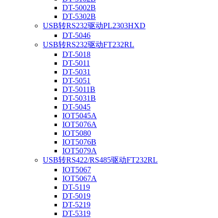
DT-5002B
DT-5302B
USB转RS232驱动PL2303HXD
DT-5046
USB转RS232驱动FT232RL
DT-5018
DT-5011
DT-5031
DT-5051
DT-5011B
DT-5031B
DT-5045
IOT5045A
IOT5076A
IOT5080
IOT5076B
IOT5079A
USB转RS422/RS485驱动FT232RL
IOT5067
IOT5067A
DT-5119
DT-5019
DT-5219
DT-5319