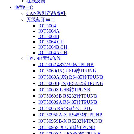
在线反馈
驱动中心
CAN系列产品资料
无线蓝牙串口
IOT5064
IOT5064A
IOT5064B
IOT5064 CH
IOT5064B CH
IOT5064A CH
TPUNB无线传输
IOT9062 485/232转TPUNB
IOT5060(JX) USB转TPUNB
IOT5060A(JX) RS485转TPUNB
IOT5060B(JX) RS232转TPUNB
IOT5060S USB转TPUNB
IOT5060SB RS232转TPUNB
IOT5060SA RS485转TPUNB
IOT9065 RS485转4G DTU
IOT5095SA-X RS485转TPUNB
IOT5095SB-X RS232转TPUNB
IOT5095S-X USB转TPUNB
IOT5095SA-J RS485转TPUNB