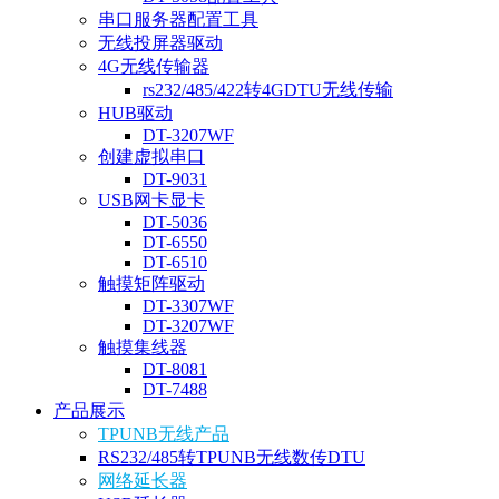
串口服务器配置工具
无线投屏器驱动
4G无线传输器
rs232/485/422转4GDTU无线传输
HUB驱动
DT-3207WF
创建虚拟串口
DT-9031
USB网卡显卡
DT-5036
DT-6550
DT-6510
触摸矩阵驱动
DT-3307WF
DT-3207WF
触摸集线器
DT-8081
DT-7488
产品展示
TPUNB无线产品
RS232/485转TPUNB无线数传DTU
网络延长器