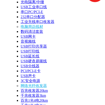
光电隔离/中继
USB工业串口线
串口PC/PCI-E
232串口分配器
工业无线串口收发器
电脑周边线材
数码清洁套装
USB网卡
音视频线
USB打印共享器
USB打印线
USB延长线
USB硬盘易驱线
USB分线器
PCI/PCI-E卡
USB声卡
3C安全电源
网络光纤收发器
百兆收发器20km
千兆收发器3km
百兆1光4电20km