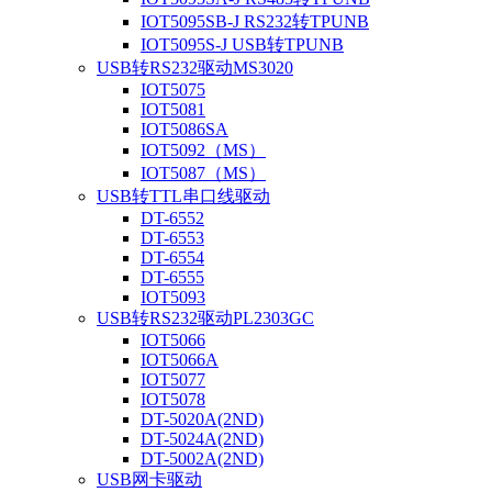
IOT5095SB-J RS232转TPUNB
IOT5095S-J USB转TPUNB
USB转RS232驱动MS3020
IOT5075
IOT5081
IOT5086SA
IOT5092（MS）
IOT5087（MS）
USB转TTL串口线驱动
DT-6552
DT-6553
DT-6554
DT-6555
IOT5093
USB转RS232驱动PL2303GC
IOT5066
IOT5066A
IOT5077
IOT5078
DT-5020A(2ND)
DT-5024A(2ND)
DT-5002A(2ND)
USB网卡驱动