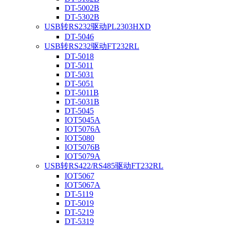
DT-5002B
DT-5302B
USB转RS232驱动PL2303HXD
DT-5046
USB转RS232驱动FT232RL
DT-5018
DT-5011
DT-5031
DT-5051
DT-5011B
DT-5031B
DT-5045
IOT5045A
IOT5076A
IOT5080
IOT5076B
IOT5079A
USB转RS422/RS485驱动FT232RL
IOT5067
IOT5067A
DT-5119
DT-5019
DT-5219
DT-5319