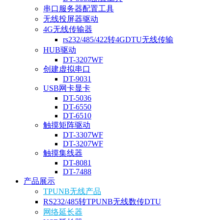
串口服务器配置工具
无线投屏器驱动
4G无线传输器
rs232/485/422转4GDTU无线传输
HUB驱动
DT-3207WF
创建虚拟串口
DT-9031
USB网卡显卡
DT-5036
DT-6550
DT-6510
触摸矩阵驱动
DT-3307WF
DT-3207WF
触摸集线器
DT-8081
DT-7488
产品展示
TPUNB无线产品
RS232/485转TPUNB无线数传DTU
网络延长器