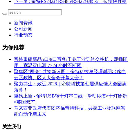
下一页
: 帝特RS232转RS485/RS422转换器，传输快且稳
新闻资讯
公司新闻
行业动态
为你推荐
帝特重磅新品5口/8口百兆/千兆工业导轨交换机，即插即
用，宽温双电源 7×24 小时不断网
聚焦区“两会” 共绘新蓝图：帝特科技总经理谢羽出席白
云区政协、区人大全会开幕大会！
聚力共生・致远 2026｜帝特科技第七届供应链大会圆满
落幕！
重磅上新 - 帝特USB转十灯串口线，滑动秒装×十灯诊断
×英国双芯
马来西亚政府代表团莅临帝特科技，共探工业物联网智
能自动化新未来
关注我们