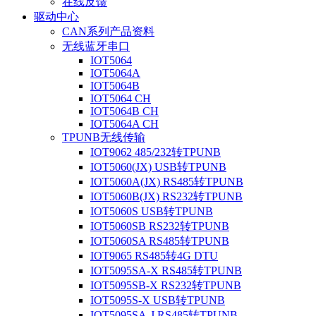
在线反馈
驱动中心
CAN系列产品资料
无线蓝牙串口
IOT5064
IOT5064A
IOT5064B
IOT5064 CH
IOT5064B CH
IOT5064A CH
TPUNB无线传输
IOT9062 485/232转TPUNB
IOT5060(JX) USB转TPUNB
IOT5060A(JX) RS485转TPUNB
IOT5060B(JX) RS232转TPUNB
IOT5060S USB转TPUNB
IOT5060SB RS232转TPUNB
IOT5060SA RS485转TPUNB
IOT9065 RS485转4G DTU
IOT5095SA-X RS485转TPUNB
IOT5095SB-X RS232转TPUNB
IOT5095S-X USB转TPUNB
IOT5095SA-J RS485转TPUNB