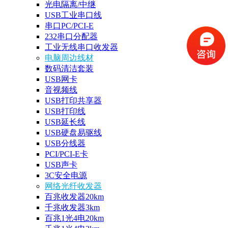
光电隔离/中继
USB工业串口线
串口PC/PCI-E
232串口分配器
工业无线串口收发器
电脑周边线材
数码清洁套装
USB网卡
音视频线
USB打印共享器
USB打印线
USB延长线
USB硬盘易驱线
USB分线器
PCI/PCI-E卡
USB声卡
3C安全电源
网络光纤收发器
百兆收发器20km
千兆收发器3km
百兆1光4电20km