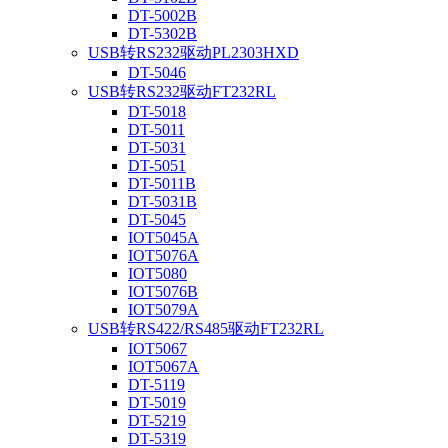
DT-5002B
DT-5302B
USB转RS232驱动PL2303HXD
DT-5046
USB转RS232驱动FT232RL
DT-5018
DT-5011
DT-5031
DT-5051
DT-5011B
DT-5031B
DT-5045
IOT5045A
IOT5076A
IOT5080
IOT5076B
IOT5079A
USB转RS422/RS485驱动FT232RL
IOT5067
IOT5067A
DT-5119
DT-5019
DT-5219
DT-5319