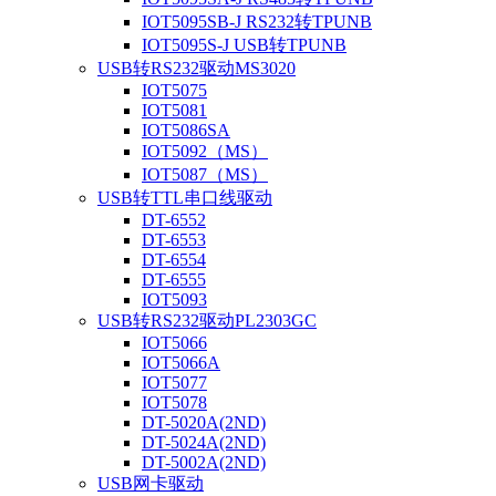
IOT5095SB-J RS232转TPUNB
IOT5095S-J USB转TPUNB
USB转RS232驱动MS3020
IOT5075
IOT5081
IOT5086SA
IOT5092（MS）
IOT5087（MS）
USB转TTL串口线驱动
DT-6552
DT-6553
DT-6554
DT-6555
IOT5093
USB转RS232驱动PL2303GC
IOT5066
IOT5066A
IOT5077
IOT5078
DT-5020A(2ND)
DT-5024A(2ND)
DT-5002A(2ND)
USB网卡驱动