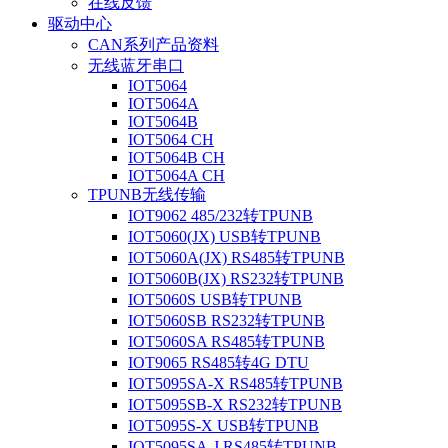
在线反馈
驱动中心
CAN系列产品资料
无线蓝牙串口
IOT5064
IOT5064A
IOT5064B
IOT5064 CH
IOT5064B CH
IOT5064A CH
TPUNB无线传输
IOT9062 485/232转TPUNB
IOT5060(JX) USB转TPUNB
IOT5060A(JX) RS485转TPUNB
IOT5060B(JX) RS232转TPUNB
IOT5060S USB转TPUNB
IOT5060SB RS232转TPUNB
IOT5060SA RS485转TPUNB
IOT9065 RS485转4G DTU
IOT5095SA-X RS485转TPUNB
IOT5095SB-X RS232转TPUNB
IOT5095S-X USB转TPUNB
IOT5095SA-J RS485转TPUNB