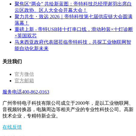
聚焦区“两会” 共绘新蓝图：帝特科技总经理谢羽出席白
云区政协、区人大全会开幕大会！
聚力共生・致远 2026｜帝特科技第七届供应链大会圆满
落幕！
重磅上新 - 帝特USB转十灯串口线，滑动秒装×十灯诊断
×英国双芯
马来西亚政府代表团莅临帝特科技，共探工业物联网智
能自动化新未来
关注我们
官方微信
官方邮箱
服务电话400-862-0163
广州帝特电子科技有限公司成立于2000年，是以工业物联网、
音视频转换器，电脑周边等相关产业的专业性科技公司。高新
技术企业，专精特新企业。
在线反馈