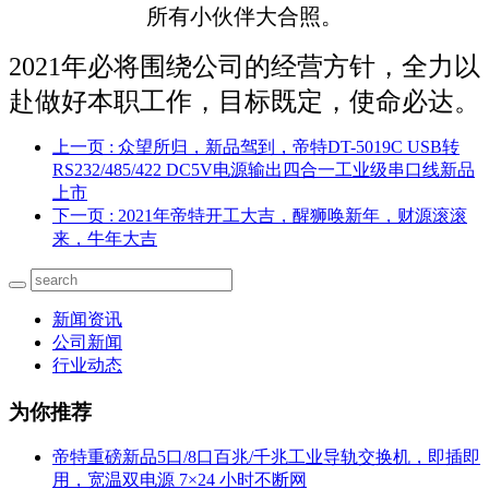
所有小伙伴大合照。
2021年必将围绕公司的经营方针，全力以
赴做好本职工作，目标既定，使命必达。
上一页
: 众望所归，新品驾到，帝特DT-5019C USB转
RS232/485/422 DC5V电源输出四合一工业级串口线新品
上市
下一页
: 2021年帝特开工大吉，醒狮唤新年，财源滚滚
来，牛年大吉
新闻资讯
公司新闻
行业动态
为你推荐
帝特重磅新品5口/8口百兆/千兆工业导轨交换机，即插即
用，宽温双电源 7×24 小时不断网