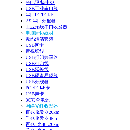
光电隔离/中继
USB工业串口线
串口PC/PCI-E
232串口分配器
工业无线串口收发器
电脑周边线材
数码清洁套装
USB网卡
音视频线
USB打印共享器
USB打印线
USB延长线
USB硬盘易驱线
USB分线器
PCI/PCI-E卡
USB声卡
3C安全电源
网络光纤收发器
百兆收发器20km
千兆收发器3km
百兆1光4电20km