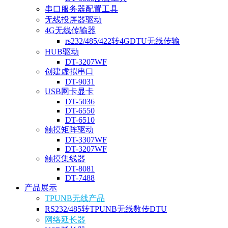
串口服务器配置工具
无线投屏器驱动
4G无线传输器
rs232/485/422转4GDTU无线传输
HUB驱动
DT-3207WF
创建虚拟串口
DT-9031
USB网卡显卡
DT-5036
DT-6550
DT-6510
触摸矩阵驱动
DT-3307WF
DT-3207WF
触摸集线器
DT-8081
DT-7488
产品展示
TPUNB无线产品
RS232/485转TPUNB无线数传DTU
网络延长器