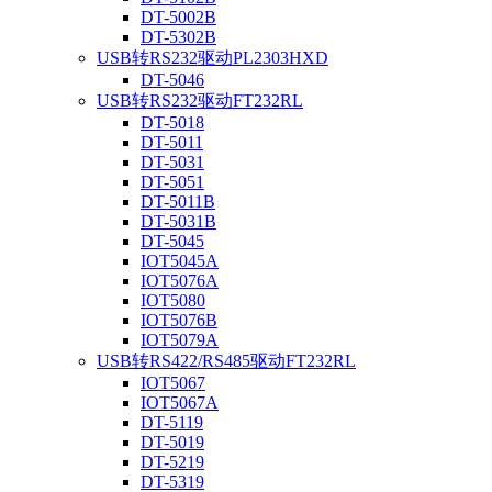
DT-5002B
DT-5302B
USB转RS232驱动PL2303HXD
DT-5046
USB转RS232驱动FT232RL
DT-5018
DT-5011
DT-5031
DT-5051
DT-5011B
DT-5031B
DT-5045
IOT5045A
IOT5076A
IOT5080
IOT5076B
IOT5079A
USB转RS422/RS485驱动FT232RL
IOT5067
IOT5067A
DT-5119
DT-5019
DT-5219
DT-5319