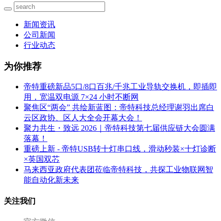
新闻资讯
公司新闻
行业动态
为你推荐
帝特重磅新品5口/8口百兆/千兆工业导轨交换机，即插即
用，宽温双电源 7×24 小时不断网
聚焦区“两会” 共绘新蓝图：帝特科技总经理谢羽出席白
云区政协、区人大全会开幕大会！
聚力共生・致远 2026｜帝特科技第七届供应链大会圆满
落幕！
重磅上新 - 帝特USB转十灯串口线，滑动秒装×十灯诊断
×英国双芯
马来西亚政府代表团莅临帝特科技，共探工业物联网智
能自动化新未来
关注我们