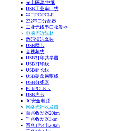
光电隔离/中继
USB工业串口线
串口PC/PCI-E
232串口分配器
工业无线串口收发器
电脑周边线材
数码清洁套装
USB网卡
音视频线
USB打印共享器
USB打印线
USB延长线
USB硬盘易驱线
USB分线器
PCI/PCI-E卡
USB声卡
3C安全电源
网络光纤收发器
百兆收发器20km
千兆收发器3km
百兆1光4电20km