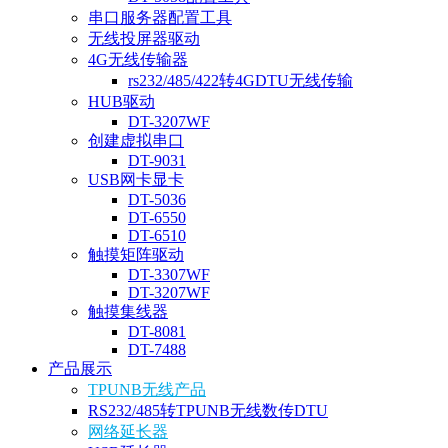
串口服务器配置工具
无线投屏器驱动
4G无线传输器
rs232/485/422转4GDTU无线传输
HUB驱动
DT-3207WF
创建虚拟串口
DT-9031
USB网卡显卡
DT-5036
DT-6550
DT-6510
触摸矩阵驱动
DT-3307WF
DT-3207WF
触摸集线器
DT-8081
DT-7488
产品展示
TPUNB无线产品
RS232/485转TPUNB无线数传DTU
网络延长器