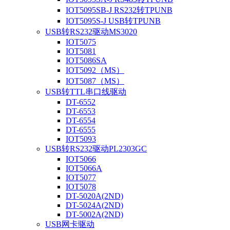
IOT5095SB-J RS232转TPUNB
IOT5095S-J USB转TPUNB
USB转RS232驱动MS3020
IOT5075
IOT5081
IOT5086SA
IOT5092（MS）
IOT5087（MS）
USB转TTL串口线驱动
DT-6552
DT-6553
DT-6554
DT-6555
IOT5093
USB转RS232驱动PL2303GC
IOT5066
IOT5066A
IOT5077
IOT5078
DT-5020A(2ND)
DT-5024A(2ND)
DT-5002A(2ND)
USB网卡驱动