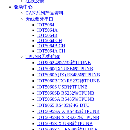
在线反馈
驱动中心
CAN系列产品资料
无线蓝牙串口
IOT5064
IOT5064A
IOT5064B
IOT5064 CH
IOT5064B CH
IOT5064A CH
TPUNB无线传输
IOT9062 485/232转TPUNB
IOT5060(JX) USB转TPUNB
IOT5060A(JX) RS485转TPUNB
IOT5060B(JX) RS232转TPUNB
IOT5060S USB转TPUNB
IOT5060SB RS232转TPUNB
IOT5060SA RS485转TPUNB
IOT9065 RS485转4G DTU
IOT5095SA-X RS485转TPUNB
IOT5095SB-X RS232转TPUNB
IOT5095S-X USB转TPUNB
IOT5095SA-J RS485转TPUNB