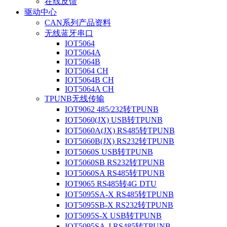
在线反馈
驱动中心
CAN系列产品资料
无线蓝牙串口
IOT5064
IOT5064A
IOT5064B
IOT5064 CH
IOT5064B CH
IOT5064A CH
TPUNB无线传输
IOT9062 485/232转TPUNB
IOT5060(JX) USB转TPUNB
IOT5060A(JX) RS485转TPUNB
IOT5060B(JX) RS232转TPUNB
IOT5060S USB转TPUNB
IOT5060SB RS232转TPUNB
IOT5060SA RS485转TPUNB
IOT9065 RS485转4G DTU
IOT5095SA-X RS485转TPUNB
IOT5095SB-X RS232转TPUNB
IOT5095S-X USB转TPUNB
IOT5095SA-J RS485转TPUNB