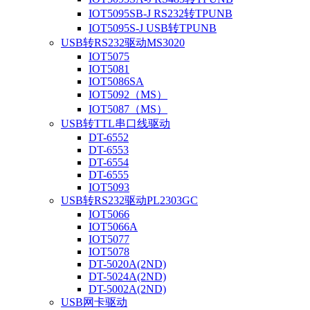
IOT5095SB-J RS232转TPUNB
IOT5095S-J USB转TPUNB
USB转RS232驱动MS3020
IOT5075
IOT5081
IOT5086SA
IOT5092（MS）
IOT5087（MS）
USB转TTL串口线驱动
DT-6552
DT-6553
DT-6554
DT-6555
IOT5093
USB转RS232驱动PL2303GC
IOT5066
IOT5066A
IOT5077
IOT5078
DT-5020A(2ND)
DT-5024A(2ND)
DT-5002A(2ND)
USB网卡驱动