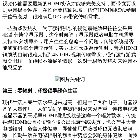
视频传输需要最新的HDMI协议才能够完美支持，而带宽要求
则更是提高许多，在长距离传输领域，传统HDMI铜缆线受制
于信号衰减，很难满足18Gbps带宽传输需求。
一些游戏发烧友，为了获得强烈的视觉震撼效果往往会采用
4K高分辨率显示器，这个时候除了显示器或者电脑主机需要
支持4K分辨率外，用户往往会忽略一个问题，传输线缆是否
能够支持4K分辨率传输，实际上在长距离传输时，普通HDMI
铜缆线目前很难支持到4K 60Hz视频传输需求，强行运行游戏
就会出现画面跳帧不流畅的情形，这对于极致发烧友来说是不
能忍受的。
第三：零辐射，积极倡导绿色生活
现代生活人民生活水平越来越高，但是由于各种电子、电器设
备的大量使用，人们受到的电磁辐射越来越严重，连接电视或
者显示器的高频率HDMI铜缆线就是这样一个辐射载体，传统
铜缆HDMI线信号传输不仅会出现衰弱或失真，也会产生大量
电磁辐射，危害人体健康，即使使用屏蔽磁环也无法彻底消
除，长期生活在电磁辐射的氛围中势必会影响身体健康，而我