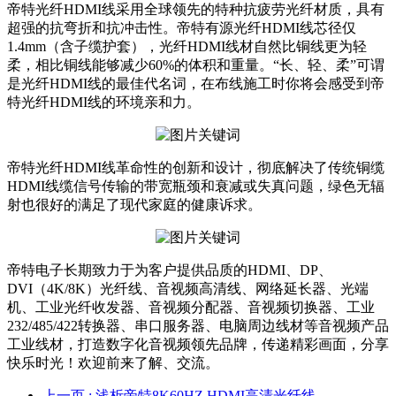
帝特光纤HDMI线采用全球领先的特种抗疲劳光纤材质，具有
超强的抗弯折和抗冲击性。帝特有源光纤HDMI线芯径仅
1.4mm（含子缆护套），光纤HDMI线材自然比铜线更为轻
柔，相比铜线能够减少60%的体积和重量。“长、轻、柔”可谓
是光纤HDMI线的最佳代名词，在布线施工时你将会感受到帝
特光纤HDMI线的环境亲和力。
帝特光纤HDMI线革命性的创新和设计，彻底解决了传统铜缆
HDMI线缆信号传输的带宽瓶颈和衰减或失真问题，绿色无辐
射也很好的满足了现代家庭的健康诉求。
帝特电子长期致力于为客户提供品质的HDMI、DP、
DVI（4K/8K）光纤线、音视频高清线、网络延长器、光端
机、工业光纤收发器、音视频分配器、音视频切换器、工业
232/485/422转换器、串口服务器、电脑周边线材等音视频产品
工业线材，打造数字化音视频领先品牌，传递精彩画面，分享
快乐时光！欢迎前来了解、交流。
上一页
: 浅析帝特8K60HZ HDMI高清光纤线