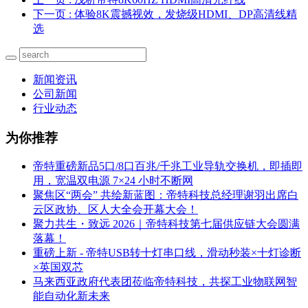
下一页
: 体验8K震撼视效，发烧级HDMI、DP高清线精
选
新闻资讯
公司新闻
行业动态
为你推荐
帝特重磅新品5口/8口百兆/千兆工业导轨交换机，即插即
用，宽温双电源 7×24 小时不断网
聚焦区“两会” 共绘新蓝图：帝特科技总经理谢羽出席白
云区政协、区人大全会开幕大会！
聚力共生・致远 2026｜帝特科技第七届供应链大会圆满
落幕！
重磅上新 - 帝特USB转十灯串口线，滑动秒装×十灯诊断
×英国双芯
马来西亚政府代表团莅临帝特科技，共探工业物联网智
能自动化新未来