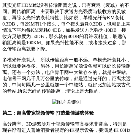
其实光纤HDMI线没有传输距离之说，只有衰耗（衰减）的不
同。而传输距离，主要取决于发送方光强度与接收方的灵敏
度，再除以光纤的衰耗特性。比如说，单模光纤每KM衰耗
0.3DB，每2KM有1个接头，每个接头衰耗0.2DB，也就是正常
情况下平均每KM衰耗0.4DB，如果发送方光强为-10DB，接
收方灵敏度为-50DB，那么就有40DB的容许衰耗值，最远传
输距离就是100KM。如果光纤性能不良，或者接头过多，那
么传输距离就要下降。
多模光纤衰耗大，所以传输距离一般不远。单模光纤衰耗小，
所以就要远得多。另外，用长距离光源设备就可以延长传输距
离。还有一个办法，电信骨干网中大量存在的，就是中继站。
电信骨干网几千几万公里的传输，都是通过光纤的，距离太远
的，中间每隔几十公里就加一个中继站，就好比加油站或古代
的驿站,所以光纤的传输距离，理论上是无限的。
第二：超高带宽视频传输 打造最佳游戏体验
高分辨率、3D游戏等对于视频传输带宽要求非常高，特别是
现在渐渐进入普通消费者视野的4K显示设备，要满足4K 60Hz