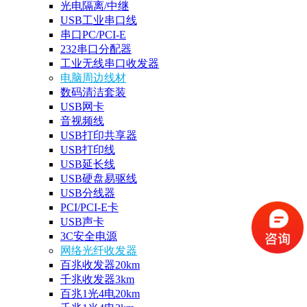
光电隔离/中继
USB工业串口线
串口PC/PCI-E
232串口分配器
工业无线串口收发器
电脑周边线材
数码清洁套装
USB网卡
音视频线
USB打印共享器
USB打印线
USB延长线
USB硬盘易驱线
USB分线器
PCI/PCI-E卡
USB声卡
3C安全电源
网络光纤收发器
百兆收发器20km
千兆收发器3km
百兆1光4电20km