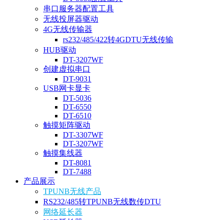
串口服务器配置工具
无线投屏器驱动
4G无线传输器
rs232/485/422转4GDTU无线传输
HUB驱动
DT-3207WF
创建虚拟串口
DT-9031
USB网卡显卡
DT-5036
DT-6550
DT-6510
触摸矩阵驱动
DT-3307WF
DT-3207WF
触摸集线器
DT-8081
DT-7488
产品展示
TPUNB无线产品
RS232/485转TPUNB无线数传DTU
网络延长器