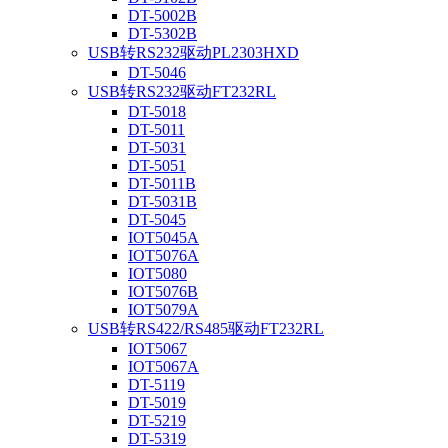
DT-5002B
DT-5302B
USB转RS232驱动PL2303HXD
DT-5046
USB转RS232驱动FT232RL
DT-5018
DT-5011
DT-5031
DT-5051
DT-5011B
DT-5031B
DT-5045
IOT5045A
IOT5076A
IOT5080
IOT5076B
IOT5079A
USB转RS422/RS485驱动FT232RL
IOT5067
IOT5067A
DT-5119
DT-5019
DT-5219
DT-5319