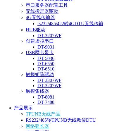
串口服务器配置工具
无线投屏器驱动
4G无线传输器
rs232/485/422转4GDTU无线传输
HUB驱动
DT-3207WF
创建虚拟串口
DT-9031
USB网卡显卡
DT-5036
DT-6550
DT-6510
触摸矩阵驱动
DT-3307WF
DT-3207WF
触摸集线器
DT-8081
DT-7488
产品展示
TPUNB无线产品
RS232/485转TPUNB无线数传DTU
网络延长器