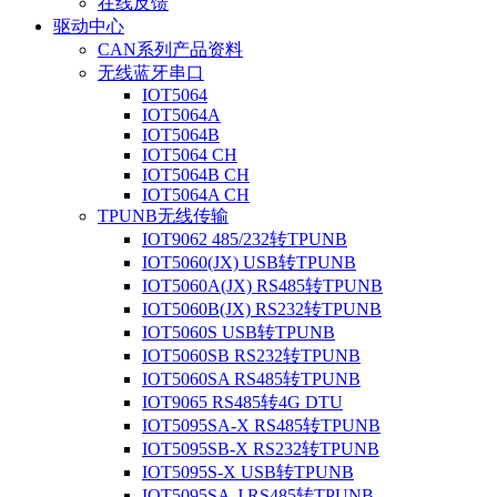
在线反馈
驱动中心
CAN系列产品资料
无线蓝牙串口
IOT5064
IOT5064A
IOT5064B
IOT5064 CH
IOT5064B CH
IOT5064A CH
TPUNB无线传输
IOT9062 485/232转TPUNB
IOT5060(JX) USB转TPUNB
IOT5060A(JX) RS485转TPUNB
IOT5060B(JX) RS232转TPUNB
IOT5060S USB转TPUNB
IOT5060SB RS232转TPUNB
IOT5060SA RS485转TPUNB
IOT9065 RS485转4G DTU
IOT5095SA-X RS485转TPUNB
IOT5095SB-X RS232转TPUNB
IOT5095S-X USB转TPUNB
IOT5095SA-J RS485转TPUNB