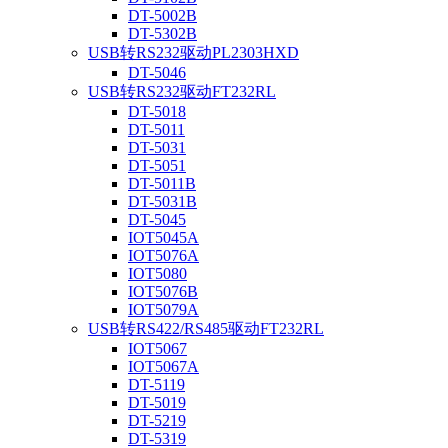
DT-5002B
DT-5302B
USB转RS232驱动PL2303HXD
DT-5046
USB转RS232驱动FT232RL
DT-5018
DT-5011
DT-5031
DT-5051
DT-5011B
DT-5031B
DT-5045
IOT5045A
IOT5076A
IOT5080
IOT5076B
IOT5079A
USB转RS422/RS485驱动FT232RL
IOT5067
IOT5067A
DT-5119
DT-5019
DT-5219
DT-5319