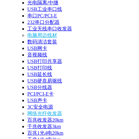
光电隔离/中继
USB工业串口线
串口PC/PCI-E
232串口分配器
工业无线串口收发器
电脑周边线材
数码清洁套装
USB网卡
音视频线
USB打印共享器
USB打印线
USB延长线
USB硬盘易驱线
USB分线器
PCI/PCI-E卡
USB声卡
3C安全电源
网络光纤收发器
百兆收发器20km
千兆收发器3km
百兆1光4电20km