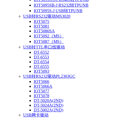
IOT5095SB-J RS232转TPUNB
IOT5095S-J USB转TPUNB
USB转RS232驱动MS3020
IOT5075
IOT5081
IOT5086SA
IOT5092（MS）
IOT5087（MS）
USB转TTL串口线驱动
DT-6552
DT-6553
DT-6554
DT-6555
IOT5093
USB转RS232驱动PL2303GC
IOT5066
IOT5066A
IOT5077
IOT5078
DT-5020A(2ND)
DT-5024A(2ND)
DT-5002A(2ND)
USB网卡驱动