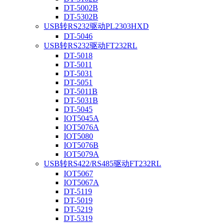
DT-5002B
DT-5302B
USB转RS232驱动PL2303HXD
DT-5046
USB转RS232驱动FT232RL
DT-5018
DT-5011
DT-5031
DT-5051
DT-5011B
DT-5031B
DT-5045
IOT5045A
IOT5076A
IOT5080
IOT5076B
IOT5079A
USB转RS422/RS485驱动FT232RL
IOT5067
IOT5067A
DT-5119
DT-5019
DT-5219
DT-5319