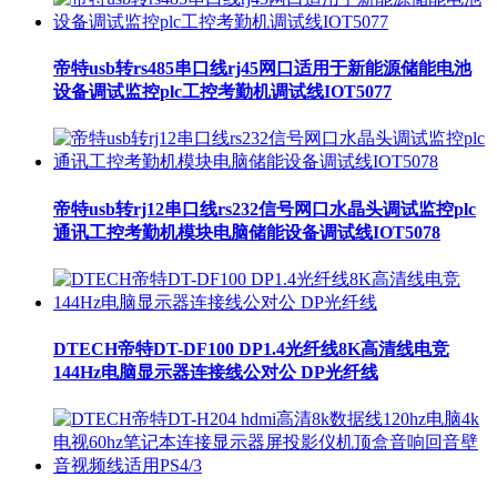
帝特usb转rs485串口线rj45网口适用于新能源储能电池
设备调试监控plc工控考勤机调试线IOT5077
帝特usb转rj12串口线rs232信号网口水晶头调试监控plc
通讯工控考勤机模块电脑储能设备调试线IOT5078
DTECH帝特DT-DF100 DP1.4光纤线8K高清线电竞
144Hz电脑显示器连接线公对公 DP光纤线