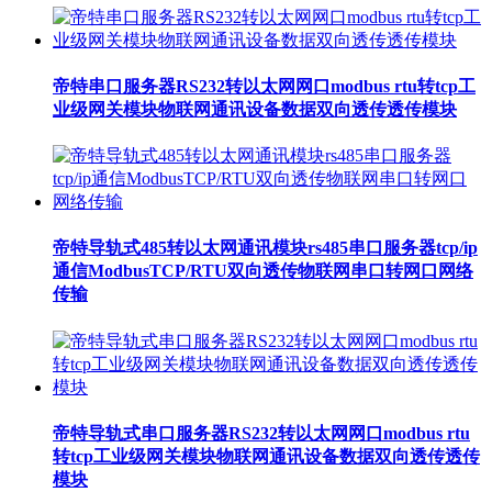
帝特串口服务器RS232转以太网网口modbus rtu转tcp工
业级网关模块物联网通讯设备数据双向透传透传模块
帝特导轨式485转以太网通讯模块rs485串口服务器tcp/ip
通信ModbusTCP/RTU双向透传物联网串口转网口网络
传输
帝特导轨式串口服务器RS232转以太网网口modbus rtu
转tcp工业级网关模块物联网通讯设备数据双向透传透传
模块