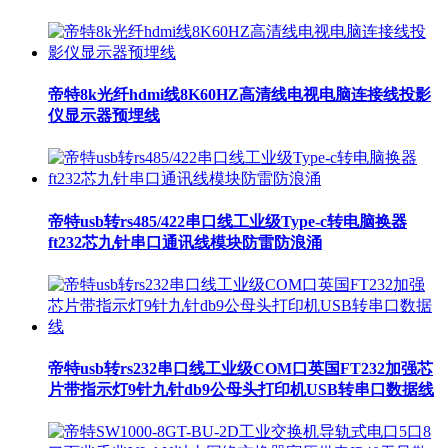
帝特8k光纤hdmi线8K60HZ高清线电视电脑连接线投影
仪显示器预埋线
帝特usb转rs485/422串口线工业级Type-c转电脑换器
ft232芯九针串口通讯线模块防雷防浪涌
帝特usb转rs232串口线工业级COM口英国FT232加强芯
片带指示灯9针九针db9公母头打印机USB转串口数据线