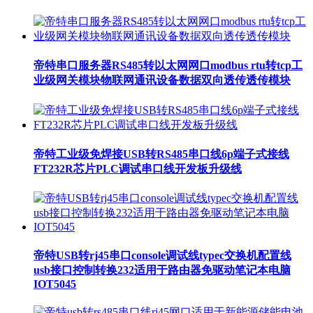
帝特串口服务器RS485转以太网网口modbus rtu转tcp工
业级网关模块物联网通讯设备数据双向透传透传模块
帝特工业级免焊接USB转RS485串口线6p端子式接线
FT232R芯片PLC调试串口线开发板升级线
帝特USB转rj45串口console调试线typec交换机配置线
usb接口控制转换232适用于路由器免驱动笔记本电脑
IOT5045