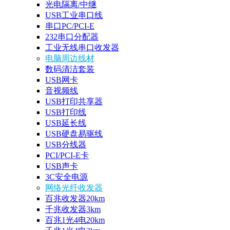
光电隔离/中继
USB工业串口线
串口PC/PCI-E
232串口分配器
工业无线串口收发器
电脑周边线材
数码清洁套装
USB网卡
音视频线
USB打印共享器
USB打印线
USB延长线
USB硬盘易驱线
USB分线器
PCI/PCI-E卡
USB声卡
3C安全电源
网络光纤收发器
百兆收发器20km
千兆收发器3km
百兆1光4电20km