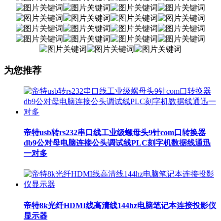
为您推荐
帝特usb转rs232串口线工业级螺母头9针com口转换器
db9公对母电脑连接公头调试线PLC刻字机数据线通迅
一对多
帝特8k光纤HDMI线高清线144hz电脑笔记本连接投影仪
显示器