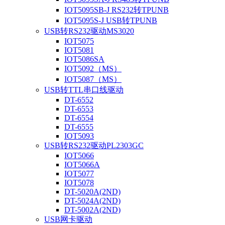
IOT5095SB-J RS232转TPUNB
IOT5095S-J USB转TPUNB
USB转RS232驱动MS3020
IOT5075
IOT5081
IOT5086SA
IOT5092（MS）
IOT5087（MS）
USB转TTL串口线驱动
DT-6552
DT-6553
DT-6554
DT-6555
IOT5093
USB转RS232驱动PL2303GC
IOT5066
IOT5066A
IOT5077
IOT5078
DT-5020A(2ND)
DT-5024A(2ND)
DT-5002A(2ND)
USB网卡驱动