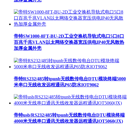
帝特SW1000-8FT-BU-2D工业交换机导轨式电口5口8口
百兆千兆VLAN以太网络交换器宽压供电IP40无风散热
加厚金属外壳
帝特RS232/485转tpunb无线数传电台DTU模块终端5000
米串口无线收发远程通讯P65防水IOT9062
帝特usb/RS232/485转tpunb无线数传电台DTU模块终端
4000米无线串口通讯无线收发器远程通讯IOT5060(JX)