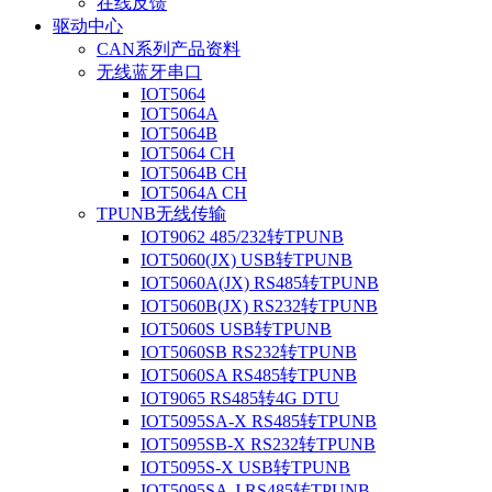
在线反馈
驱动中心
CAN系列产品资料
无线蓝牙串口
IOT5064
IOT5064A
IOT5064B
IOT5064 CH
IOT5064B CH
IOT5064A CH
TPUNB无线传输
IOT9062 485/232转TPUNB
IOT5060(JX) USB转TPUNB
IOT5060A(JX) RS485转TPUNB
IOT5060B(JX) RS232转TPUNB
IOT5060S USB转TPUNB
IOT5060SB RS232转TPUNB
IOT5060SA RS485转TPUNB
IOT9065 RS485转4G DTU
IOT5095SA-X RS485转TPUNB
IOT5095SB-X RS232转TPUNB
IOT5095S-X USB转TPUNB
IOT5095SA-J RS485转TPUNB