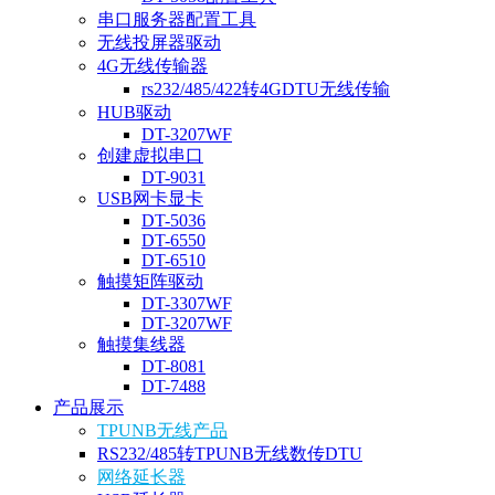
串口服务器配置工具
无线投屏器驱动
4G无线传输器
rs232/485/422转4GDTU无线传输
HUB驱动
DT-3207WF
创建虚拟串口
DT-9031
USB网卡显卡
DT-5036
DT-6550
DT-6510
触摸矩阵驱动
DT-3307WF
DT-3207WF
触摸集线器
DT-8081
DT-7488
产品展示
TPUNB无线产品
RS232/485转TPUNB无线数传DTU
网络延长器