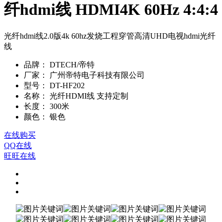
纤hdmi线 HDMI4K 60Hz 4:4:4
光纤hdmi线2.0版4k 60hz发烧工程穿管高清UHD电视hdmi光纤
线
品牌：
DTECH/帝特
厂家：
广州帝特电子科技有限公司
型号：
DT-HF202
名称：
光纤HDMI线 支持定制
长度：
300米
颜色：
银色
在线购买
QQ在线
旺旺在线