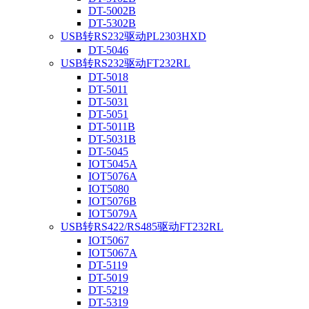
DT-5002B
DT-5302B
USB转RS232驱动PL2303HXD
DT-5046
USB转RS232驱动FT232RL
DT-5018
DT-5011
DT-5031
DT-5051
DT-5011B
DT-5031B
DT-5045
IOT5045A
IOT5076A
IOT5080
IOT5076B
IOT5079A
USB转RS422/RS485驱动FT232RL
IOT5067
IOT5067A
DT-5119
DT-5019
DT-5219
DT-5319