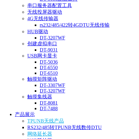
串口服务器配置工具
无线投屏器驱动
4G无线传输器
rs232/485/422转4GDTU无线传输
HUB驱动
DT-3207WF
创建虚拟串口
DT-9031
USB网卡显卡
DT-5036
DT-6550
DT-6510
触摸矩阵驱动
DT-3307WF
DT-3207WF
触摸集线器
DT-8081
DT-7488
产品展示
TPUNB无线产品
RS232/485转TPUNB无线数传DTU
网络延长器