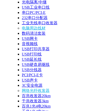
光电隔离/中继
USB工业串口线
串口PC/PCI-E
232串口分配器
工业无线串口收发器
电脑周边线材
数码清洁套装
USB网卡
音视频线
USB打印共享器
USB打印线
USB延长线
USB硬盘易驱线
USB分线器
PCI/PCI-E卡
USB声卡
3C安全电源
网络光纤收发器
百兆收发器20km
千兆收发器3km
百兆1光4电20km