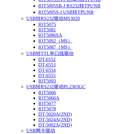
IOT5095SB-J RS232转TPUNB
IOT5095S-J USB转TPUNB
USB转RS232驱动MS3020
IOT5075
IOT5081
IOT5086SA
IOT5092（MS）
IOT5087（MS）
USB转TTL串口线驱动
DT-6552
DT-6553
DT-6554
DT-6555
IOT5093
USB转RS232驱动PL2303GC
IOT5066
IOT5066A
IOT5077
IOT5078
DT-5020A(2ND)
DT-5024A(2ND)
DT-5002A(2ND)
USB网卡驱动