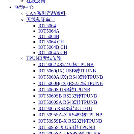
在线反馈
驱动中心
CAN系列产品资料
无线蓝牙串口
IOT5064
IOT5064A
IOT5064B
IOT5064 CH
IOT5064B CH
IOT5064A CH
TPUNB无线传输
IOT9062 485/232转TPUNB
IOT5060(JX) USB转TPUNB
IOT5060A(JX) RS485转TPUNB
IOT5060B(JX) RS232转TPUNB
IOT5060S USB转TPUNB
IOT5060SB RS232转TPUNB
IOT5060SA RS485转TPUNB
IOT9065 RS485转4G DTU
IOT5095SA-X RS485转TPUNB
IOT5095SB-X RS232转TPUNB
IOT5095S-X USB转TPUNB
IOT5095SA-J RS485转TPUNB