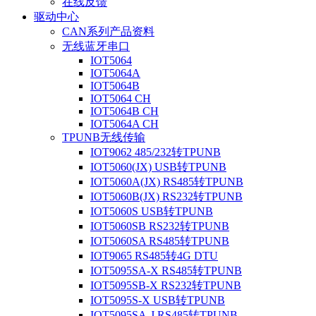
在线反馈
驱动中心
CAN系列产品资料
无线蓝牙串口
IOT5064
IOT5064A
IOT5064B
IOT5064 CH
IOT5064B CH
IOT5064A CH
TPUNB无线传输
IOT9062 485/232转TPUNB
IOT5060(JX) USB转TPUNB
IOT5060A(JX) RS485转TPUNB
IOT5060B(JX) RS232转TPUNB
IOT5060S USB转TPUNB
IOT5060SB RS232转TPUNB
IOT5060SA RS485转TPUNB
IOT9065 RS485转4G DTU
IOT5095SA-X RS485转TPUNB
IOT5095SB-X RS232转TPUNB
IOT5095S-X USB转TPUNB
IOT5095SA-J RS485转TPUNB