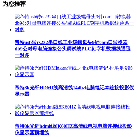
为您推荐
帝特usb转rs232串口线工业级螺母头9针com口转换器
db9公对母电脑连接公头调试线PLC刻字机数据线通迅
一对多
帝特8k光纤HDMI线高清线144hz电脑笔记本连接投影仪
显示器
帝特8k光纤hdmi线8K60HZ高清线电视电脑连接线投影
仪显示器预埋线