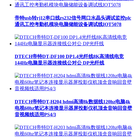
帝特usb转rj12串口线rs232信号网口水晶头调试监控plc
通讯工控考勤机模块电脑储能设备调试线IOT5078
DTECH帝特DT-DF100 DP1.4光纤线8K高清线电竞
144Hz电脑显示器连接线公对公 DP光纤线
DTECH帝特DT-H204 hdmi高清8k数据线120hz电脑4k
电视60hz笔记本连接显示器屏投影仪机顶盒音响回音壁
音视频线适用PS4/3