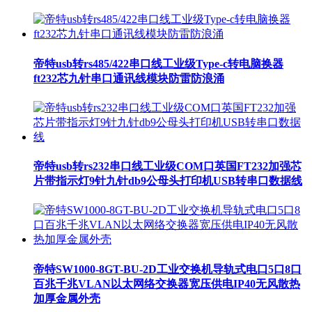
帝特usb转rs485/422串口线工业级Type-c转电脑换器
ft232芯九针串口通讯线模块防雷防浪涌
帝特usb转rs232串口线工业级COM口英国FT232加强芯
片带指示灯9针九针db9公母头打印机USB转串口数据线
帝特SW1000-8GT-BU-2D工业交换机导轨式电口5口8口
百兆千兆VLAN以太网络交换器宽压供电IP40无风散热
加厚金属外壳