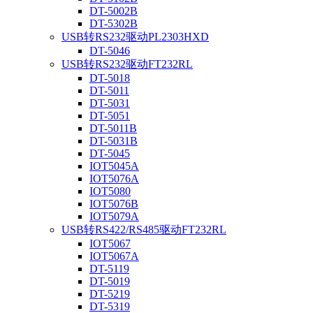
DT-5002B
DT-5302B
USB转RS232驱动PL2303HXD
DT-5046
USB转RS232驱动FT232RL
DT-5018
DT-5011
DT-5031
DT-5051
DT-5011B
DT-5031B
DT-5045
IOT5045A
IOT5076A
IOT5080
IOT5076B
IOT5079A
USB转RS422/RS485驱动FT232RL
IOT5067
IOT5067A
DT-5119
DT-5019
DT-5219
DT-5319