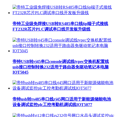
帝特工业级免焊接USB转RS485串口线6p端子式接线
FT232R芯片PLC调试串口线开发板升级线
帝特USB转rj45串口console调试线typec交换机配置线
usb接口控制转换232适用于路由器免驱动笔记本电脑
IOT5045
帝特usb转rs485串口线rj45网口适用于新能源储能电池
设备调试监控plc工控考勤机调试线IOT5077