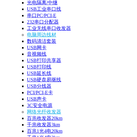
光电隔离/中继
USB工业串口线
串口PC/PCI-E
232串口分配器
工业无线串口收发器
电脑周边线材
数码清洁套装
USB网卡
音视频线
USB打印共享器
USB打印线
USB延长线
USB硬盘易驱线
USB分线器
PCI/PCI-E卡
USB声卡
3C安全电源
网络光纤收发器
百兆收发器20km
千兆收发器3km
百兆1光4电20km