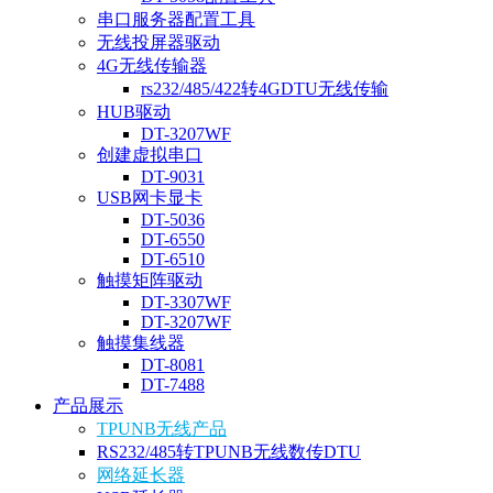
串口服务器配置工具
无线投屏器驱动
4G无线传输器
rs232/485/422转4GDTU无线传输
HUB驱动
DT-3207WF
创建虚拟串口
DT-9031
USB网卡显卡
DT-5036
DT-6550
DT-6510
触摸矩阵驱动
DT-3307WF
DT-3207WF
触摸集线器
DT-8081
DT-7488
产品展示
TPUNB无线产品
RS232/485转TPUNB无线数传DTU
网络延长器