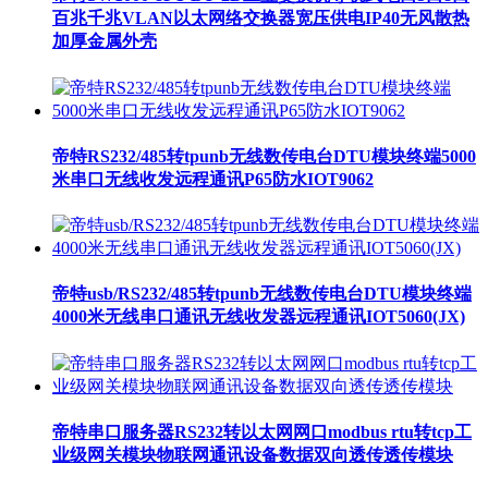
百兆千兆VLAN以太网络交换器宽压供电IP40无风散热
加厚金属外壳
帝特RS232/485转tpunb无线数传电台DTU模块终端5000
米串口无线收发远程通讯P65防水IOT9062
帝特usb/RS232/485转tpunb无线数传电台DTU模块终端
4000米无线串口通讯无线收发器远程通讯IOT5060(JX)
帝特串口服务器RS232转以太网网口modbus rtu转tcp工
业级网关模块物联网通讯设备数据双向透传透传模块