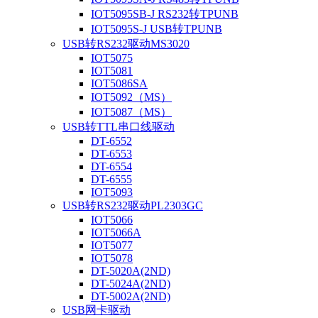
IOT5095SB-J RS232转TPUNB
IOT5095S-J USB转TPUNB
USB转RS232驱动MS3020
IOT5075
IOT5081
IOT5086SA
IOT5092（MS）
IOT5087（MS）
USB转TTL串口线驱动
DT-6552
DT-6553
DT-6554
DT-6555
IOT5093
USB转RS232驱动PL2303GC
IOT5066
IOT5066A
IOT5077
IOT5078
DT-5020A(2ND)
DT-5024A(2ND)
DT-5002A(2ND)
USB网卡驱动