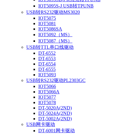
IOT5095S-J USB转TPUNB
USB转RS232驱动MS3020
IOT5075
IOT5081
IOT5086SA
IOT5092（MS）
IOT5087（MS）
USB转TTL串口线驱动
DT-6552
DT-6553
DT-6554
DT-6555
IOT5093
USB转RS232驱动PL2303GC
IOT5066
IOT5066A
IOT5077
IOT5078
DT-5020A(2ND)
DT-5024A(2ND)
DT-5002A(2ND)
USB网卡驱动
DT-6001网卡驱动