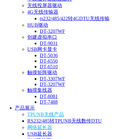
无线投屏器驱动
4G无线传输器
rs232/485/422转4GDTU无线传输
HUB驱动
DT-3207WF
创建虚拟串口
DT-9031
USB网卡显卡
DT-5036
DT-6550
DT-6510
触摸矩阵驱动
DT-3307WF
DT-3207WF
触摸集线器
DT-8081
DT-7488
产品展示
TPUNB无线产品
RS232/485转TPUNB无线数传DTU
网络延长器
USB延长器