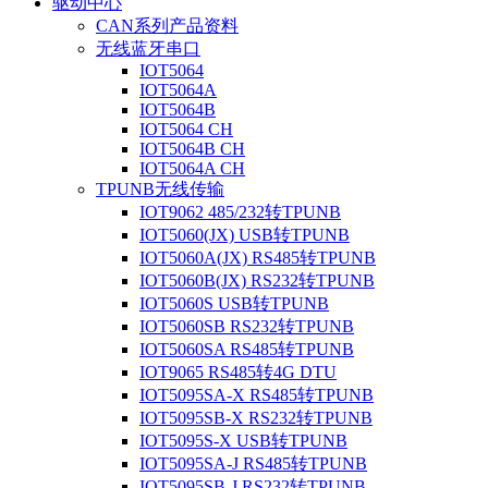
驱动中心
CAN系列产品资料
无线蓝牙串口
IOT5064
IOT5064A
IOT5064B
IOT5064 CH
IOT5064B CH
IOT5064A CH
TPUNB无线传输
IOT9062 485/232转TPUNB
IOT5060(JX) USB转TPUNB
IOT5060A(JX) RS485转TPUNB
IOT5060B(JX) RS232转TPUNB
IOT5060S USB转TPUNB
IOT5060SB RS232转TPUNB
IOT5060SA RS485转TPUNB
IOT9065 RS485转4G DTU
IOT5095SA-X RS485转TPUNB
IOT5095SB-X RS232转TPUNB
IOT5095S-X USB转TPUNB
IOT5095SA-J RS485转TPUNB
IOT5095SB-J RS232转TPUNB