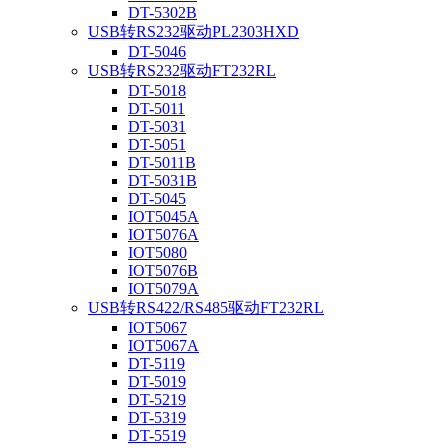
DT-5302B
USB转RS232驱动PL2303HXD
DT-5046
USB转RS232驱动FT232RL
DT-5018
DT-5011
DT-5031
DT-5051
DT-5011B
DT-5031B
DT-5045
IOT5045A
IOT5076A
IOT5080
IOT5076B
IOT5079A
USB转RS422/RS485驱动FT232RL
IOT5067
IOT5067A
DT-5119
DT-5019
DT-5219
DT-5319
DT-5519