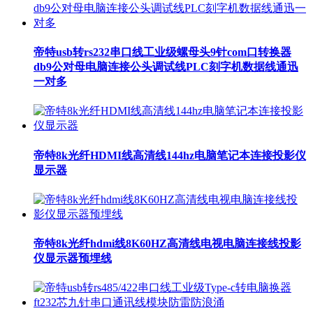
帝特usb转rs232串口线工业级螺母头9针com口转换器
db9公对母电脑连接公头调试线PLC刻字机数据线通迅
一对多
帝特8k光纤HDMI线高清线144hz电脑笔记本连接投影仪
显示器
帝特8k光纤hdmi线8K60HZ高清线电视电脑连接线投影
仪显示器预埋线