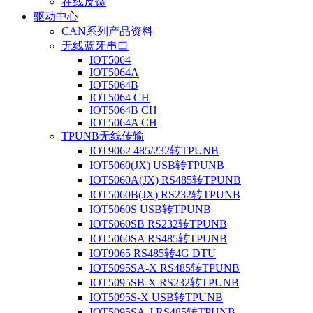
在线反馈
驱动中心
CAN系列产品资料
无线蓝牙串口
IOT5064
IOT5064A
IOT5064B
IOT5064 CH
IOT5064B CH
IOT5064A CH
TPUNB无线传输
IOT9062 485/232转TPUNB
IOT5060(JX) USB转TPUNB
IOT5060A(JX) RS485转TPUNB
IOT5060B(JX) RS232转TPUNB
IOT5060S USB转TPUNB
IOT5060SB RS232转TPUNB
IOT5060SA RS485转TPUNB
IOT9065 RS485转4G DTU
IOT5095SA-X RS485转TPUNB
IOT5095SB-X RS232转TPUNB
IOT5095S-X USB转TPUNB
IOT5095SA-J RS485转TPUNB