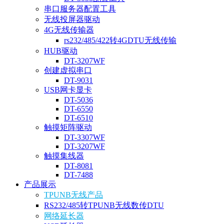
串口服务器配置工具
无线投屏器驱动
4G无线传输器
rs232/485/422转4GDTU无线传输
HUB驱动
DT-3207WF
创建虚拟串口
DT-9031
USB网卡显卡
DT-5036
DT-6550
DT-6510
触摸矩阵驱动
DT-3307WF
DT-3207WF
触摸集线器
DT-8081
DT-7488
产品展示
TPUNB无线产品
RS232/485转TPUNB无线数传DTU
网络延长器