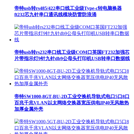
帝特usb转rs485/422串口线工业级Type-c转电脑换器
ft232芯九针串口通讯线模块防雷防浪涌
帝特usb转rs232串口线工业级COM口英国FT232加强芯
片带指示灯9针九针db9公母头打印机USB转串口数据线
帝特SW1000-8GT-BU-2D工业交换机导轨式电口5口8口
百兆千兆VLAN以太网络交换器宽压供电IP40无风散热
加厚金属外壳