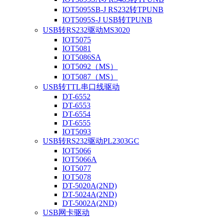
IOT5095SB-J RS232转TPUNB
IOT5095S-J USB转TPUNB
USB转RS232驱动MS3020
IOT5075
IOT5081
IOT5086SA
IOT5092（MS）
IOT5087（MS）
USB转TTL串口线驱动
DT-6552
DT-6553
DT-6554
DT-6555
IOT5093
USB转RS232驱动PL2303GC
IOT5066
IOT5066A
IOT5077
IOT5078
DT-5020A(2ND)
DT-5024A(2ND)
DT-5002A(2ND)
USB网卡驱动