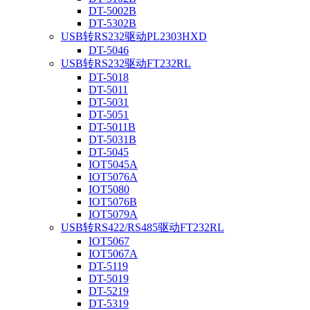
DT-5002B
DT-5302B
USB转RS232驱动PL2303HXD
DT-5046
USB转RS232驱动FT232RL
DT-5018
DT-5011
DT-5031
DT-5051
DT-5011B
DT-5031B
DT-5045
IOT5045A
IOT5076A
IOT5080
IOT5076B
IOT5079A
USB转RS422/RS485驱动FT232RL
IOT5067
IOT5067A
DT-5119
DT-5019
DT-5219
DT-5319