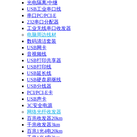
光电隔离/中继
USB工业串口线
串口PC/PCI-E
232串口分配器
工业无线串口收发器
电脑周边线材
数码清洁套装
USB网卡
音视频线
USB打印共享器
USB打印线
USB延长线
USB硬盘易驱线
USB分线器
PCI/PCI-E卡
USB声卡
3C安全电源
网络光纤收发器
百兆收发器20km
千兆收发器3km
百兆1光4电20km