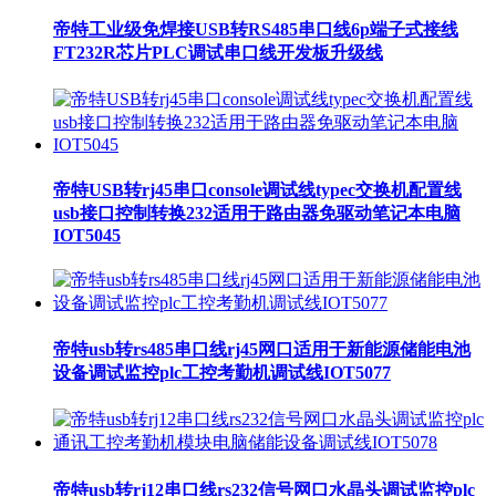
帝特工业级免焊接USB转RS485串口线6p端子式接线
FT232R芯片PLC调试串口线开发板升级线
帝特USB转rj45串口console调试线typec交换机配置线
usb接口控制转换232适用于路由器免驱动笔记本电脑
IOT5045
帝特usb转rs485串口线rj45网口适用于新能源储能电池
设备调试监控plc工控考勤机调试线IOT5077
帝特usb转rj12串口线rs232信号网口水晶头调试监控plc