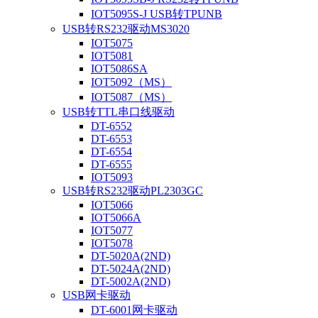
IOT5095S-J USB转TPUNB
USB转RS232驱动MS3020
IOT5075
IOT5081
IOT5086SA
IOT5092（MS）
IOT5087（MS）
USB转TTL串口线驱动
DT-6552
DT-6553
DT-6554
DT-6555
IOT5093
USB转RS232驱动PL2303GC
IOT5066
IOT5066A
IOT5077
IOT5078
DT-5020A(2ND)
DT-5024A(2ND)
DT-5002A(2ND)
USB网卡驱动
DT-6001网卡驱动