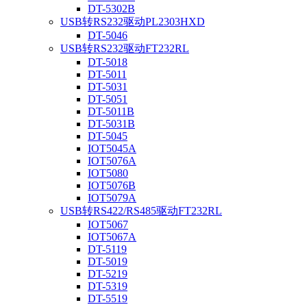
DT-5302B
USB转RS232驱动PL2303HXD
DT-5046
USB转RS232驱动FT232RL
DT-5018
DT-5011
DT-5031
DT-5051
DT-5011B
DT-5031B
DT-5045
IOT5045A
IOT5076A
IOT5080
IOT5076B
IOT5079A
USB转RS422/RS485驱动FT232RL
IOT5067
IOT5067A
DT-5119
DT-5019
DT-5219
DT-5319
DT-5519