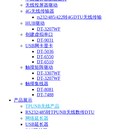
无线投屏器驱动
4G无线传输器
rs232/485/422转4GDTU无线传输
HUB驱动
DT-3207WF
创建虚拟串口
DT-9031
USB网卡显卡
DT-5036
DT-6550
DT-6510
触摸矩阵驱动
DT-3307WF
DT-3207WF
触摸集线器
DT-8081
DT-7488
产品展示
TPUNB无线产品
RS232/485转TPUNB无线数传DTU
网络延长器
USB延长器