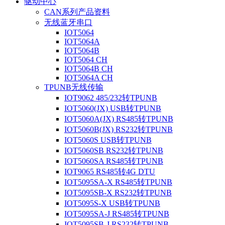
驱动中心
CAN系列产品资料
无线蓝牙串口
IOT5064
IOT5064A
IOT5064B
IOT5064 CH
IOT5064B CH
IOT5064A CH
TPUNB无线传输
IOT9062 485/232转TPUNB
IOT5060(JX) USB转TPUNB
IOT5060A(JX) RS485转TPUNB
IOT5060B(JX) RS232转TPUNB
IOT5060S USB转TPUNB
IOT5060SB RS232转TPUNB
IOT5060SA RS485转TPUNB
IOT9065 RS485转4G DTU
IOT5095SA-X RS485转TPUNB
IOT5095SB-X RS232转TPUNB
IOT5095S-X USB转TPUNB
IOT5095SA-J RS485转TPUNB
IOT5095SB-J RS232转TPUNB