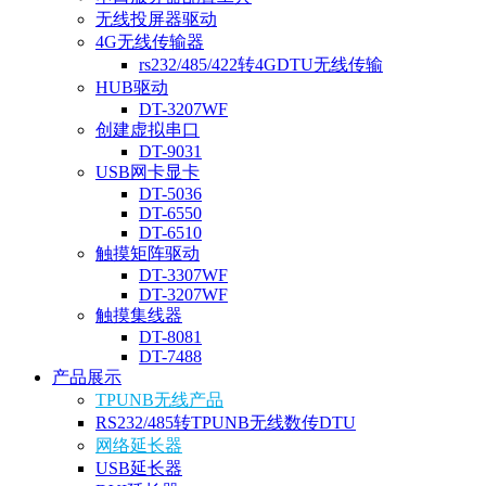
无线投屏器驱动
4G无线传输器
rs232/485/422转4GDTU无线传输
HUB驱动
DT-3207WF
创建虚拟串口
DT-9031
USB网卡显卡
DT-5036
DT-6550
DT-6510
触摸矩阵驱动
DT-3307WF
DT-3207WF
触摸集线器
DT-8081
DT-7488
产品展示
TPUNB无线产品
RS232/485转TPUNB无线数传DTU
网络延长器
USB延长器