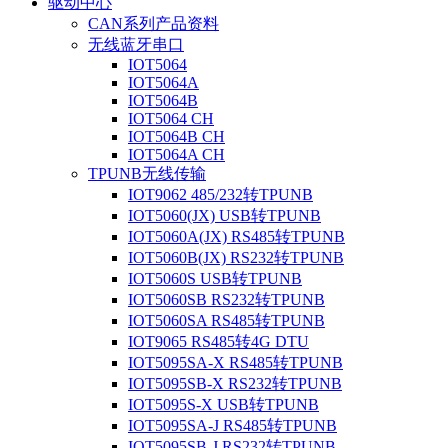
驱动中心
CAN系列产品资料
无线蓝牙串口
IOT5064
IOT5064A
IOT5064B
IOT5064 CH
IOT5064B CH
IOT5064A CH
TPUNB无线传输
IOT9062 485/232转TPUNB
IOT5060(JX) USB转TPUNB
IOT5060A(JX) RS485转TPUNB
IOT5060B(JX) RS232转TPUNB
IOT5060S USB转TPUNB
IOT5060SB RS232转TPUNB
IOT5060SA RS485转TPUNB
IOT9065 RS485转4G DTU
IOT5095SA-X RS485转TPUNB
IOT5095SB-X RS232转TPUNB
IOT5095S-X USB转TPUNB
IOT5095SA-J RS485转TPUNB
IOT5095SB-J RS232转TPUNB