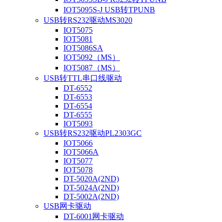
IOT5095S-J USB转TPUNB
USB转RS232驱动MS3020
IOT5075
IOT5081
IOT5086SA
IOT5092（MS）
IOT5087（MS）
USB转TTL串口线驱动
DT-6552
DT-6553
DT-6554
DT-6555
IOT5093
USB转RS232驱动PL2303GC
IOT5066
IOT5066A
IOT5077
IOT5078
DT-5020A(2ND)
DT-5024A(2ND)
DT-5002A(2ND)
USB网卡驱动
DT-6001网卡驱动