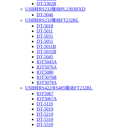
DT-5302B
USB转RS232驱动PL2303HXD
DT-5046
USB转RS232驱动FT232RL
DT-5018
DT-5011
DT-5031
DT-5051
DT-5011B
DT-5031B
DT-5045
IOT5045A
IOT5076A
IOT5080
IOT5076B
IOT5079A
USB转RS422/RS485驱动FT232RL
IOT5067
IOT5067A
DT-5119
DT-5019
DT-5219
DT-5319
DT-5519