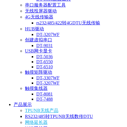
串口服务器配置工具
无线投屏器驱动
4G无线传输器
rs232/485/422转4GDTU无线传输
HUB驱动
DT-3207WF
创建虚拟串口
DT-9031
USB网卡显卡
DT-5036
DT-6550
DT-6510
触摸矩阵驱动
DT-3307WF
DT-3207WF
触摸集线器
DT-8081
DT-7488
产品展示
TPUNB无线产品
RS232/485转TPUNB无线数传DTU
网络延长器