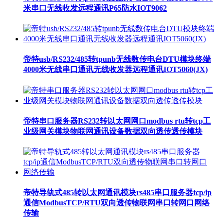
米串口无线收发远程通讯P65防水IOT9062
帝特usb/RS232/485转tpunb无线数传电台DTU模块终端
4000米无线串口通讯无线收发器远程通讯IOT5060(JX)
帝特串口服务器RS232转以太网网口modbus rtu转tcp工
业级网关模块物联网通讯设备数据双向透传透传模块
帝特导轨式485转以太网通讯模块rs485串口服务器tcp/ip
通信ModbusTCP/RTU双向透传物联网串口转网口网络
传输