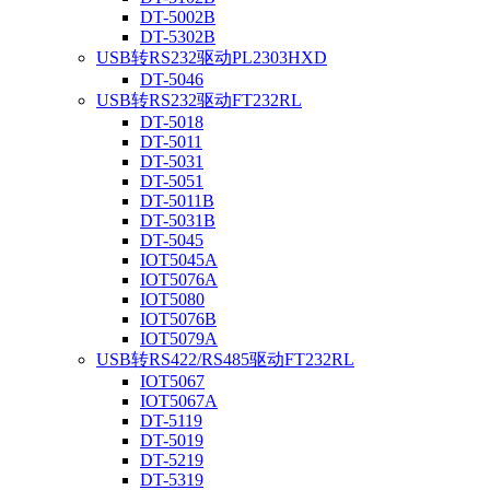
DT-5002B
DT-5302B
USB转RS232驱动PL2303HXD
DT-5046
USB转RS232驱动FT232RL
DT-5018
DT-5011
DT-5031
DT-5051
DT-5011B
DT-5031B
DT-5045
IOT5045A
IOT5076A
IOT5080
IOT5076B
IOT5079A
USB转RS422/RS485驱动FT232RL
IOT5067
IOT5067A
DT-5119
DT-5019
DT-5219
DT-5319