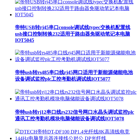
帝特USB转rj45串口console调试线typec交换机配置线
usb接口控制转换232适用于路由器免驱动笔记本电脑
IOT5045
帝特usb转rs485串口线rj45网口适用于新能源储能电池
设备调试监控plc工控考勤机调试线IOT5077
帝特usb转rj12串口线rs232信号网口水晶头调试监控plc
通讯工控考勤机模块电脑储能设备调试线IOT5078