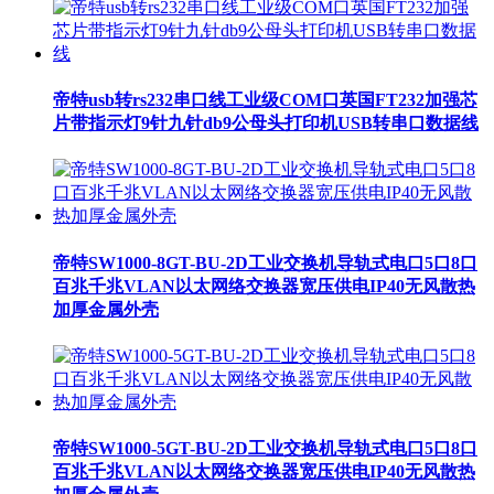
帝特usb转rs232串口线工业级COM口英国FT232加强芯
片带指示灯9针九针db9公母头打印机USB转串口数据线
帝特SW1000-8GT-BU-2D工业交换机导轨式电口5口8口
百兆千兆VLAN以太网络交换器宽压供电IP40无风散热
加厚金属外壳
帝特SW1000-5GT-BU-2D工业交换机导轨式电口5口8口
百兆千兆VLAN以太网络交换器宽压供电IP40无风散热