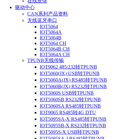
在线反馈
驱动中心
CAN系列产品资料
无线蓝牙串口
IOT5064
IOT5064A
IOT5064B
IOT5064 CH
IOT5064B CH
IOT5064A CH
TPUNB无线传输
IOT9062 485/232转TPUNB
IOT5060(JX) USB转TPUNB
IOT5060A(JX) RS485转TPUNB
IOT5060B(JX) RS232转TPUNB
IOT5060S USB转TPUNB
IOT5060SB RS232转TPUNB
IOT5060SA RS485转TPUNB
IOT9065 RS485转4G DTU
IOT5095SA-X RS485转TPUNB
IOT5095SB-X RS232转TPUNB
IOT5095S-X USB转TPUNB
IOT5095SA-J RS485转TPUNB