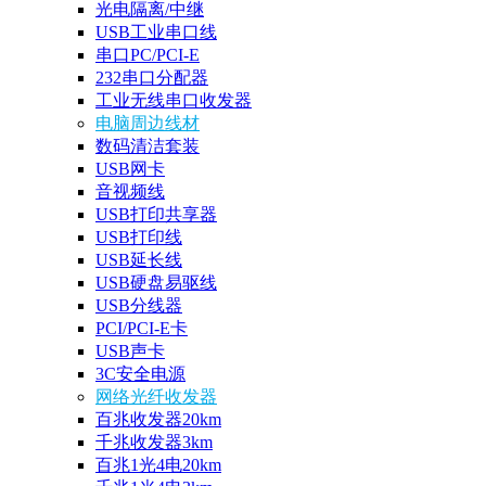
光电隔离/中继
USB工业串口线
串口PC/PCI-E
232串口分配器
工业无线串口收发器
电脑周边线材
数码清洁套装
USB网卡
音视频线
USB打印共享器
USB打印线
USB延长线
USB硬盘易驱线
USB分线器
PCI/PCI-E卡
USB声卡
3C安全电源
网络光纤收发器
百兆收发器20km
千兆收发器3km
百兆1光4电20km