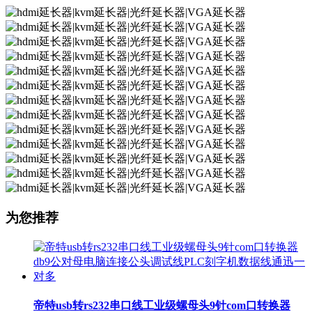
为您推荐
帝特usb转rs232串口线工业级螺母头9针com口转换器