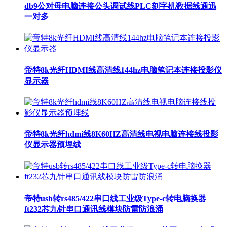
db9公对母电脑连接公头调试线PLC刻字机数据线通迅
一对多
帝特8k光纤HDMI线高清线144hz电脑笔记本连接投影仪
显示器
帝特8k光纤hdmi线8K60HZ高清线电视电脑连接线投影
仪显示器预埋线
帝特usb转rs485/422串口线工业级Type-c转电脑换器
ft232芯九针串口通讯线模块防雷防浪涌