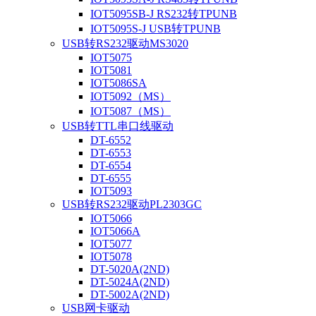
IOT5095SB-J RS232转TPUNB
IOT5095S-J USB转TPUNB
USB转RS232驱动MS3020
IOT5075
IOT5081
IOT5086SA
IOT5092（MS）
IOT5087（MS）
USB转TTL串口线驱动
DT-6552
DT-6553
DT-6554
DT-6555
IOT5093
USB转RS232驱动PL2303GC
IOT5066
IOT5066A
IOT5077
IOT5078
DT-5020A(2ND)
DT-5024A(2ND)
DT-5002A(2ND)
USB网卡驱动