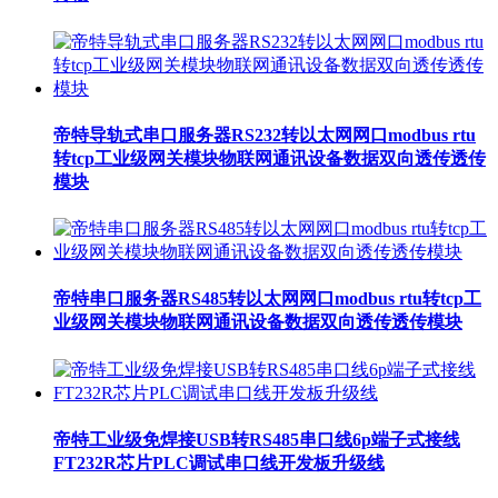
帝特导轨式串口服务器RS232转以太网网口modbus rtu
转tcp工业级网关模块物联网通讯设备数据双向透传透传
模块
帝特串口服务器RS485转以太网网口modbus rtu转tcp工
业级网关模块物联网通讯设备数据双向透传透传模块
帝特工业级免焊接USB转RS485串口线6p端子式接线
FT232R芯片PLC调试串口线开发板升级线