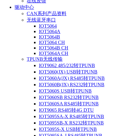
在线反馈
驱动中心
CAN系列产品资料
无线蓝牙串口
IOT5064
IOT5064A
IOT5064B
IOT5064 CH
IOT5064B CH
IOT5064A CH
TPUNB无线传输
IOT9062 485/232转TPUNB
IOT5060(JX) USB转TPUNB
IOT5060A(JX) RS485转TPUNB
IOT5060B(JX) RS232转TPUNB
IOT5060S USB转TPUNB
IOT5060SB RS232转TPUNB
IOT5060SA RS485转TPUNB
IOT9065 RS485转4G DTU
IOT5095SA-X RS485转TPUNB
IOT5095SB-X RS232转TPUNB
IOT5095S-X USB转TPUNB
IOT5095SA-J RS485转TPUNB