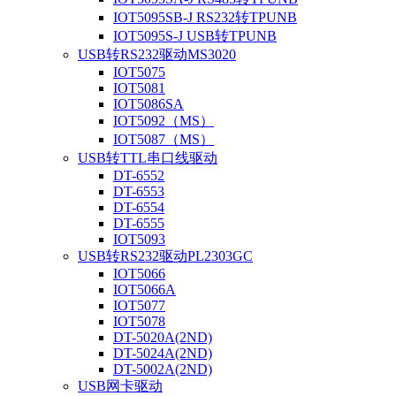
IOT5095SB-J RS232转TPUNB
IOT5095S-J USB转TPUNB
USB转RS232驱动MS3020
IOT5075
IOT5081
IOT5086SA
IOT5092（MS）
IOT5087（MS）
USB转TTL串口线驱动
DT-6552
DT-6553
DT-6554
DT-6555
IOT5093
USB转RS232驱动PL2303GC
IOT5066
IOT5066A
IOT5077
IOT5078
DT-5020A(2ND)
DT-5024A(2ND)
DT-5002A(2ND)
USB网卡驱动