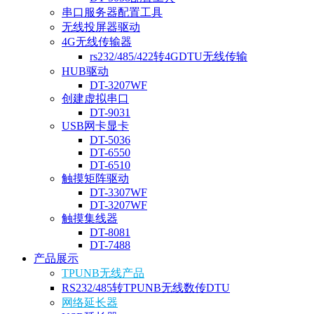
串口服务器配置工具
无线投屏器驱动
4G无线传输器
rs232/485/422转4GDTU无线传输
HUB驱动
DT-3207WF
创建虚拟串口
DT-9031
USB网卡显卡
DT-5036
DT-6550
DT-6510
触摸矩阵驱动
DT-3307WF
DT-3207WF
触摸集线器
DT-8081
DT-7488
产品展示
TPUNB无线产品
RS232/485转TPUNB无线数传DTU
网络延长器