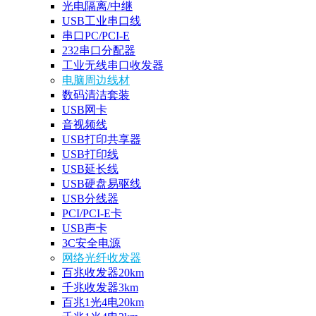
光电隔离/中继
USB工业串口线
串口PC/PCI-E
232串口分配器
工业无线串口收发器
电脑周边线材
数码清洁套装
USB网卡
音视频线
USB打印共享器
USB打印线
USB延长线
USB硬盘易驱线
USB分线器
PCI/PCI-E卡
USB声卡
3C安全电源
网络光纤收发器
百兆收发器20km
千兆收发器3km
百兆1光4电20km