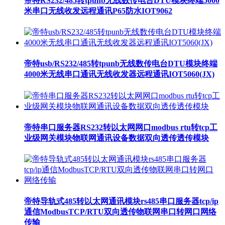
帝特RS232/485转tpunb无线数传电台DTU模块终端5000
米串口无线收发远程通讯P65防水IOT9062
帝特usb/RS232/485转tpunb无线数传电台DTU模块终端
4000米无线串口通讯无线收发器远程通讯IOT5060(JX)
帝特串口服务器RS232转以太网网口modbus rtu转tcp工
业级网关模块物联网通讯设备数据双向透传透传模块
帝特导轨式485转以太网通讯模块rs485串口服务器tcp/ip
通信ModbusTCP/RTU双向透传物联网串口转网口网络
传输