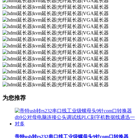
为您推荐
帝特usb转rs232串口线工业级螺母头9针com口转换器