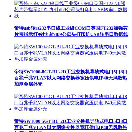
帝特usb转rs232串口线工业级COM口英国FT232加强芯
片带指示灯9针九针db9公母头打印机USB转串口数据线
帝特SW1000-8GT-BU-2D工业交换机导轨式电口5口8口
百兆千兆VLAN以太网络交换器宽压供电IP40无风散热
加厚金属外壳
帝特SW1000-5GT-BU-2D工业交换机导轨式电口5口8口
百兆千兆VLAN以太网络交换器宽压供电IP40无风散热