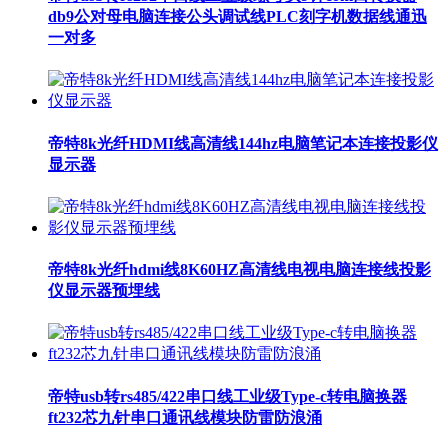
db9公对母电脑连接公头调试线PLC刻字机数据线通迅
一对多
帝特8k光纤HDMI线高清线144hz电脑笔记本连接投影仪
显示器
帝特8k光纤hdmi线8K60HZ高清线电视电脑连接线投影
仪显示器预埋线
帝特usb转rs485/422串口线工业级Type-c转电脑换器
ft232芯九针串口通讯线模块防雷防浪涌