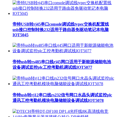
帝特USB转rj45串口console调试线typec交换机配置线
usb接口控制转换232适用于路由器免驱动笔记本电脑
IOT5045
帝特usb转rs485串口线rj45网口适用于新能源储能电池
设备调试监控plc工控考勤机调试线IOT5077
帝特usb转rj12串口线rs232信号网口水晶头调试监控plc
通讯工控考勤机模块电脑储能设备调试线IOT5078