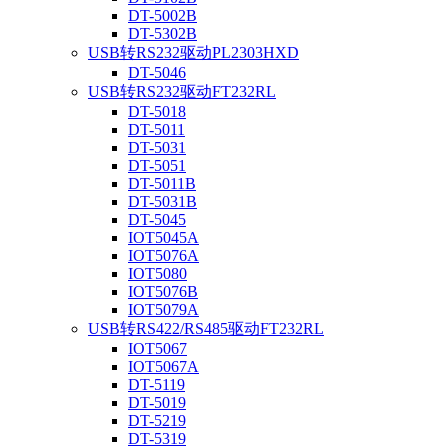
DT-5002B
DT-5302B
USB转RS232驱动PL2303HXD
DT-5046
USB转RS232驱动FT232RL
DT-5018
DT-5011
DT-5031
DT-5051
DT-5011B
DT-5031B
DT-5045
IOT5045A
IOT5076A
IOT5080
IOT5076B
IOT5079A
USB转RS422/RS485驱动FT232RL
IOT5067
IOT5067A
DT-5119
DT-5019
DT-5219
DT-5319