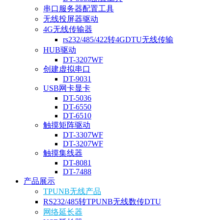
串口服务器配置工具
无线投屏器驱动
4G无线传输器
rs232/485/422转4GDTU无线传输
HUB驱动
DT-3207WF
创建虚拟串口
DT-9031
USB网卡显卡
DT-5036
DT-6550
DT-6510
触摸矩阵驱动
DT-3307WF
DT-3207WF
触摸集线器
DT-8081
DT-7488
产品展示
TPUNB无线产品
RS232/485转TPUNB无线数传DTU
网络延长器