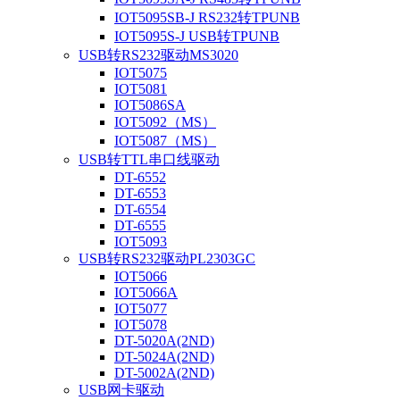
IOT5095SB-J RS232转TPUNB
IOT5095S-J USB转TPUNB
USB转RS232驱动MS3020
IOT5075
IOT5081
IOT5086SA
IOT5092（MS）
IOT5087（MS）
USB转TTL串口线驱动
DT-6552
DT-6553
DT-6554
DT-6555
IOT5093
USB转RS232驱动PL2303GC
IOT5066
IOT5066A
IOT5077
IOT5078
DT-5020A(2ND)
DT-5024A(2ND)
DT-5002A(2ND)
USB网卡驱动