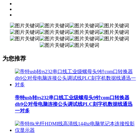
为您推荐
帝特usb转rs232串口线工业级螺母头9针com口转换器
db9公对母电脑连接公头调试线PLC刻字机数据线通迅
一对多