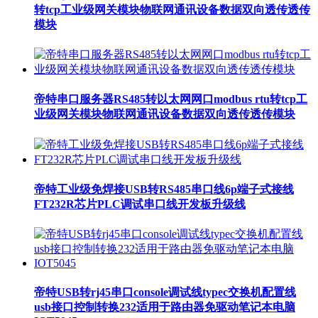
转tcp工业级网关模块物联网通讯设备数据双向透传透传
模块
帝特串口服务器RS485转以太网网口modbus rtu转tcp工
业级网关模块物联网通讯设备数据双向透传透传模块
帝特工业级免焊接USB转RS485串口线6p端子式接线
FT232R芯片PLC调试串口线开发板升级线
帝特USB转rj45串口console调试线typec交换机配置线
usb接口控制转换232适用于路由器免驱动笔记本电脑