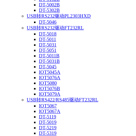
DT-5002B
DT-5302B
USB转RS232驱动PL2303HXD
DT-5046
USB转RS232驱动FT232RL
DT-5018
DT-5011
DT-5031
DT-5051
DT-5011B
DT-5031B
DT-5045
IOT5045A
IOT5076A
IOT5080
IOT5076B
IOT5079A
USB转RS422/RS485驱动FT232RL
IOT5067
IOT5067A
DT-5119
DT-5019
DT-5219
DT-5319