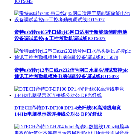
IOT5045
帝特usb转rs485串口线rj45网口适用于新能源储能电池
设备调试监控plc工控考勤机调试线IOT5077
帝特usb转rj12串口线rs232信号网口水晶头调试监控plc
通讯工控考勤机模块电脑储能设备调试线IOT5078
DTECH帝特DT-DF100 DP1.4光纤线8K高清线电竞
144Hz电脑显示器连接线公对公 DP光纤线