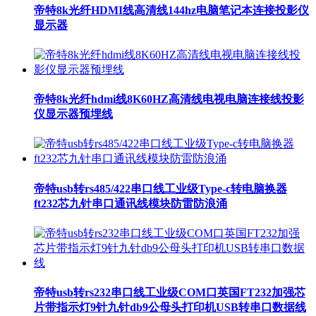
帝特8k光纤HDMI线高清线144hz电脑笔记本连接投影仪
显示器
帝特8k光纤hdmi线8K60HZ高清线电视电脑连接线投影
仪显示器预埋线
帝特usb转rs485/422串口线工业级Type-c转电脑换器
ft232芯九针串口通讯线模块防雷防浪涌
帝特usb转rs232串口线工业级COM口英国FT232加强芯
片带指示灯9针九针db9公母头打印机USB转串口数据线