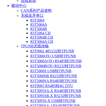
在线反馈
驱动中心
CAN系列产品资料
无线蓝牙串口
IOT5064
IOT5064A
IOT5064B
IOT5064 CH
IOT5064B CH
IOT5064A CH
TPUNB无线传输
IOT9062 485/232转TPUNB
IOT5060(JX) USB转TPUNB
IOT5060A(JX) RS485转TPUNB
IOT5060B(JX) RS232转TPUNB
IOT5060S USB转TPUNB
IOT5060SB RS232转TPUNB
IOT5060SA RS485转TPUNB
IOT9065 RS485转4G DTU
IOT5095SA-X RS485转TPUNB
IOT5095SB-X RS232转TPUNB
IOT5095S-X USB转TPUNB
IOT5095SA-J RS485转TPUNB