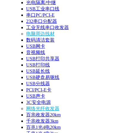
光电隔离/中继
USB工业串口线
串口PC/PCI-E
232串口分配器
工业无线串口收发器
电脑周边线材
数码清洁套装
USB网卡
音视频线
USB打印共享器
USB打印线
USB延长线
USB硬盘易驱线
USB分线器
PCI/PCI-E卡
USB声卡
3C安全电源
网络光纤收发器
百兆收发器20km
千兆收发器3km
百兆1光4电20km