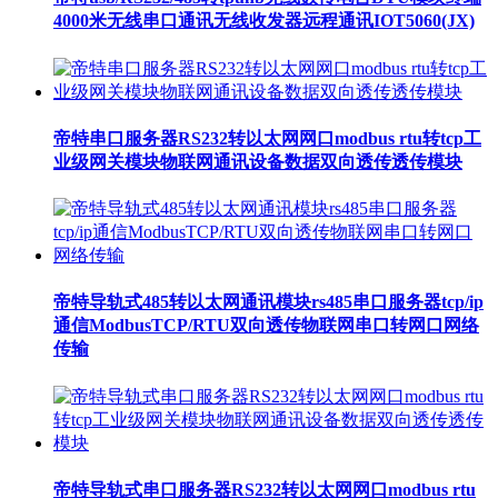
4000米无线串口通讯无线收发器远程通讯IOT5060(JX)
帝特串口服务器RS232转以太网网口modbus rtu转tcp工
业级网关模块物联网通讯设备数据双向透传透传模块
帝特导轨式485转以太网通讯模块rs485串口服务器tcp/ip
通信ModbusTCP/RTU双向透传物联网串口转网口网络
传输
帝特导轨式串口服务器RS232转以太网网口modbus rtu