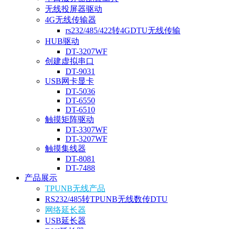
无线投屏器驱动
4G无线传输器
rs232/485/422转4GDTU无线传输
HUB驱动
DT-3207WF
创建虚拟串口
DT-9031
USB网卡显卡
DT-5036
DT-6550
DT-6510
触摸矩阵驱动
DT-3307WF
DT-3207WF
触摸集线器
DT-8081
DT-7488
产品展示
TPUNB无线产品
RS232/485转TPUNB无线数传DTU
网络延长器
USB延长器