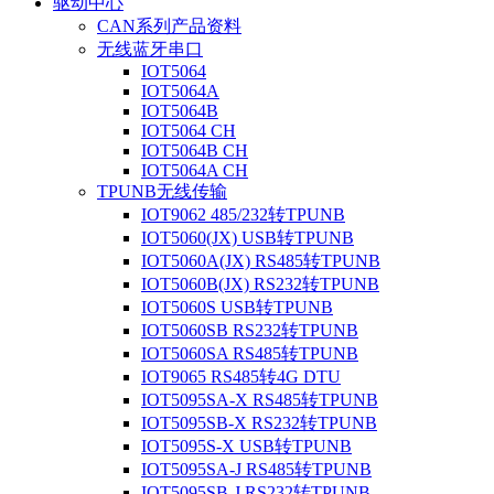
驱动中心
CAN系列产品资料
无线蓝牙串口
IOT5064
IOT5064A
IOT5064B
IOT5064 CH
IOT5064B CH
IOT5064A CH
TPUNB无线传输
IOT9062 485/232转TPUNB
IOT5060(JX) USB转TPUNB
IOT5060A(JX) RS485转TPUNB
IOT5060B(JX) RS232转TPUNB
IOT5060S USB转TPUNB
IOT5060SB RS232转TPUNB
IOT5060SA RS485转TPUNB
IOT9065 RS485转4G DTU
IOT5095SA-X RS485转TPUNB
IOT5095SB-X RS232转TPUNB
IOT5095S-X USB转TPUNB
IOT5095SA-J RS485转TPUNB
IOT5095SB-J RS232转TPUNB