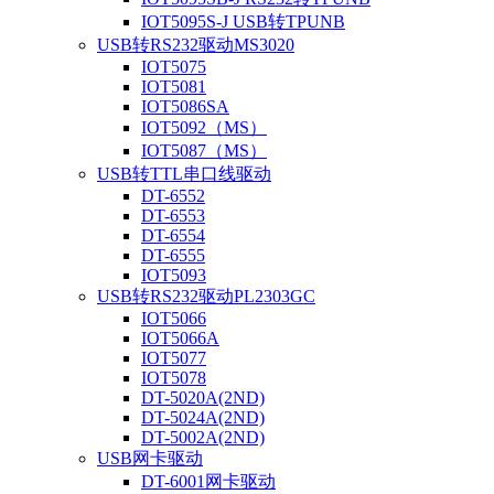
IOT5095S-J USB转TPUNB
USB转RS232驱动MS3020
IOT5075
IOT5081
IOT5086SA
IOT5092（MS）
IOT5087（MS）
USB转TTL串口线驱动
DT-6552
DT-6553
DT-6554
DT-6555
IOT5093
USB转RS232驱动PL2303GC
IOT5066
IOT5066A
IOT5077
IOT5078
DT-5020A(2ND)
DT-5024A(2ND)
DT-5002A(2ND)
USB网卡驱动
DT-6001网卡驱动