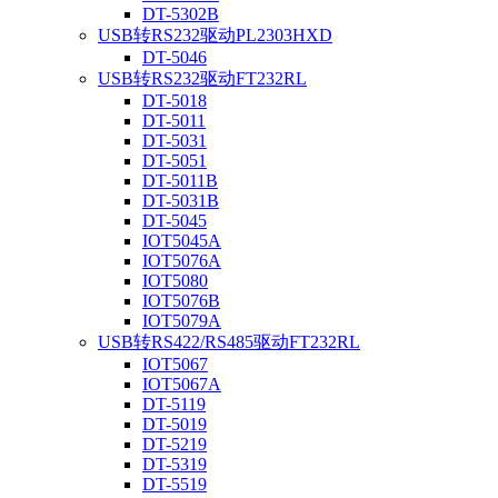
DT-5302B
USB转RS232驱动PL2303HXD
DT-5046
USB转RS232驱动FT232RL
DT-5018
DT-5011
DT-5031
DT-5051
DT-5011B
DT-5031B
DT-5045
IOT5045A
IOT5076A
IOT5080
IOT5076B
IOT5079A
USB转RS422/RS485驱动FT232RL
IOT5067
IOT5067A
DT-5119
DT-5019
DT-5219
DT-5319
DT-5519