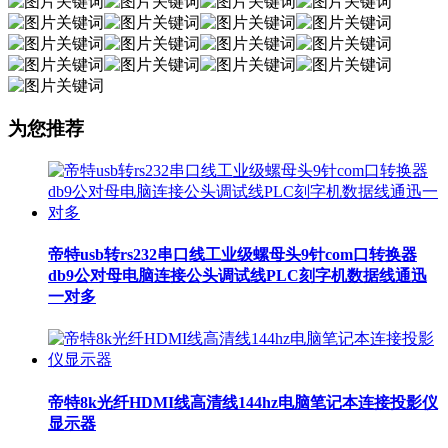
为您推荐
帝特usb转rs232串口线工业级螺母头9针com口转换器
db9公对母电脑连接公头调试线PLC刻字机数据线通迅
一对多
帝特8k光纤HDMI线高清线144hz电脑笔记本连接投影仪
显示器