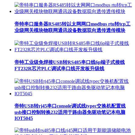
帝特串口服务器RS485转以太网网口modbus rtu转tcp工
业级网关模块物联网通讯设备数据双向透传透传模块
帝特工业级免焊接USB转RS485串口线6p端子式接线
FT232R芯片PLC调试串口线开发板升级线
帝特USB转rj45串口console调试线typec交换机配置线
usb接口控制转换232适用于路由器免驱动笔记本电脑
IOT5045