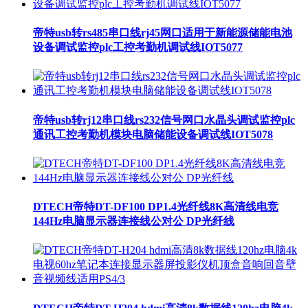
帝特usb转rs485串口线rj45网口适用于新能源储能电池
设备调试监控plc工控考勤机调试线IOT5077
帝特usb转rj12串口线rs232信号网口水晶头调试监控plc
通讯工控考勤机模块电脑储能设备调试线IOT5078
DTECH帝特DT-DF100 DP1.4光纤线8K高清线电竞
144Hz电脑显示器连接线公对公 DP光纤线