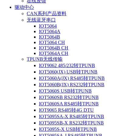
在线反馈
驱动中心
CAN系列产品资料
无线蓝牙串口
IOT5064
IOT5064A
IOT5064B
IOT5064 CH
IOT5064B CH
IOT5064A CH
TPUNB无线传输
IOT9062 485/232转TPUNB
IOT5060(JX) USB转TPUNB
IOT5060A(JX) RS485转TPUNB
IOT5060B(JX) RS232转TPUNB
IOT5060S USB转TPUNB
IOT5060SB RS232转TPUNB
IOT5060SA RS485转TPUNB
IOT9065 RS485转4G DTU
IOT5095SA-X RS485转TPUNB
IOT5095SB-X RS232转TPUNB
IOT5095S-X USB转TPUNB
IOT5095SA-J RS485转TPUNB