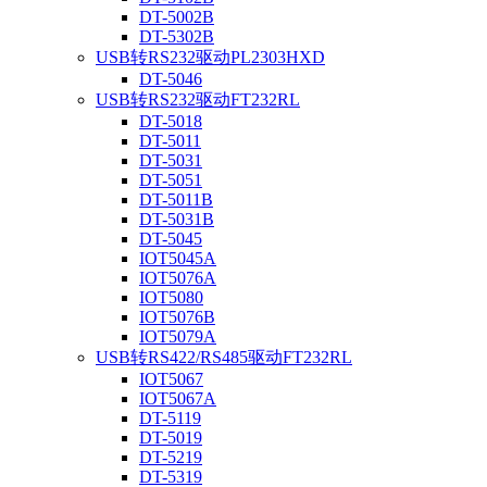
DT-5002B
DT-5302B
USB转RS232驱动PL2303HXD
DT-5046
USB转RS232驱动FT232RL
DT-5018
DT-5011
DT-5031
DT-5051
DT-5011B
DT-5031B
DT-5045
IOT5045A
IOT5076A
IOT5080
IOT5076B
IOT5079A
USB转RS422/RS485驱动FT232RL
IOT5067
IOT5067A
DT-5119
DT-5019
DT-5219
DT-5319