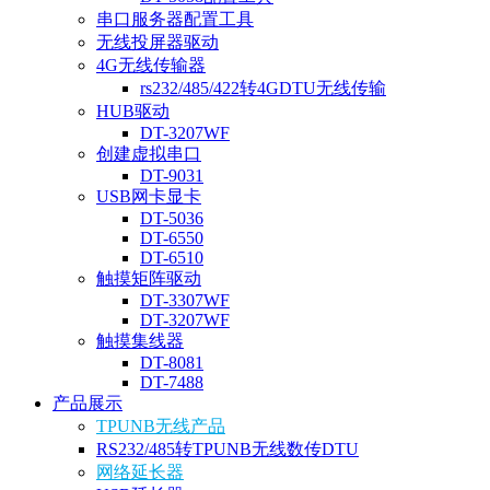
串口服务器配置工具
无线投屏器驱动
4G无线传输器
rs232/485/422转4GDTU无线传输
HUB驱动
DT-3207WF
创建虚拟串口
DT-9031
USB网卡显卡
DT-5036
DT-6550
DT-6510
触摸矩阵驱动
DT-3307WF
DT-3207WF
触摸集线器
DT-8081
DT-7488
产品展示
TPUNB无线产品
RS232/485转TPUNB无线数传DTU
网络延长器