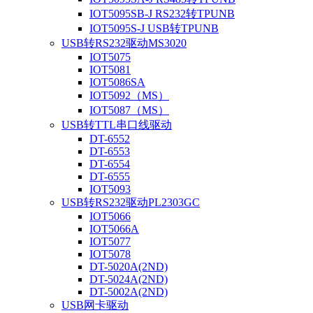
IOT5095SB-J RS232转TPUNB
IOT5095S-J USB转TPUNB
USB转RS232驱动MS3020
IOT5075
IOT5081
IOT5086SA
IOT5092（MS）
IOT5087（MS）
USB转TTL串口线驱动
DT-6552
DT-6553
DT-6554
DT-6555
IOT5093
USB转RS232驱动PL2303GC
IOT5066
IOT5066A
IOT5077
IOT5078
DT-5020A(2ND)
DT-5024A(2ND)
DT-5002A(2ND)
USB网卡驱动