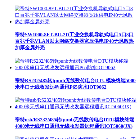
帝特SW1000-8FT-BU-2D工业交换机导轨式电口5口8口
百兆千兆VLAN以太网络交换器宽压供电IP40无风散热
加厚金属外壳
帝特RS232/485转tpunb无线数传电台DTU模块终端5000
米串口无线收发远程通讯P65防水IOT9062
帝特usb/RS232/485转tpunb无线数传电台DTU模块终端
4000米无线串口通讯无线收发器远程通讯IOT5060(JX)