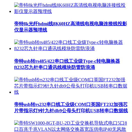
帝特8k光纤hdmi线8K60HZ高清线电视电脑连接线投影
仪显示器预埋线
帝特usb转rs485/422串口线工业级Type-c转电脑换器
ft232芯九针串口通讯线模块防雷防浪涌
帝特usb转rs232串口线工业级COM口英国FT232加强芯
片带指示灯9针九针db9公母头打印机USB转串口数据线