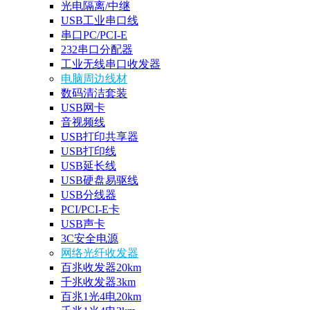
光电隔离/中继
USB工业串口线
串口PC/PCI-E
232串口分配器
工业无线串口收发器
电脑周边线材
数码清洁套装
USB网卡
音视频线
USB打印共享器
USB打印线
USB延长线
USB硬盘易驱线
USB分线器
PCI/PCI-E卡
USB声卡
3C安全电源
网络光纤收发器
百兆收发器20km
千兆收发器3km
百兆1光4电20km