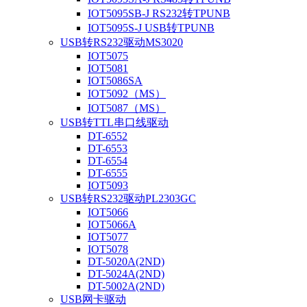
IOT5095SB-J RS232转TPUNB
IOT5095S-J USB转TPUNB
USB转RS232驱动MS3020
IOT5075
IOT5081
IOT5086SA
IOT5092（MS）
IOT5087（MS）
USB转TTL串口线驱动
DT-6552
DT-6553
DT-6554
DT-6555
IOT5093
USB转RS232驱动PL2303GC
IOT5066
IOT5066A
IOT5077
IOT5078
DT-5020A(2ND)
DT-5024A(2ND)
DT-5002A(2ND)
USB网卡驱动