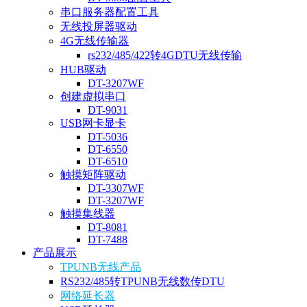
串口服务器配置工具
无线投屏器驱动
4G无线传输器
rs232/485/422转4GDTU无线传输
HUB驱动
DT-3207WF
创建虚拟串口
DT-9031
USB网卡显卡
DT-5036
DT-6550
DT-6510
触摸矩阵驱动
DT-3307WF
DT-3207WF
触摸集线器
DT-8081
DT-7488
产品展示
TPUNB无线产品
RS232/485转TPUNB无线数传DTU
网络延长器