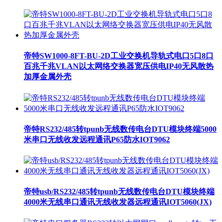
帝特SW1000-8FT-BU-2D工业交换机导轨式电口5口8口
百兆千兆VLAN以太网络交换器宽压供电IP40无风散热
加厚金属外壳
帝特RS232/485转tpunb无线数传电台DTU模块终端5000
米串口无线收发远程通讯P65防水IOT9062
帝特usb/RS232/485转tpunb无线数传电台DTU模块终端
4000米无线串口通讯无线收发器远程通讯IOT5060(JX)