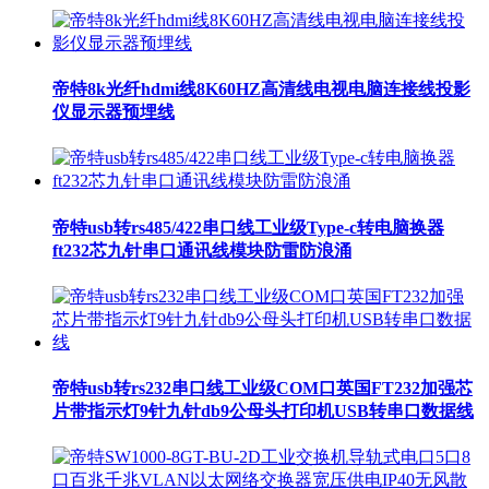
帝特8k光纤hdmi线8K60HZ高清线电视电脑连接线投影
仪显示器预埋线
帝特usb转rs485/422串口线工业级Type-c转电脑换器
ft232芯九针串口通讯线模块防雷防浪涌
帝特usb转rs232串口线工业级COM口英国FT232加强芯
片带指示灯9针九针db9公母头打印机USB转串口数据线