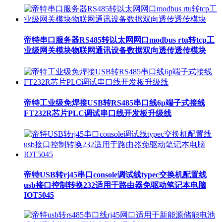
帝特串口服务器RS485转以太网网口modbus rtu转tcp工
业级网关模块物联网通讯设备数据双向透传透传模块
帝特工业级免焊接USB转RS485串口线6p端子式接线
FT232R芯片PLC调试串口线开发板升级线
帝特USB转rj45串口console调试线typec交换机配置线
usb接口控制转换232适用于路由器免驱动笔记本电脑
IOT5045