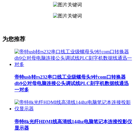
为您推荐
帝特usb转rs232串口线工业级螺母头9针com口转换器
db9公对母电脑连接公头调试线PLC刻字机数据线通迅
一对多
帝特8k光纤HDMI线高清线144hz电脑笔记本连接投影仪
显示器