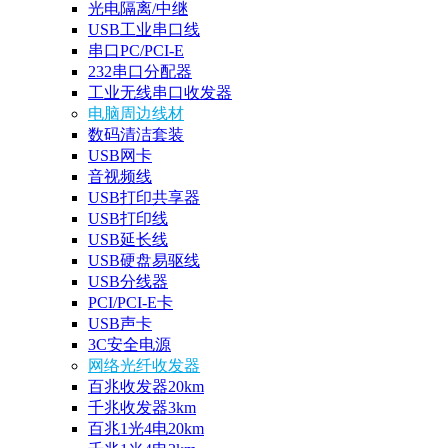
光电隔离/中继
USB工业串口线
串口PC/PCI-E
232串口分配器
工业无线串口收发器
电脑周边线材
数码清洁套装
USB网卡
音视频线
USB打印共享器
USB打印线
USB延长线
USB硬盘易驱线
USB分线器
PCI/PCI-E卡
USB声卡
3C安全电源
网络光纤收发器
百兆收发器20km
千兆收发器3km
百兆1光4电20km