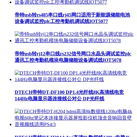
帝特usb转rs485串口线rj45网口适用于新能源储能电池
设备调试监控plc工控考勤机调试线IOT5077
帝特usb转rj12串口线rs232信号网口水晶头调试监控plc
通讯工控考勤机模块电脑储能设备调试线IOT5078
DTECH帝特DT-DF100 DP1.4光纤线8K高清线电竞
144Hz电脑显示器连接线公对公 DP光纤线