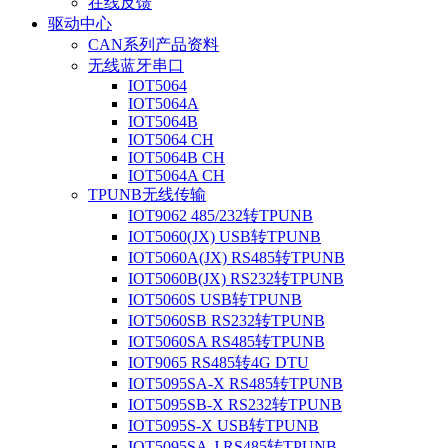
在线反馈
驱动中心
CAN系列产品资料
无线蓝牙串口
IOT5064
IOT5064A
IOT5064B
IOT5064 CH
IOT5064B CH
IOT5064A CH
TPUNB无线传输
IOT9062 485/232转TPUNB
IOT5060(JX) USB转TPUNB
IOT5060A(JX) RS485转TPUNB
IOT5060B(JX) RS232转TPUNB
IOT5060S USB转TPUNB
IOT5060SB RS232转TPUNB
IOT5060SA RS485转TPUNB
IOT9065 RS485转4G DTU
IOT5095SA-X RS485转TPUNB
IOT5095SB-X RS232转TPUNB
IOT5095S-X USB转TPUNB
IOT5095SA-J RS485转TPUNB