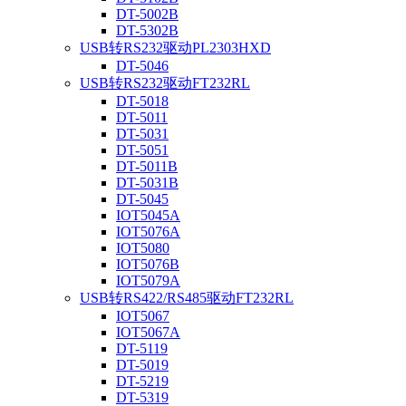
DT-5002B
DT-5302B
USB转RS232驱动PL2303HXD
DT-5046
USB转RS232驱动FT232RL
DT-5018
DT-5011
DT-5031
DT-5051
DT-5011B
DT-5031B
DT-5045
IOT5045A
IOT5076A
IOT5080
IOT5076B
IOT5079A
USB转RS422/RS485驱动FT232RL
IOT5067
IOT5067A
DT-5119
DT-5019
DT-5219
DT-5319