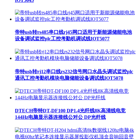
IOT5045
帝特usb转rs485串口线rj45网口适用于新能源储能电池
设备调试监控plc工控考勤机调试线IOT5077
帝特usb转rj12串口线rs232信号网口水晶头调试监控plc
通讯工控考勤机模块电脑储能设备调试线IOT5078
DTECH帝特DT-DF100 DP1.4光纤线8K高清线电竞
144Hz电脑显示器连接线公对公 DP光纤线