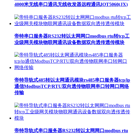
4000米无线串口通讯无线收发器远程通讯IOT5060(JX)
帝特串口服务器RS232转以太网网口modbus rtu转tcp工
业级网关模块物联网通讯设备数据双向透传透传模块
帝特导轨式485转以太网通讯模块rs485串口服务器tcp/ip
通信ModbusTCP/RTU双向透传物联网串口转网口网络
传输
帝特导轨式串口服务器RS232转以太网网口modbus rtu