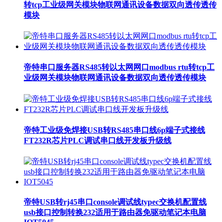
转tcp工业级网关模块物联网通讯设备数据双向透传透传
模块
帝特串口服务器RS485转以太网网口modbus rtu转tcp工
业级网关模块物联网通讯设备数据双向透传透传模块
帝特工业级免焊接USB转RS485串口线6p端子式接线
FT232R芯片PLC调试串口线开发板升级线
帝特USB转rj45串口console调试线typec交换机配置线
usb接口控制转换232适用于路由器免驱动笔记本电脑