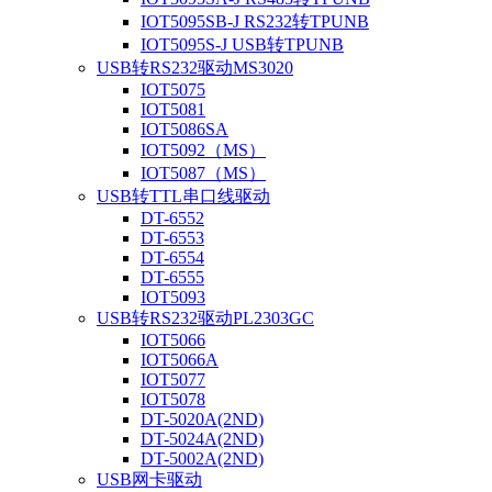
IOT5095SB-J RS232转TPUNB
IOT5095S-J USB转TPUNB
USB转RS232驱动MS3020
IOT5075
IOT5081
IOT5086SA
IOT5092（MS）
IOT5087（MS）
USB转TTL串口线驱动
DT-6552
DT-6553
DT-6554
DT-6555
IOT5093
USB转RS232驱动PL2303GC
IOT5066
IOT5066A
IOT5077
IOT5078
DT-5020A(2ND)
DT-5024A(2ND)
DT-5002A(2ND)
USB网卡驱动