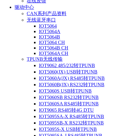
在线反馈
驱动中心
CAN系列产品资料
无线蓝牙串口
IOT5064
IOT5064A
IOT5064B
IOT5064 CH
IOT5064B CH
IOT5064A CH
TPUNB无线传输
IOT9062 485/232转TPUNB
IOT5060(JX) USB转TPUNB
IOT5060A(JX) RS485转TPUNB
IOT5060B(JX) RS232转TPUNB
IOT5060S USB转TPUNB
IOT5060SB RS232转TPUNB
IOT5060SA RS485转TPUNB
IOT9065 RS485转4G DTU
IOT5095SA-X RS485转TPUNB
IOT5095SB-X RS232转TPUNB
IOT5095S-X USB转TPUNB
IOT5095SA-J RS485转TPUNB