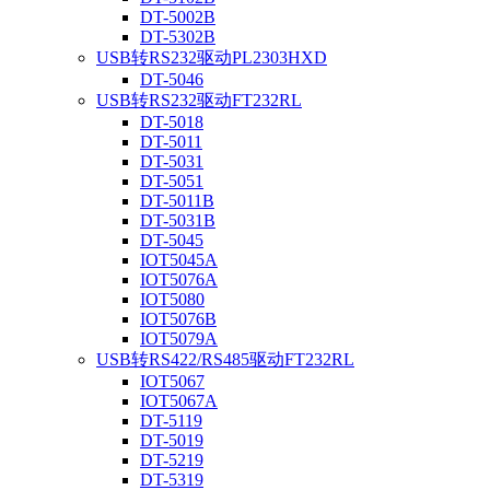
DT-5002B
DT-5302B
USB转RS232驱动PL2303HXD
DT-5046
USB转RS232驱动FT232RL
DT-5018
DT-5011
DT-5031
DT-5051
DT-5011B
DT-5031B
DT-5045
IOT5045A
IOT5076A
IOT5080
IOT5076B
IOT5079A
USB转RS422/RS485驱动FT232RL
IOT5067
IOT5067A
DT-5119
DT-5019
DT-5219
DT-5319