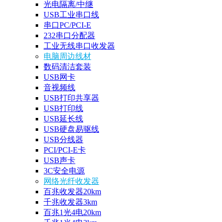
光电隔离/中继
USB工业串口线
串口PC/PCI-E
232串口分配器
工业无线串口收发器
电脑周边线材
数码清洁套装
USB网卡
音视频线
USB打印共享器
USB打印线
USB延长线
USB硬盘易驱线
USB分线器
PCI/PCI-E卡
USB声卡
3C安全电源
网络光纤收发器
百兆收发器20km
千兆收发器3km
百兆1光4电20km