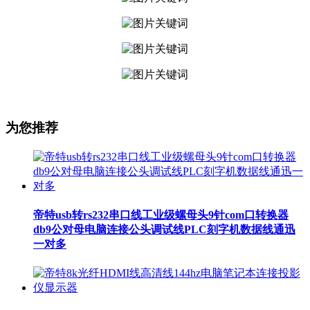
为您推荐
帝特usb转rs232串口线工业级螺母头9针com口转换器
db9公对母电脑连接公头调试线PLC刻字机数据线通迅
一对多