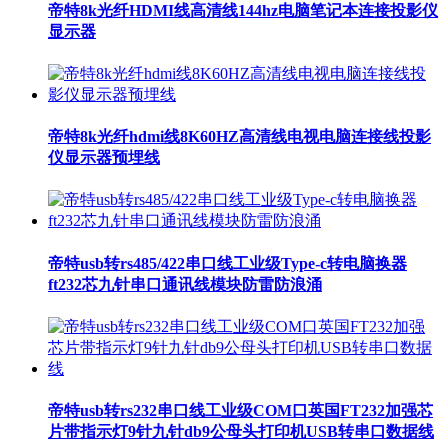
帝特8k光纤HDMI线高清线144hz电脑笔记本连接投影仪
显示器
帝特8k光纤hdmi线8K60HZ高清线电视电脑连接线投影
仪显示器预埋线
帝特usb转rs485/422串口线工业级Type-c转电脑换器
ft232芯九针串口通讯线模块防雷防浪涌
帝特usb转rs232串口线工业级COM口英国FT232加强芯
片带指示灯9针九针db9公母头打印机USB转串口数据线