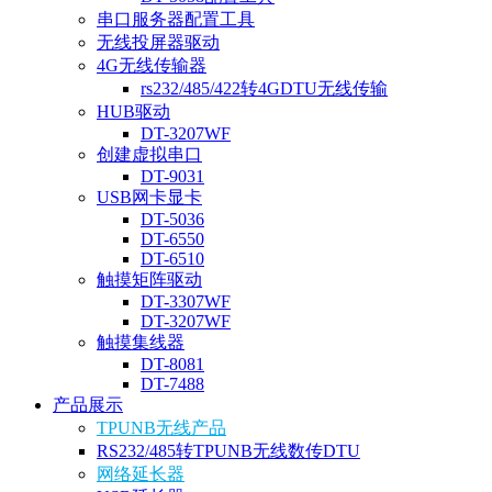
串口服务器配置工具
无线投屏器驱动
4G无线传输器
rs232/485/422转4GDTU无线传输
HUB驱动
DT-3207WF
创建虚拟串口
DT-9031
USB网卡显卡
DT-5036
DT-6550
DT-6510
触摸矩阵驱动
DT-3307WF
DT-3207WF
触摸集线器
DT-8081
DT-7488
产品展示
TPUNB无线产品
RS232/485转TPUNB无线数传DTU
网络延长器