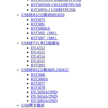
IOT5095SB-J RS232转TPUNB
IOT5095S-J USB转TPUNB
USB转RS232驱动MS3020
IOT5075
IOT5081
IOT5086SA
IOT5092（MS）
IOT5087（MS）
USB转TTL串口线驱动
DT-6552
DT-6553
DT-6554
DT-6555
IOT5093
USB转RS232驱动PL2303GC
IOT5066
IOT5066A
IOT5077
IOT5078
DT-5020A(2ND)
DT-5024A(2ND)
DT-5002A(2ND)
USB网卡驱动