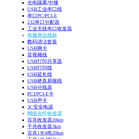
光电隔离/中继
USB工业串口线
串口PC/PCI-E
232串口分配器
工业无线串口收发器
电脑周边线材
数码清洁套装
USB网卡
音视频线
USB打印共享器
USB打印线
USB延长线
USB硬盘易驱线
USB分线器
PCI/PCI-E卡
USB声卡
3C安全电源
网络光纤收发器
百兆收发器20km
千兆收发器3km
百兆1光4电20km