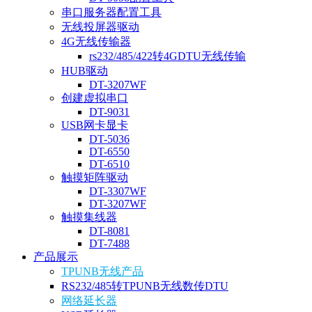
串口服务器配置工具
无线投屏器驱动
4G无线传输器
rs232/485/422转4GDTU无线传输
HUB驱动
DT-3207WF
创建虚拟串口
DT-9031
USB网卡显卡
DT-5036
DT-6550
DT-6510
触摸矩阵驱动
DT-3307WF
DT-3207WF
触摸集线器
DT-8081
DT-7488
产品展示
TPUNB无线产品
RS232/485转TPUNB无线数传DTU
网络延长器