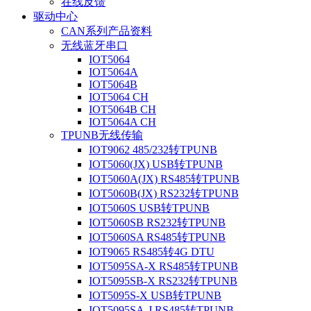
在线反馈
驱动中心
CAN系列产品资料
无线蓝牙串口
IOT5064
IOT5064A
IOT5064B
IOT5064 CH
IOT5064B CH
IOT5064A CH
TPUNB无线传输
IOT9062 485/232转TPUNB
IOT5060(JX) USB转TPUNB
IOT5060A(JX) RS485转TPUNB
IOT5060B(JX) RS232转TPUNB
IOT5060S USB转TPUNB
IOT5060SB RS232转TPUNB
IOT5060SA RS485转TPUNB
IOT9065 RS485转4G DTU
IOT5095SA-X RS485转TPUNB
IOT5095SB-X RS232转TPUNB
IOT5095S-X USB转TPUNB
IOT5095SA-J RS485转TPUNB