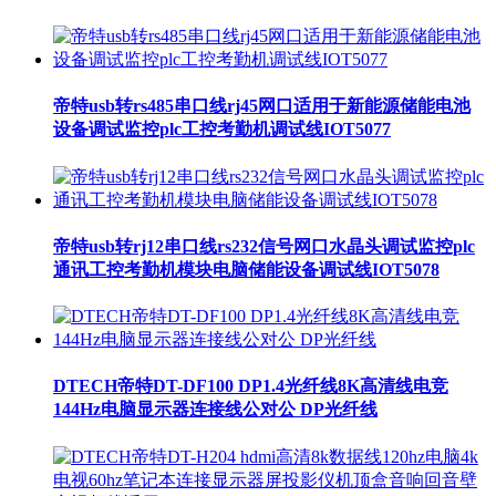
帝特usb转rs485串口线rj45网口适用于新能源储能电池
设备调试监控plc工控考勤机调试线IOT5077
帝特usb转rj12串口线rs232信号网口水晶头调试监控plc
通讯工控考勤机模块电脑储能设备调试线IOT5078
DTECH帝特DT-DF100 DP1.4光纤线8K高清线电竞
144Hz电脑显示器连接线公对公 DP光纤线