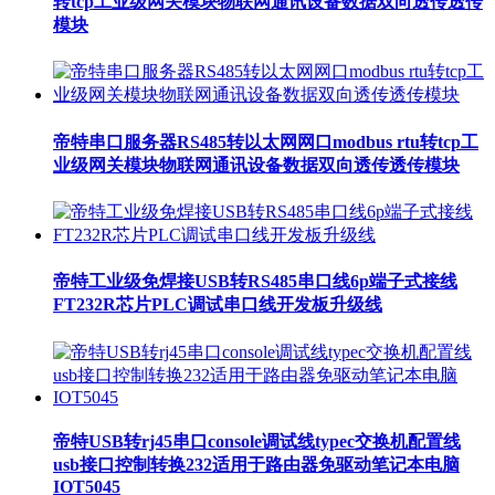
转tcp工业级网关模块物联网通讯设备数据双向透传透传
模块
帝特串口服务器RS485转以太网网口modbus rtu转tcp工
业级网关模块物联网通讯设备数据双向透传透传模块
帝特工业级免焊接USB转RS485串口线6p端子式接线
FT232R芯片PLC调试串口线开发板升级线
帝特USB转rj45串口console调试线typec交换机配置线
usb接口控制转换232适用于路由器免驱动笔记本电脑
IOT5045