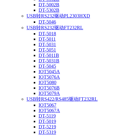
DT-5002B
DT-5302B
USB转RS232驱动PL2303HXD
DT-5046
USB转RS232驱动FT232RL
DT-5018
DT-5011
DT-5031
DT-5051
DT-5011B
DT-5031B
DT-5045
IOT5045A
IOT5076A
IOT5080
IOT5076B
IOT5079A
USB转RS422/RS485驱动FT232RL
IOT5067
IOT5067A
DT-5119
DT-5019
DT-5219
DT-5319