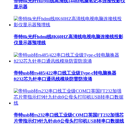
帝特8k光纤HDMI线高清线144hz电脑笔记本连接投影仪
显示器
帝特8k光纤hdmi线8K60HZ高清线电视电脑连接线投影
仪显示器预埋线
帝特usb转rs485/422串口线工业级Type-c转电脑换器
ft232芯九针串口通讯线模块防雷防浪涌
帝特usb转rs232串口线工业级COM口英国FT232加强芯
片带指示灯9针九针db9公母头打印机USB转串口数据线