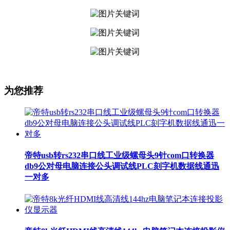
为您推荐
帝特usb转rs232串口线工业级螺母头9针com口转换器
db9公对母电脑连接公头调试线PLC刻字机数据线通迅
一对多