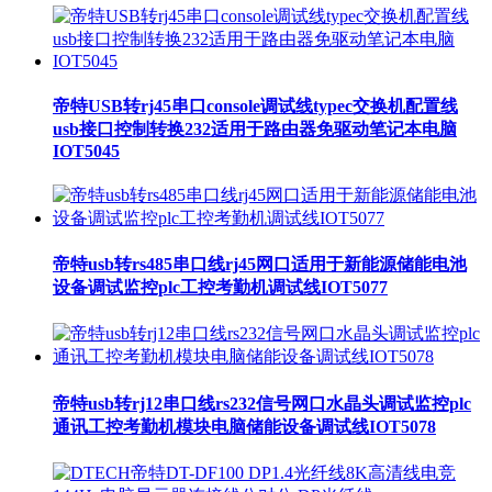
帝特USB转rj45串口console调试线typec交换机配置线
usb接口控制转换232适用于路由器免驱动笔记本电脑
IOT5045
帝特usb转rs485串口线rj45网口适用于新能源储能电池
设备调试监控plc工控考勤机调试线IOT5077
帝特usb转rj12串口线rs232信号网口水晶头调试监控plc
通讯工控考勤机模块电脑储能设备调试线IOT5078