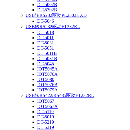
DT-5002B
DT-5302B
USB转RS232驱动PL2303HXD
DT-5046
USB转RS232驱动FT232RL
DT-5018
DT-5011
DT-5031
DT-5051
DT-5011B
DT-5031B
DT-5045
IOT5045A
IOT5076A
IOT5080
IOT5076B
IOT5079A
USB转RS422/RS485驱动FT232RL
IOT5067
IOT5067A
DT-5119
DT-5019
DT-5219
DT-5319