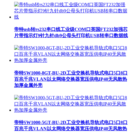
帝特usb转rs232串口线工业级COM口英国FT232加强芯
片带指示灯9针九针db9公母头打印机USB转串口数据线
帝特SW1000-8GT-BU-2D工业交换机导轨式电口5口8口
百兆千兆VLAN以太网络交换器宽压供电IP40无风散热
加厚金属外壳
帝特SW1000-5GT-BU-2D工业交换机导轨式电口5口8口
百兆千兆VLAN以太网络交换器宽压供电IP40无风散热