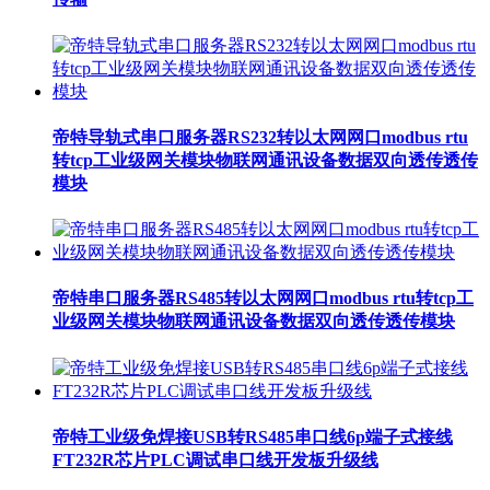
帝特导轨式串口服务器RS232转以太网网口modbus rtu
转tcp工业级网关模块物联网通讯设备数据双向透传透传
模块
帝特串口服务器RS485转以太网网口modbus rtu转tcp工
业级网关模块物联网通讯设备数据双向透传透传模块
帝特工业级免焊接USB转RS485串口线6p端子式接线
FT232R芯片PLC调试串口线开发板升级线