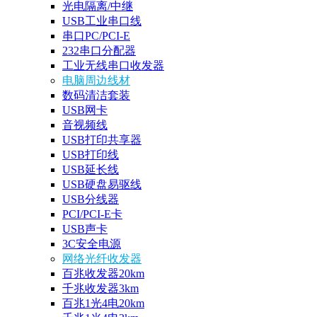
光电隔离/中继
USB工业串口线
串口PC/PCI-E
232串口分配器
工业无线串口收发器
电脑周边线材
数码清洁套装
USB网卡
音视频线
USB打印共享器
USB打印线
USB延长线
USB硬盘易驱线
USB分线器
PCI/PCI-E卡
USB声卡
3C安全电源
网络光纤收发器
百兆收发器20km
千兆收发器3km
百兆1光4电20km