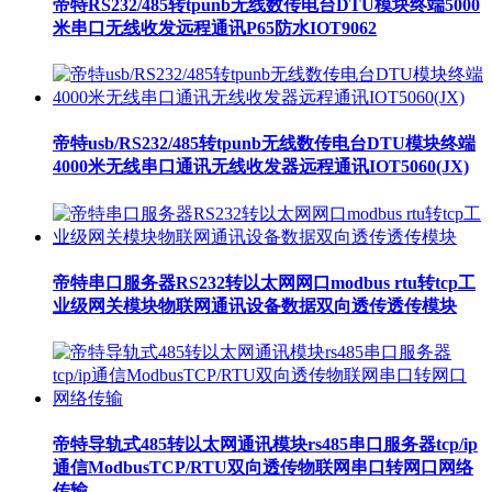
帝特RS232/485转tpunb无线数传电台DTU模块终端5000
米串口无线收发远程通讯P65防水IOT9062
帝特usb/RS232/485转tpunb无线数传电台DTU模块终端
4000米无线串口通讯无线收发器远程通讯IOT5060(JX)
帝特串口服务器RS232转以太网网口modbus rtu转tcp工
业级网关模块物联网通讯设备数据双向透传透传模块
帝特导轨式485转以太网通讯模块rs485串口服务器tcp/ip
通信ModbusTCP/RTU双向透传物联网串口转网口网络
传输