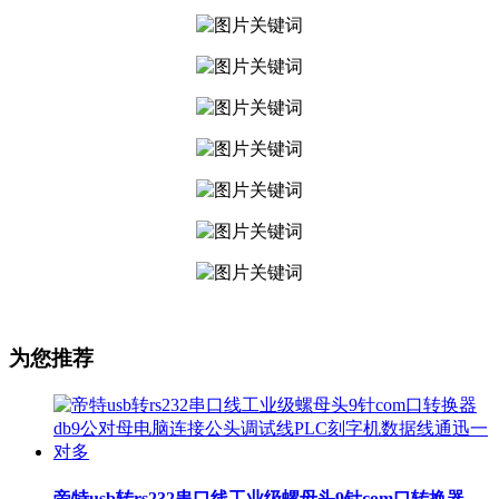
为您推荐
帝特usb转rs232串口线工业级螺母头9针com口转换器