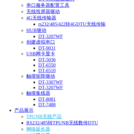
串口服务器配置工具
无线投屏器驱动
4G无线传输器
rs232/485/422转4GDTU无线传输
HUB驱动
DT-3207WF
创建虚拟串口
DT-9031
USB网卡显卡
DT-5036
DT-6550
DT-6510
触摸矩阵驱动
DT-3307WF
DT-3207WF
触摸集线器
DT-8081
DT-7488
产品展示
TPUNB无线产品
RS232/485转TPUNB无线数传DTU
网络延长器