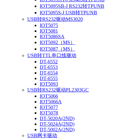
IOT5095SB-J RS232转TPUNB
IOT5095S-J USB转TPUNB
USB转RS232驱动MS3020
IOT5075
IOT5081
IOT5086SA
IOT5092（MS）
IOT5087（MS）
USB转TTL串口线驱动
DT-6552
DT-6553
DT-6554
DT-6555
IOT5093
USB转RS232驱动PL2303GC
IOT5066
IOT5066A
IOT5077
IOT5078
DT-5020A(2ND)
DT-5024A(2ND)
DT-5002A(2ND)
USB网卡驱动