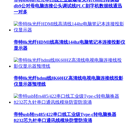
db9公对母电脑连接公头调试线PLC刻字机数据线通迅
一对多
帝特8k光纤HDMI线高清线144hz电脑笔记本连接投影仪
显示器
帝特8k光纤hdmi线8K60HZ高清线电视电脑连接线投影
仪显示器预埋线
帝特usb转rs485/422串口线工业级Type-c转电脑换器
ft232芯九针串口通讯线模块防雷防浪涌