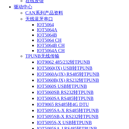
在线反馈
驱动中心
CAN系列产品资料
无线蓝牙串口
IOT5064
IOT5064A
IOT5064B
IOT5064 CH
IOT5064B CH
IOT5064A CH
TPUNB无线传输
IOT9062 485/232转TPUNB
IOT5060(JX) USB转TPUNB
IOT5060A(JX) RS485转TPUNB
IOT5060B(JX) RS232转TPUNB
IOT5060S USB转TPUNB
IOT5060SB RS232转TPUNB
IOT5060SA RS485转TPUNB
IOT9065 RS485转4G DTU
IOT5095SA-X RS485转TPUNB
IOT5095SB-X RS232转TPUNB
IOT5095S-X USB转TPUNB
IOT5095SA-J RS485转TPUNB