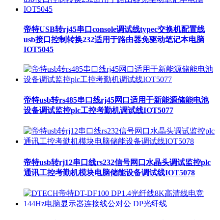
帝特USB转rj45串口console调试线typec交换机配置线
usb接口控制转换232适用于路由器免驱动笔记本电脑
IOT5045
帝特usb转rs485串口线rj45网口适用于新能源储能电池
设备调试监控plc工控考勤机调试线IOT5077
帝特usb转rj12串口线rs232信号网口水晶头调试监控plc
通讯工控考勤机模块电脑储能设备调试线IOT5078