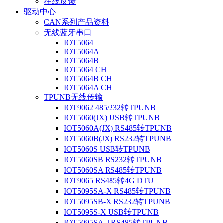
在线反馈
驱动中心
CAN系列产品资料
无线蓝牙串口
IOT5064
IOT5064A
IOT5064B
IOT5064 CH
IOT5064B CH
IOT5064A CH
TPUNB无线传输
IOT9062 485/232转TPUNB
IOT5060(JX) USB转TPUNB
IOT5060A(JX) RS485转TPUNB
IOT5060B(JX) RS232转TPUNB
IOT5060S USB转TPUNB
IOT5060SB RS232转TPUNB
IOT5060SA RS485转TPUNB
IOT9065 RS485转4G DTU
IOT5095SA-X RS485转TPUNB
IOT5095SB-X RS232转TPUNB
IOT5095S-X USB转TPUNB
IOT5095SA-J RS485转TPUNB