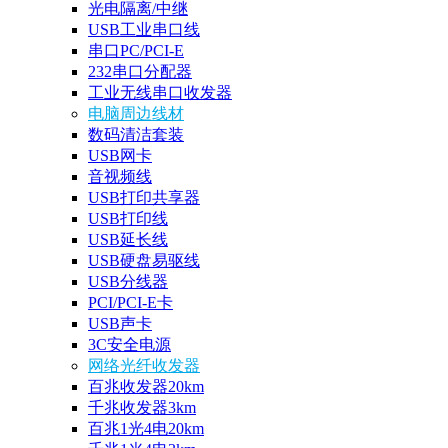
光电隔离/中继
USB工业串口线
串口PC/PCI-E
232串口分配器
工业无线串口收发器
电脑周边线材
数码清洁套装
USB网卡
音视频线
USB打印共享器
USB打印线
USB延长线
USB硬盘易驱线
USB分线器
PCI/PCI-E卡
USB声卡
3C安全电源
网络光纤收发器
百兆收发器20km
千兆收发器3km
百兆1光4电20km