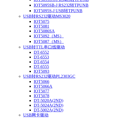
IOT5095SB-J RS232转TPUNB
IOT5095S-J USB转TPUNB
USB转RS232驱动MS3020
IOT5075
IOT5081
IOT5086SA
IOT5092（MS）
IOT5087（MS）
USB转TTL串口线驱动
DT-6552
DT-6553
DT-6554
DT-6555
IOT5093
USB转RS232驱动PL2303GC
IOT5066
IOT5066A
IOT5077
IOT5078
DT-5020A(2ND)
DT-5024A(2ND)
DT-5002A(2ND)
USB网卡驱动