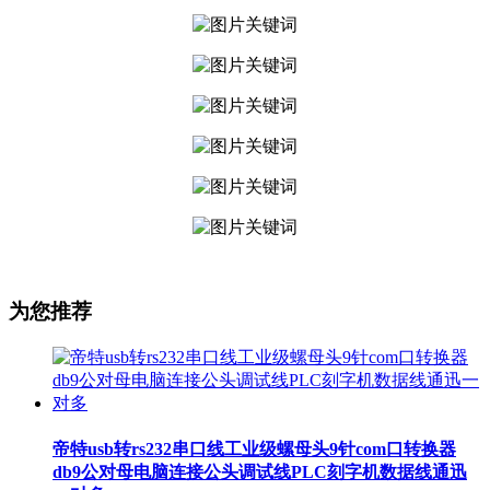
为您推荐
帝特usb转rs232串口线工业级螺母头9针com口转换器
db9公对母电脑连接公头调试线PLC刻字机数据线通迅