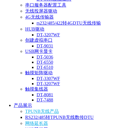
串口服务器配置工具
无线投屏器驱动
4G无线传输器
rs232/485/422转4GDTU无线传输
HUB驱动
DT-3207WF
创建虚拟串口
DT-9031
USB网卡显卡
DT-5036
DT-6550
DT-6510
触摸矩阵驱动
DT-3307WF
DT-3207WF
触摸集线器
DT-8081
DT-7488
产品展示
TPUNB无线产品
RS232/485转TPUNB无线数传DTU
网络延长器