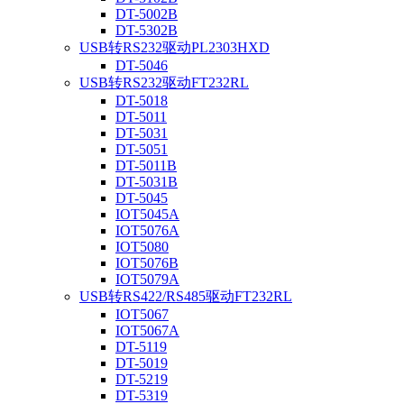
DT-5002B
DT-5302B
USB转RS232驱动PL2303HXD
DT-5046
USB转RS232驱动FT232RL
DT-5018
DT-5011
DT-5031
DT-5051
DT-5011B
DT-5031B
DT-5045
IOT5045A
IOT5076A
IOT5080
IOT5076B
IOT5079A
USB转RS422/RS485驱动FT232RL
IOT5067
IOT5067A
DT-5119
DT-5019
DT-5219
DT-5319