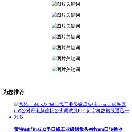
为您推荐
帝特usb转rs232串口线工业级螺母头9针com口转换器