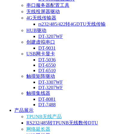
串口服务器配置工具
无线投屏器驱动
4G无线传输器
rs232/485/422转4GDTU无线传输
HUB驱动
DT-3207WF
创建虚拟串口
DT-9031
USB网卡显卡
DT-5036
DT-6550
DT-6510
触摸矩阵驱动
DT-3307WF
DT-3207WF
触摸集线器
DT-8081
DT-7488
产品展示
TPUNB无线产品
RS232/485转TPUNB无线数传DTU
网络延长器