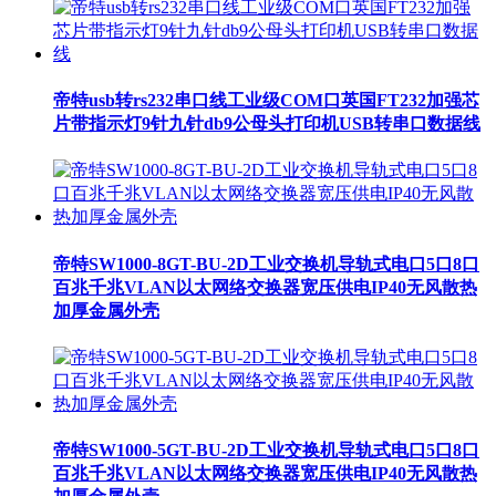
帝特usb转rs232串口线工业级COM口英国FT232加强芯
片带指示灯9针九针db9公母头打印机USB转串口数据线
帝特SW1000-8GT-BU-2D工业交换机导轨式电口5口8口
百兆千兆VLAN以太网络交换器宽压供电IP40无风散热
加厚金属外壳
帝特SW1000-5GT-BU-2D工业交换机导轨式电口5口8口
百兆千兆VLAN以太网络交换器宽压供电IP40无风散热