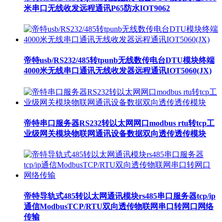
米串口无线收发远程通讯P65防水IOT9062
帝特usb/RS232/485转tpunb无线数传电台DTU模块终端
4000米无线串口通讯无线收发器远程通讯IOT5060(JX)
帝特串口服务器RS232转以太网网口modbus rtu转tcp工
业级网关模块物联网通讯设备数据双向透传透传模块
帝特导轨式485转以太网通讯模块rs485串口服务器tcp/ip
通信ModbusTCP/RTU双向透传物联网串口转网口网络
传输