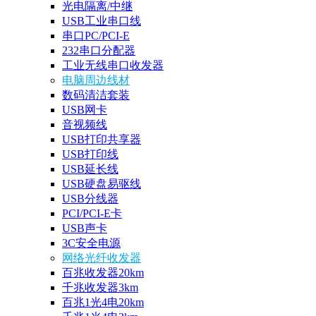
光电隔离/中继
USB工业串口线
串口PC/PCI-E
232串口分配器
工业无线串口收发器
电脑周边线材
数码清洁套装
USB网卡
音视频线
USB打印共享器
USB打印线
USB延长线
USB硬盘易驱线
USB分线器
PCI/PCI-E卡
USB声卡
3C安全电源
网络光纤收发器
百兆收发器20km
千兆收发器3km
百兆1光4电20km