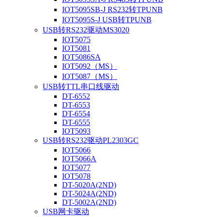
IOT5095SB-J RS232转TPUNB
IOT5095S-J USB转TPUNB
USB转RS232驱动MS3020
IOT5075
IOT5081
IOT5086SA
IOT5092（MS）
IOT5087（MS）
USB转TTL串口线驱动
DT-6552
DT-6553
DT-6554
DT-6555
IOT5093
USB转RS232驱动PL2303GC
IOT5066
IOT5066A
IOT5077
IOT5078
DT-5020A(2ND)
DT-5024A(2ND)
DT-5002A(2ND)
USB网卡驱动