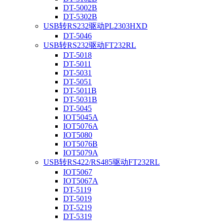
DT-5002B
DT-5302B
USB转RS232驱动PL2303HXD
DT-5046
USB转RS232驱动FT232RL
DT-5018
DT-5011
DT-5031
DT-5051
DT-5011B
DT-5031B
DT-5045
IOT5045A
IOT5076A
IOT5080
IOT5076B
IOT5079A
USB转RS422/RS485驱动FT232RL
IOT5067
IOT5067A
DT-5119
DT-5019
DT-5219
DT-5319