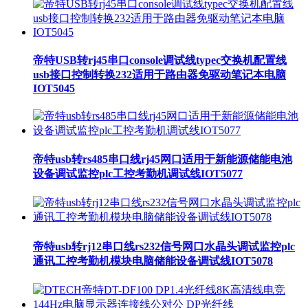
帝特USB转rj45串口console调试线typec交换机配置线
usb接口控制转换232适用于路由器免驱动笔记本电脑
IOT5045
帝特usb转rs485串口线rj45网口适用于新能源储能电池
设备调试监控plc工控考勤机调试线IOT5077
帝特usb转rj12串口线rs232信号网口水晶头调试监控plc
通讯工控考勤机模块电脑储能设备调试线IOT5078