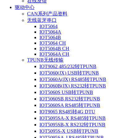
在线反馈
驱动中心
CAN系列产品资料
无线蓝牙串口
IOT5064
IOT5064A
IOT5064B
IOT5064 CH
IOT5064B CH
IOT5064A CH
TPUNB无线传输
IOT9062 485/232转TPUNB
IOT5060(JX) USB转TPUNB
IOT5060A(JX) RS485转TPUNB
IOT5060B(JX) RS232转TPUNB
IOT5060S USB转TPUNB
IOT5060SB RS232转TPUNB
IOT5060SA RS485转TPUNB
IOT9065 RS485转4G DTU
IOT5095SA-X RS485转TPUNB
IOT5095SB-X RS232转TPUNB
IOT5095S-X USB转TPUNB
IOT5095SA-J RS485转TPUNB