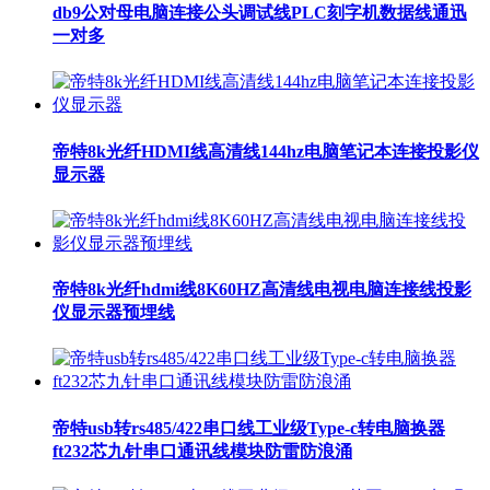
db9公对母电脑连接公头调试线PLC刻字机数据线通迅
一对多
帝特8k光纤HDMI线高清线144hz电脑笔记本连接投影仪
显示器
帝特8k光纤hdmi线8K60HZ高清线电视电脑连接线投影
仪显示器预埋线
帝特usb转rs485/422串口线工业级Type-c转电脑换器
ft232芯九针串口通讯线模块防雷防浪涌